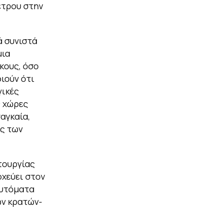
έτρου στην
ά συνιστά
μια
κους, όσο
ιούν ότι
γικές
ς χώρες
αγκαία,
ς των
τουργίας
χεύει στον
αυτόματα
ων κρατών-