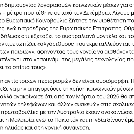
 δημιουργίας λογαριασμών κοινωνικών μέσων για ά
ν – μέτρο που τέθηκε σε ισχύ τον Δεκέμβριο. Λίγους 
το Ευρωπαϊκό Κοινοβούλιο ζήτησε την υιοθέτηση π
ς, ενώ η πρόεδρος της Ευρωπαϊκής Επιτροπής, Ού
, δήλωσε ότι εξετάζει το αυστραλιανό μοντέλο και τ
αντιμετωπίζει «αλγόριθμους που εκμεταλλεύονται τ
των παιδιών», αφήνοντας τους γονείς να αισθάνοντα
απέναντι στο «τσουνάμι της μεγάλης τεχνολογίας πο
ι τα σπίτια τους».
η αντίστοιχων περιορισμών δεν είναι ομοιόμορφη. Η
εξε να μην απαγορεύσει τη χρήση κοινωνικών μέσων
 αλλά ανακοίνωσε ότι από τον Μάρτιο του 2026 θα 
ινητών τηλεφώνων και άλλων συσκευών στις σχολικέ
πρωτοβουλίες με την Αυστραλία έχουν ανακοινώσει
αι η Μαλαισία, ενώ το Πακιστάν και η Ινδία δίνουν έ
 ηλικίας και στη γονική συναίνεση.