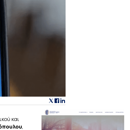
ικού και
όπουλου
,