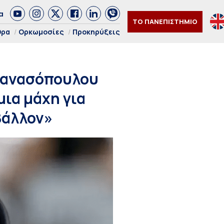
α
ΤΟ ΠΑΝΕΠΙΣΤΗΜΙΟ
θρα
Ορκωμοσίες
Προκηρύξεις
θανασόπουλου
μια μάχη για
βάλλον»