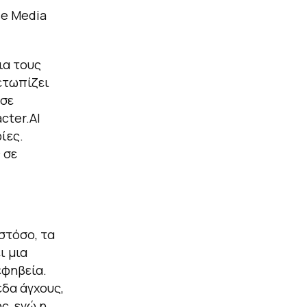
se Media
ια τους
ετωπίζει
 σε
cter.AI
ίες.
 σε
στόσο, τα
ι μια
εφηβεία.
εδα άγχους,
ς, ενώ η