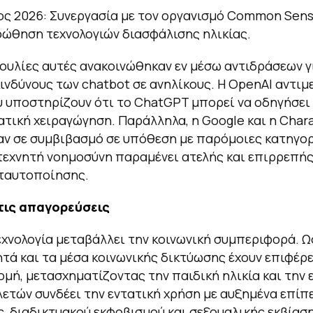
ος 2026: Συνεργασία με τον οργανισμό Common Sen
οώθηση τεχνολογιών διασφάλισης ηλικίας.
υλίες αυτές ανακοινώθηκαν εν μέσω αντιδράσεων γ
ινδύνους των chatbot σε ανηλίκους. Η OpenAI αντιμ
 υποστηρίζουν ότι το ChatGPT μπορεί να οδηγήσει
τική χειραγώγηση. Παράλληλα, η Google και η Chara
ν σε συμβιβασμό σε υπόθεση με παρόμοιες κατηγορ
τεχνητή νοημοσύνη παραμένει ατελής και επιρρεπής
ταυτοποίησης.
τις απαγορεύσεις
εχνολογία μεταβάλλει την κοινωνική συμπεριφορά. Ω
ητά και τα μέσα κοινωνικής δικτύωσης έχουν επιφέρε
ομή, μετασχηματίζοντας την παιδική ηλικία και την 
ετών συνδέει την εντατική χρήση με αυξημένα επίπ
, διαδικτυακού εκφοβισμού και σεξουαλικής εκβίαση