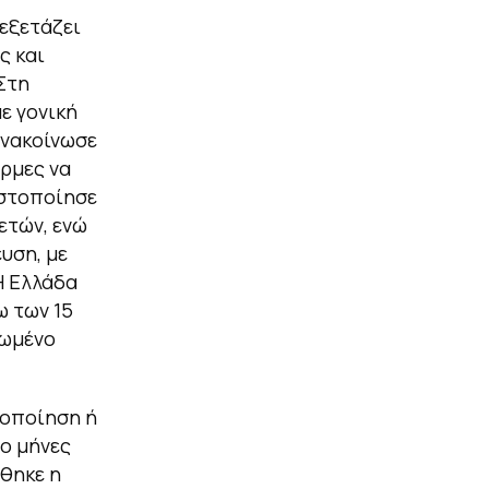
εξετάζει
ς και
 Στη
ε γονική
ανακοίνωσε
όρμες να
ωστοποίησε
ετών, ενώ
υση, με
Η Ελλάδα
ω των 15
νωμένο
γοποίηση ή
ο μήνες
θηκε η