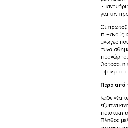
•
Ιανουάρι
για την πρ
Οι πρωτοβο
πιθανούς κ
αγωγές που
συναισθημα
προχώρησα
Ωστόσο, η 
σφάλματα 
Πέρα από 
Κάθε νέα τ
έξυπνα κιν
ποιοτική τ
Πλήθος μελ
κατάθλιψης