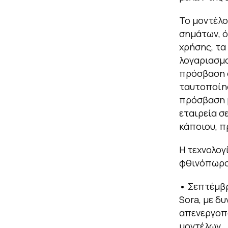
Το μοντέλο
σημάτων, ό
χρήσης, τα
λογαριασμο
πρόσβαση σ
ταυτοποίησ
πρόσβαση μ
εταιρεία σ
κάποιου, π
Η τεχνολογ
φθινόπωρο
•
Σεπτέμβρ
Sora, με δ
απενεργοπο
μοντέλων.