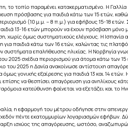
η, το τοπίο παραμένει κατακερματισμένο. Η Γαλλία 
ευση πρόσβασης για παιδιά κάτω των 15 ετών, καθώ
εριορισμό (10 μ.μ. – 8 π.μ.) για εφήβους 15-18 ετών.
παιδιά 13-16 ετών μπορούν να έχουν πρόσβαση μόνο μ
η, χωρίς όμως συστηματικούς ελέγχους. Η Ισπανία 
 για παιδιά κάτω των 16 ετών, καλώντας τις πλατφ
ν συστήματα επαλήθευσης ηλικίας. Η Νορβηγία γν
 του 2025 σχέδια περιορισμού για άτομα κάτω των 15 
ιο του 2025 η Δανία ανακοίνωσε αντίστοιχη απαγόρε
 όμως γονικής εξαίρεσης για παιδιά 13 και 14 ετών. 
 επίσης να θεσπίσει απαγόρευση για ανηλίκους κάτ
παρόμοια κατεύθυνση φαίνεται να εξετάζει και το Η
αλία, η εφαρμογή του μέτρου οδήγησε στην απενερ
χεδόν πέντε εκατομμυρίων λογαριασμών εφήβων. Δύ
ναρξη ισχύος της απαγόρευσης, ωστόσο, αναζωπυρώ