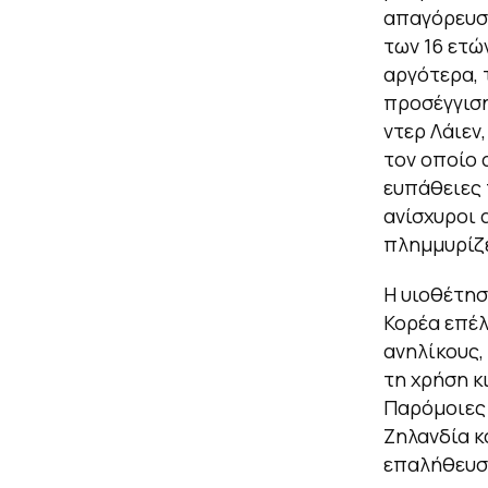
απαγόρευση
των 16 ετώ
αργότερα, 
προσέγγιση
ντερ Λάιεν
τον οποίο 
ευπάθειες 
ανίσχυροι 
πλημμυρίζε
Η υιοθέτησ
Κορέα επέλ
ανηλίκους,
τη χρήση κ
Παρόμοιες 
Ζηλανδία κ
επαλήθευση