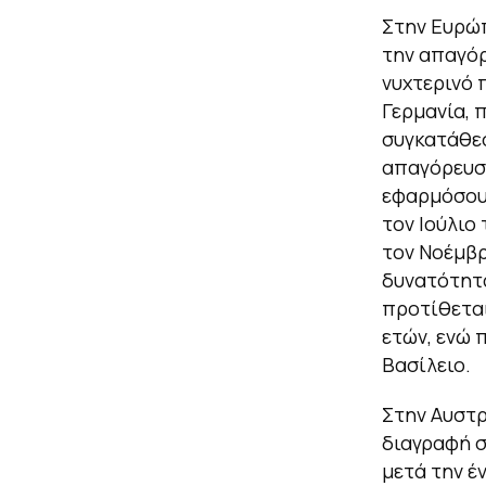
Στην Ευρώπ
την απαγόρ
νυχτερινό π
Γερμανία, 
συγκατάθεσ
απαγόρευση
εφαρμόσου
τον Ιούλιο
τον Νοέμβρ
δυνατότητα
προτίθεται
ετών, ενώ 
Βασίλειο.
Στην Αυστρ
διαγραφή σ
μετά την έ