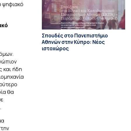
ο ψηφιακό
ακό
Σπουδές στο Πανεπιστήμιο
Αθηνών στην Κύπρο: Νέος
ιστοχώρος
όμων.
ενώπιον
ς και ήδη
ιομηχανία
υρύτερο
ία θα
σε
.
μα
στην