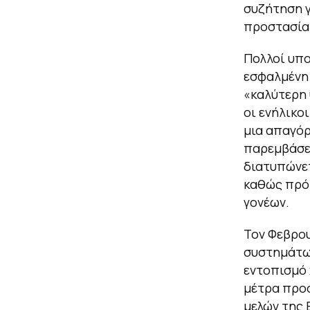
συζήτηση γ
προστασία 
Πολλοί υπο
εσφαλμένη 
«καλύτερη 
οι ενήλικο
μια απαγόρ
παρεμβάσει
διατυπώνετ
καθώς πρόκ
γονέων.
Τον Φεβρου
συστημάτων
εντοπισμό 
μέτρα προσ
μελών της 