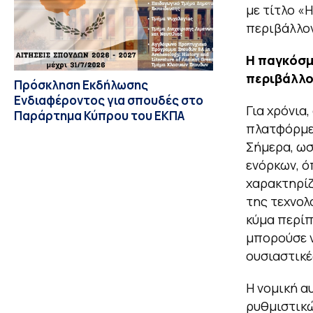
με τίτλο «
περιβάλλον
Η παγκόσμ
περιβάλλο
Πρόσκληση Εκδήλωσης
Ενδιαφέροντος για σπουδές στο
Για χρόνια
Παράρτημα Κύπρου του ΕΚΠΑ
πλατφόρμες
Σήμερα, ωσ
ενόρκων, ό
χαρακτηρίζ
της τεχνολ
κύμα περίπ
μπορούσε ν
ουσιαστικέ
Η νομική α
ρυθμιστικ