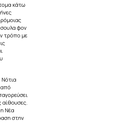
τομα κάτω
μήνες
αρόμοιας
ρσουλα φον
ον τρόπο με
ις
ι
υ
 Νότια
 από
απαγορεύσει
ς αίθουσες.
 η Νέα
μφαση στην