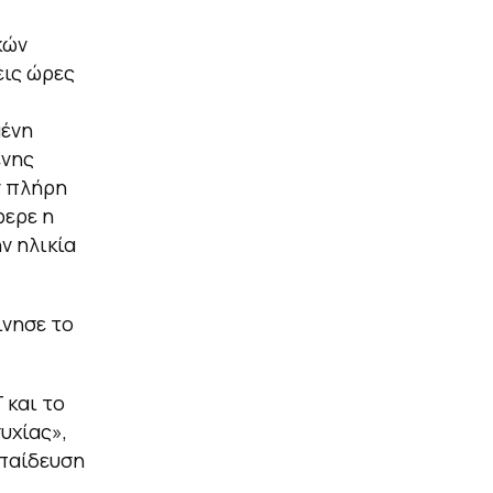
κών
εις ώρες
μένη
ένης
ν πλήρη
φερε η
ν ηλικία
ίνησε το
 και το
υχίας»,
κπαίδευση