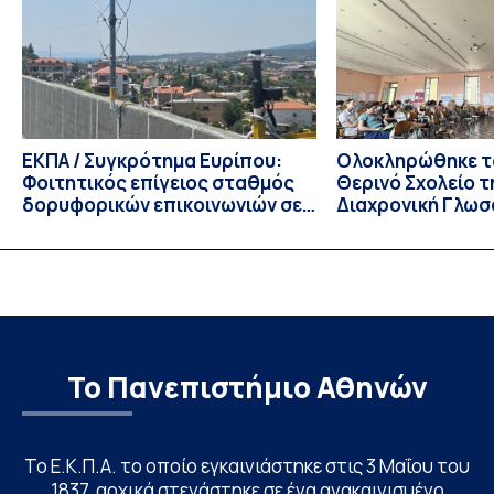
Τμημάτων του Πανεπιστημίου μας στο Παράρτημα Κύπρου
για το ακαδημαϊκό έτος 2026-2027, έως τη Δευτέρα 31
Αυγούστου 2026. […]
ΕΚΠΑ / Συγκρότημα Ευρίπου:
Ολοκληρώθηκε το
Φοιτητικός επίγειος σταθμός
Θερινό Σχολείο τ
δορυφορικών επικοινωνιών σε
Διαχρονική Γλωσ
λειτουργία!
CIVIS BIP Course
Linguistics in th
με συντονισμό τ
Το Πανεπιστήμιο Αθηνών
Το Ε.Κ.Π.Α. το οποίο εγκαινιάστηκε στις 3 Μαΐου του
1837, αρχικά στεγάστηκε σε ένα ανακαινισμένο