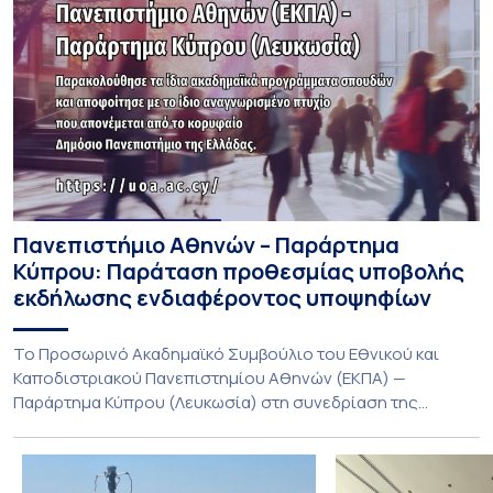
Πανεπιστήμιο Αθηνών – Παράρτημα
Κύπρου: Παράταση προθεσμίας υποβολής
εκδήλωσης ενδιαφέροντος υποψηφίων
Το Προσωρινό Ακαδημαϊκό Συμβούλιο του Εθνικού και
Καποδιστριακού Πανεπιστημίου Αθηνών (ΕΚΠΑ) —
Παράρτημα Κύπρου (Λευκωσία) στη συνεδρίαση της
Πέμπτης 23 Ιουλίου 2026, αποφασίζει ομόφωνα την
παράταση της προθεσμίας υποβολής εκδήλωσης
ενδιαφέροντος για την φοίτηση σε Προγράμματα Σπουδών,