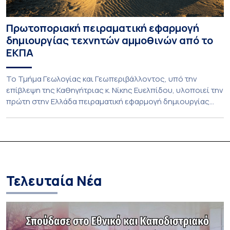
Πρωτοποριακή πειραματική εφαρμογή
δημιουργίας τεχνητών αμμοθινών από το
ΕΚΠΑ
Το Τμήμα Γεωλογίας και Γεωπεριβάλλοντος, υπό την
επίβλεψη της Καθηγήτριας κ. Νίκης Ευελπίδου, υλοποιεί την
πρώτη στην Ελλάδα πειραματική εφαρμογή δημιουργίας
τεχνητών αμμοθινών με στόχο την προστασία των ακτών
από τη διάβρωση. Η καινοτόμος αυτή παρέμβαση
στηρίζεται στη λειτουργία της ίδιας της φύσης,
ακολουθώντας και ενισχύοντας τις φυσικές διεργασίες
που διαμορφώνουν το παράκτιο περιβάλλον. Αξιοποιεί […]
Τελευταία Νέα