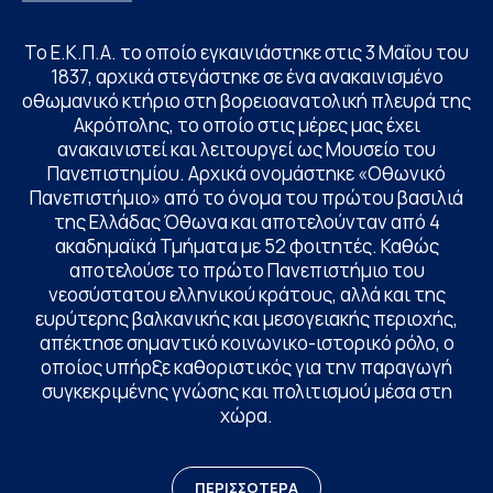
Το Ε.Κ.Π.Α. το οποίο εγκαινιάστηκε στις 3 Μαΐου του
1837, αρχικά στεγάστηκε σε ένα ανακαινισμένο
οθωμανικό κτήριο στη βορειοανατολική πλευρά της
Ακρόπολης, το οποίο στις μέρες μας έχει
ανακαινιστεί και λειτουργεί ως Μουσείο του
Πανεπιστημίου. Αρχικά ονομάστηκε «Οθωνικό
Πανεπιστήμιο» από το όνομα του πρώτου βασιλιά
της Ελλάδας Όθωνα και αποτελούνταν από 4
ακαδημαϊκά Τμήματα με 52 φοιτητές. Καθώς
αποτελούσε το πρώτο Πανεπιστήμιο του
νεοσύστατου ελληνικού κράτους, αλλά και της
ευρύτερης βαλκανικής και μεσογειακής περιοχής,
απέκτησε σημαντικό κοινωνικο-ιστορικό ρόλο, ο
οποίος υπήρξε καθοριστικός για την παραγωγή
συγκεκριμένης γνώσης και πολιτισμού μέσα στη
χώρα.
ΠΕΡΙΣΣΟΤΕΡΑ