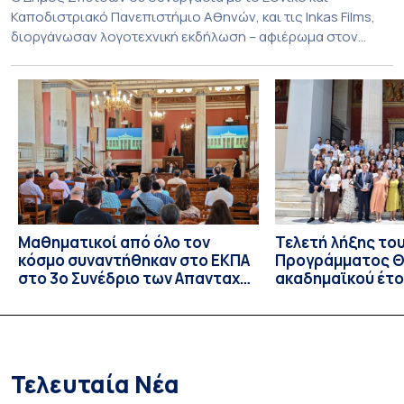
Καποδιστριακό Πανεπιστήμιο Αθηνών, και τις Inkas Films,
διοργάνωσαν λογοτεχνική εκδήλωση – αφιέρωμα στον
Τζων Φάουλς, τον σημαντικότερο Βρετανό πεζογράφο του
20ού αιώνα, με την προβολή του ντοκυμαντέρ «Η
επιστροφή του Μάγου». Η εκδήλωση διοργανώθηκε στο
πλαίσιο της συνεργασίας του Δήμου Σπετσών και του
Εθνικού και Καποδιστριακού […]
Μαθηματικοί από όλο τον
Τελετή λήξης το
κόσμο συναντήθηκαν στο ΕΚΠΑ
Προγράμματος Θ.
στο 3ο Συνέδριο των Απανταχού
ακαδημαϊκού έτο
Ελλήνων Μαθηματικών
και απονομής τω
Σπουδών στους 
και στις σπουδά
Τελευταία Νέα