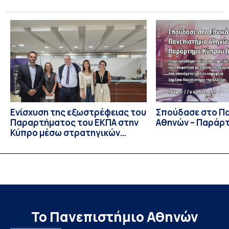
Competition), ο οποίος πραγματοποιήθηκε στις 29 και 30
Ιουλίου στο Blagoevgrad της Βουλγαρίας. Σε αυτόν
συμμετείχαν 447 φοιτητές εκπροσωπώντας 135
πανεπιστήμια από 46 χώρες. Από την Ελλάδα, συμμετείχαν
επίσης το Εθνικό Μετσόβιο Πολυτεχνείο, το Αριστοτέλειο
Πανεπιστήμιο […]
Ενίσχυση της εξωστρέφειας του
Σπούδασε στο Π
Παραρτήματος του ΕΚΠΑ στην
Αθηνών – Παράρ
Κύπρο μέσω στρατηγικών
συνεργασιών
Το Πανεπιστήμιο Αθηνών