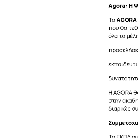
Agora
: Η 
Το
AGORA
που θα τεθ
όλα τα μέλ
προσκλήσει
εκπαιδευτι
δυνατότητε
Η AGORA θα
στην ακαδη
διαρκώς συ
Συμμετοχι
Το ΕΚΠΑ συ