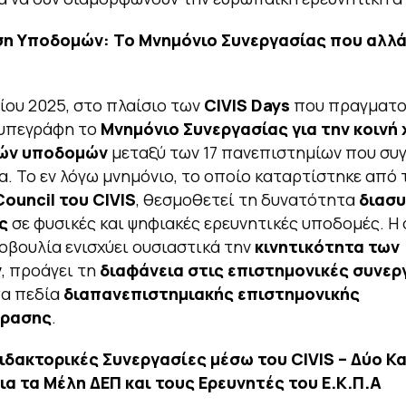
ση Υποδομών: Το Μνημόνιο Συνεργασίας που αλλά
νίου 2025, στο πλαίσιο των
CIVIS
Days
που πραγματο
 υπεγράφη το
Μνημόνιο Συνεργασίας για την κοινή
κών υποδομών
μεταξύ των 17 πανεπιστημίων που συ
α. Το εν λόγω μνημόνιο, το οποίο καταρτίστηκε από 
Council
του
CIVIS
, θεσμοθετεί τη δυνατότητα
διασυ
ς
σε φυσικές και ψηφιακές ερευνητικές υποδομές. Η
βουλία ενισχύει ουσιαστικά την
κινητικότητα των
ν
, προάγει τη
διαφάνεια στις επιστημονικές συνερ
τα πεδία
διαπανεπιστημιακής επιστημονικής
δρασης
.
Διδακτορικές Συνεργασίες μέσω του
CIVIS
– Δύο Κα
ια τα Μέλη ΔΕΠ και τους Ερευνητές του Ε.Κ.Π.Α