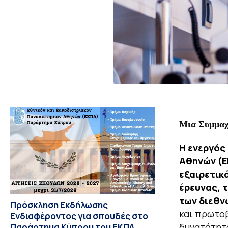
Μια Συμμαχί
Η ενεργός
Αθηνών (Ε
εξαιρετικ
έρευνας, 
των διεθν
Πρόσκληση Εκδήλωσης
και πρωτοβ
Ενδιαφέροντος για σπουδές στο
δυνατότητα
Παράρτημα Κύπρου του ΕΚΠΑ