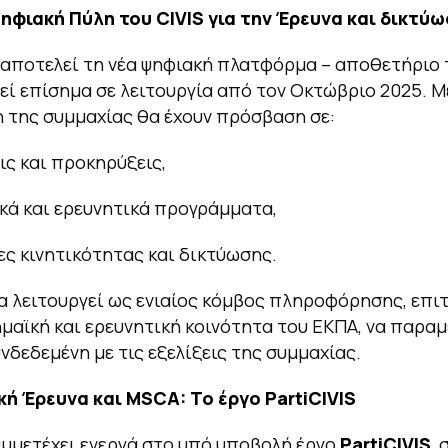
Ψηφιακή Πύλη του
CIVIS
για την Έρευνα και δικτύ
αποτελεί τη νέα ψηφιακή πλατφόρμα – αποθετήριο 
εί επίσημα σε λειτουργία από τον Οκτώβριο 2025. Μ
η της συμμαχίας θα έχουν πρόσβαση σε:
ς και προκηρύξεις,
κά και ερευνητικά προγράμματα,
ς κινητικότητας και δικτύωσης.
 λειτουργεί ως ενιαίος κόμβος πληροφόρησης, επι
μαϊκή και ερευνητική κοινότητα του ΕΚΠΑ, να παραμ
νδεδεμένη με τις εξελίξεις της συμμαχίας.
κή Έρευνα και
MSCA
: Το έργο
PartiCIVIS
μμετέχει ενεργά στο υπό υποβολή έργο
PartiCIVIS
, 