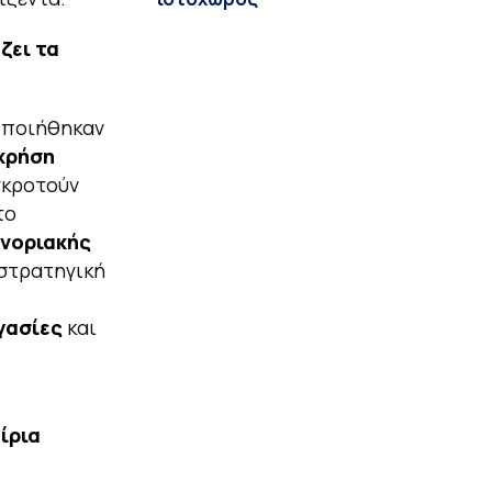
ζει τα
ποιήθηκαν
 χρήση
γκροτούν
το
νοριακής
 στρατηγική
γασίες
και
ίρια