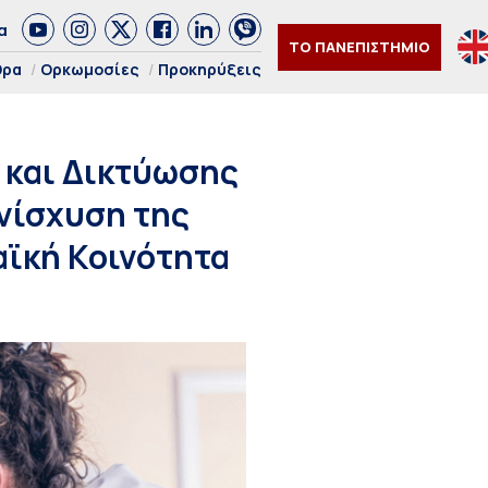
α
ΤΟ ΠΑΝΕΠΙΣΤΗΜΙΟ
θρα
Ορκωμοσίες
Προκηρύξεις
 και Δικτύωσης
νίσχυση της
αϊκή Κοινότητα