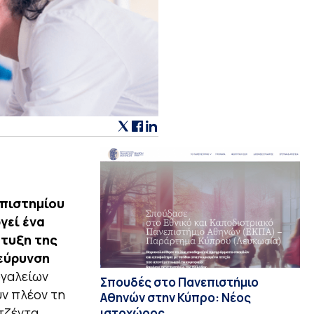
επιστημίου
γεί ένα
πτυξη της
ιεύρυνση
ργαλείων
Σπουδές στο Πανεπιστήμιο
υν πλέον τη
Αθηνών στην Κύπρο: Νέος
τζέντα.
ιστοχώρος