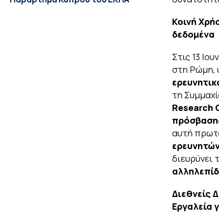
Κοινή Χρή
δεδομένα
Στις 13 Ιου
στη Ρώμη,
ερευνητι
τη Συμμαχί
Research
πρόσβαση
αυτή πρωτο
ερευνητώ
διευρύνει 
αλληλεπί
Διεθνείς 
Εργαλεία γ