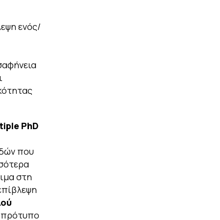
λεψη ενός/
σαφήνεια
ι
ικότητας
tiple
PhD
υδών που
σσότερα
τιμα στη
επίβλεψη
λού
ο πρότυπο