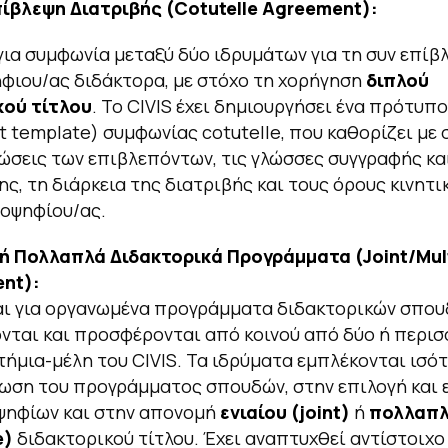
πίβλεψη
Διατριβής
(Cotutelle Agreement):
για συμφωνία μεταξύ δύο ιδρυμάτων για τη συν επίβ
φιου/ας διδάκτορα, με στόχο τη χορήγηση
διπλού
κού τίτλου
. Το CIVIS έχει δημιουργήσει ένα πρότυπο
 template) συμφωνίας cotutelle, που καθορίζει με 
ώσεις των επιβλεπόντων, τις γλώσσες συγγραφής κα
ς, τη διάρκεια της διατριβής και τους όρους κινητ
οψηφίου/ας.
 ή Πολλαπλά Διδακτορικά Προγράμματα (
Joint
/
Mul
ent
):
αι για οργανωμένα προγράμματα διδακτορικών σπο
νται και προσφέρονται από κοινού από δύο ή περι
ήμια-μέλη του CIVIS. Τα ιδρύματα εμπλέκονται ισό
ωση του προγράμματος σπουδών, στην επιλογή και 
ψηφίων και στην απονομή
ενιαίου (
joint
)
ή
πολλαπ
e
)
διδακτορικού τίτλου. Έχει αναπτυχθεί αντίστοιχ