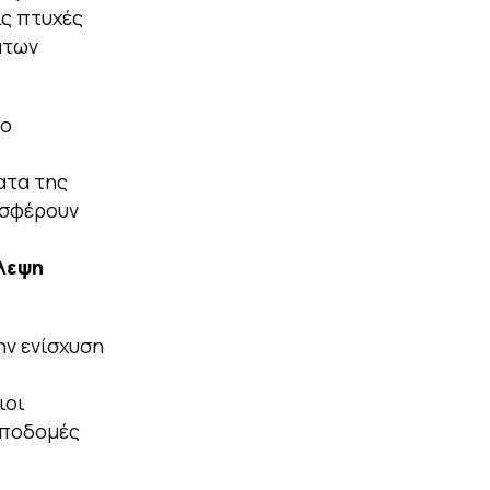
ις πτυχές
άτων
το
ατα της
οσφέρουν
λεψη
ην ενίσχυση
ιοι
υποδομές