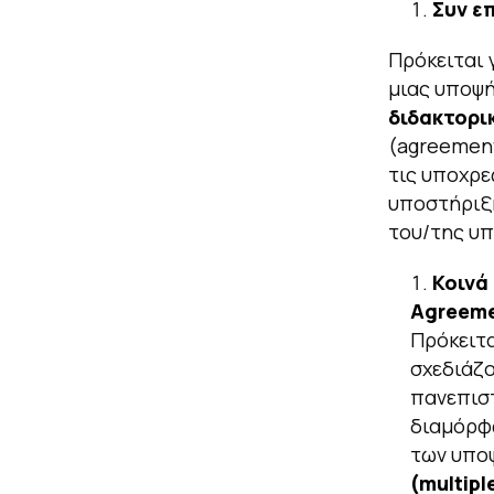
Συν
ε
Πρόκειται 
μιας υποψή
διδακτορι
(agreement
τις υποχρε
υποστήριξη
του/της υπ
Κοινά
Agreem
Πρόκειτ
σχεδιάζο
πανεπιστ
διαμόρφ
των υπο
(
multipl