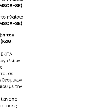
MSCA
–
SE
)
.
στο πλαίσιο
MSCA
–
SE
)
.
φή του
 (Καθ.
 ΕΚΠΑ
εργαλείων
ής
ται σε
η θεσμικών
ίου με την
λέχη από
οποίησης