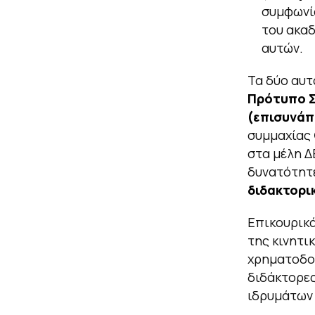
συμφωνία
του ακαδ
αυτών.
Τα δύο αυτ
Πρότυπο Σ
(επισυνάπ
συμμαχίας
στα μέλη Δ
δυνατότητ
διδακτορι
Επικουρικά
της κινητι
χρηματοδοτ
διδάκτορες
ιδρυμάτων 