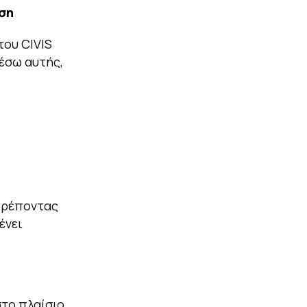
ωση
του CIVIS
έσω αυτής,
τρέποντας
ένει
στο πλαίσιο