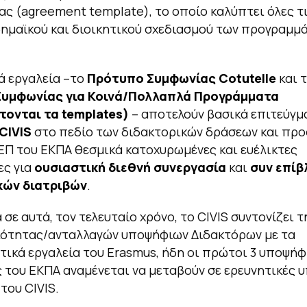
ς (agreement template), το οποίο καλύπτει όλες τ
ημαϊκού και διοικητικού σχεδιασμού των προγραμμ
ά εργαλεία –το
Πρότυπο Συμφωνίας
Cotutelle
και 
υμφωνίας για Κοινά/Πολλαπλά Προγράμματα
τονται τα
templates
)
– αποτελούν βασικά επιτεύγμ
CIVIS
στο πεδίο των διδακτορικών δράσεων και πρ
ΕΠ του ΕΚΠΑ θεσμικά κατοχυρωμένες και ευέλικτες
ες για
ουσιαστική διεθνή συνεργασία
και
συν επίβ
κών διατριβών
.
 σε αυτά, τον τελευταίο χρόνο, το CIVIS συντονίζει τ
κότητας/ανταλλαγών υποψήφιων Διδακτόρων με τα
ικά εργαλεία του Erasmus, ήδη οι πρώτοι 3 υποψήφ
 του ΕΚΠΑ αναμένεται να μεταβούν σε ερευνητικές 
του CIVIS.