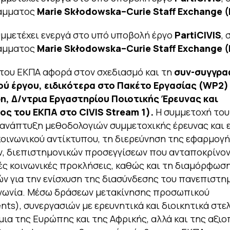
άμματος
Marie
Sk
ł
odowska
–
Curie
Staff
Exchange
(
μμετέχει ενεργά στο υπό υποβολή έργο
PartiCIVIS
, 
άμματος
Marie
Sk
ł
odowska
–
Curie
Staff
Exchange
(
του ΕΚΠΑ αφορά στον σχεδιασμό και τη
συν-συγγρα
ού έργου, ειδικότερα στο Πακέτο Εργασίας (WP2)
ρη, Δ/ντρια Εργαστηρίου Ποιοτικής Έρευνας και
ς του ΕΚΠΑ στο CIVIS Stream 1).
Η συμμετοχή του
ανάπτυξη μεθοδολογιών συμμετοχικής έρευνας και 
οινωνικού αντίκτυπου, τη διερεύνηση της εφαρμογ
, διεπιστημονικών προσεγγίσεων που ανταποκρίνον
ς κοινωνικές προκλήσεις, καθώς και τη διαμόρφωσ
ν για την ενίσχυση της διασύνδεσης του πανεπιστημ
ινωνία. Μέσω δράσεων μετακίνησης προσωπικού
ts), συνεργασιών με ερευνητικά και διοικητικά στε
ια της Ευρώπης και της Αφρικής, αλλά και της αξι