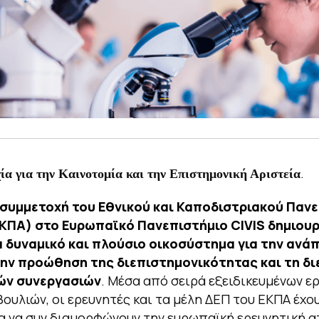
.
α για την Καινοτομία και την Επιστημονική Αριστεία
 συμμετοχή του Εθνικού και Καποδιστριακού Παν
ΚΠΑ) στο Ευρωπαϊκό Πανεπιστήμιο
CIVIS
δημιουρ
ά δυναμικό και πλούσιο οικοσύστημα για την ανά
την προώθηση της διεπιστημονικότητας και τη δ
ών συνεργασιών
. Μέσα από σειρά εξειδικευμένων ε
ουλιών, οι ερευνητές και τα μέλη ΔΕΠ του ΕΚΠΑ έχο
 να συν διαμορφώνουν την ευρωπαϊκή ερευνητική α