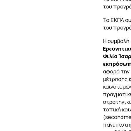
του προγρ
Το ΕΚΠΑ συ
του προγρ
Η συμβολή 
Ερευνητικ
Φιλία Ίσα
εκπρόσωπο
αφορά την 
μέτρησης κ
καινοτόμων
πραγματικέ
στρατηγικώ
τοπική κο
(secondmen
πανεπιστήμ