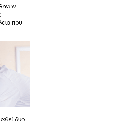
Αθηνών
ς
λεία που
υχθεί δύο