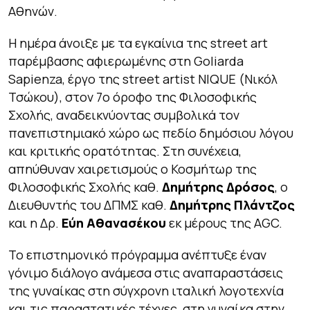
Αθηνών.
Η ημέρα άνοιξε με τα εγκαίνια της street art
παρέμβασης αφιερωμένης στη Goliarda
Sapienza, έργο της street artist NIQUE (Νικόλ
Τσώκου), στον 7ο όροφο της Φιλοσοφικής
Σχολής, αναδεικνύοντας συμβολικά τον
πανεπιστημιακό χώρο ως πεδίο δημόσιου λόγου
και κριτικής ορατότητας. Στη συνέχεια,
απηύθυναν χαιρετισμούς ο Κοσμήτωρ της
Φιλοσοφικής Σχολής καθ.
Δημήτρης Δρόσος
, ο
Διευθυντής του ΔΠΜΣ καθ.
Δημήτρης Πλάντζος
και η Δρ.
Εύη Αθανασέκου
εκ μέρους της AGC.
Το επιστημονικό πρόγραμμα ανέπτυξε έναν
γόνιμο διάλογο ανάμεσα στις αναπαραστάσεις
της γυναίκας στη σύγχρονη ιταλική λογοτεχνία
και τις παραστατικές τέχνες, στη γυναίκα στην