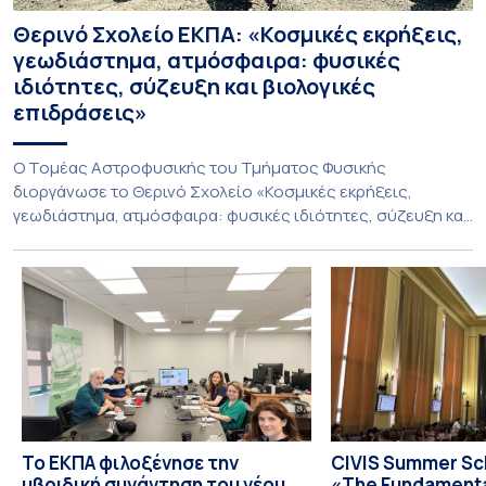
Θερινό Σχολείο ΕΚΠΑ: «Κοσμικές εκρήξεις,
γεωδιάστημα, ατμόσφαιρα: φυσικές
ιδιότητες, σύζευξη και βιολογικές
επιδράσεις»
Ο Τομέας Αστροφυσικής του Τμήματος Φυσικής
διοργάνωσε το Θερινό Σχολείο «Κοσμικές εκρήξεις,
γεωδιάστημα, ατμόσφαιρα: φυσικές ιδιότητες, σύζευξη και
βιολογικές επιδράσεις», που πραγματοποιήθηκε στις 10-13
Ιουλίου 2026 υπό τον συντονισμό του Καθηγητή Ιωάννη
Δαγκλή. Το Σχολείο φιλοξενήθηκε από το Ίδρυμα της
Βουλής των Ελλήνων για τον Κοινοβουλευτισμό και τη
Δημοκρατία στο Πάρκο Εθνικής Συμφιλίωσης, σε
απομακρυσμένο […]
Το ΕΚΠΑ φιλοξένησε την
CIVIS Summer Sch
υβριδική συνάντηση του νέου
«The Fundamental