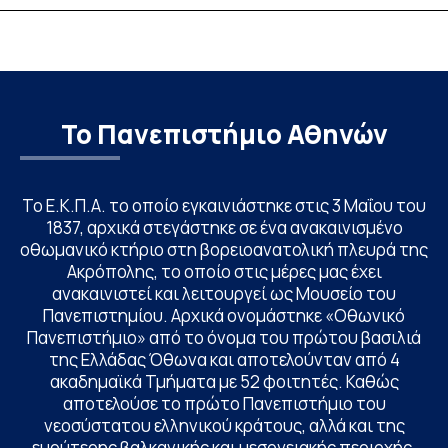
υποψηφίων
Το Πανεπιστήμιο Αθηνών
Το Ε.Κ.Π.Α. το οποίο εγκαινιάστηκε στις 3 Μαΐου του
1837, αρχικά στεγάστηκε σε ένα ανακαινισμένο
οθωμανικό κτήριο στη βορειοανατολική πλευρά της
Ακρόπολης, το οποίο στις μέρες μας έχει
ανακαινιστεί και λειτουργεί ως Μουσείο του
Πανεπιστημίου. Αρχικά ονομάστηκε «Οθωνικό
Πανεπιστήμιο» από το όνομα του πρώτου βασιλιά
της Ελλάδας Όθωνα και αποτελούνταν από 4
ακαδημαϊκά Τμήματα με 52 φοιτητές. Καθώς
αποτελούσε το πρώτο Πανεπιστήμιο του
νεοσύστατου ελληνικού κράτους, αλλά και της
ευρύτερης βαλκανικής και μεσογειακής περιοχής,