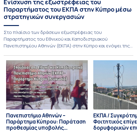
Ενίσχυση της εξωστρέφειας του
Παραρτήματος του ΕΚΠΑ στην Κύπρο μέσω
στρατηγικών συνεργασιών
Στο πλαίσιο των δράσεων εξωστρέφειας του
Παραρτήματος του Εθνικού και Καποδιστριακού
Πανεπιστημίου Αθηνών (ΕΚΠΑ) στην Κύπρο και ενόψει της
έναρξης των προπτυχιακών προγραμμάτων σπουδών του
Τμήματος Οικονομικών Επιστημών και του Τμήματος
Διοίκησης Επιχειρήσεων και Οργανισμών τον Σεπτέμβριο
του 2026, ο Κοσμήτορας της Σχολής Οικονομικών και
Πολιτικών Επιστημών, Καθηγητής Νικόλαος Ηρειώτης, και ο
Πρόεδρος του Τμήματος […]
Πανεπιστήμιο Αθηνών –
ΕΚΠΑ / Συγκρότη
Παράρτημα Κύπρου: Παράταση
Φοιτητικός επίγ
προθεσμίας υποβολής
δορυφορικών επι
εκδήλωσης ενδιαφέροντος
λειτουργία!