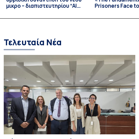
μικρο – διαπιστευτηρίου “AI
Prisoners Face to
Tools for Audiovisual Content
International C
Creation”
Prison Realities 
Necessary Evolut
and Repression 
Τελευταία Νέα