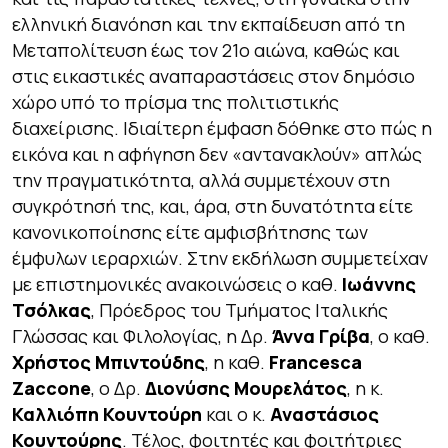
ελληνική διανόηση και την εκπαίδευση από τη
Μεταπολίτευση έως τον 21ο αιώνα, καθώς και
στις εικαστικές αναπαραστάσεις στον δημόσιο
χώρο υπό το πρίσμα της πολιτιστικής
διαχείρισης. Ιδιαίτερη έμφαση δόθηκε στο πώς η
εικόνα και η αφήγηση δεν «αντανακλούν» απλώς
την πραγματικότητα, αλλά συμμετέχουν στη
συγκρότησή της, και, άρα, στη δυνατότητα είτε
κανονικοποίησης είτε αμφισβήτησης των
έμφυλων ιεραρχιών. Στην εκδήλωση συμμετείχαν
με επιστημονικές ανακοινώσεις ο καθ.
Ιωάννης
Τσόλκας
, Πρόεδρος του Τμήματος Ιταλικής
Γλώσσας και Φιλολογίας, η Δρ.
Άννα Γρίβα
, ο καθ.
Χρήστος Μπιντούδης
, η καθ.
Francesca
Zaccone
, ο Δρ.
Διονύσης Μουρελάτος
, η κ.
Καλλιόπη Κουντούρη
και ο κ.
Αναστάσιος
Κουντούρης
. Τέλος, φοιτητές και φοιτήτριες