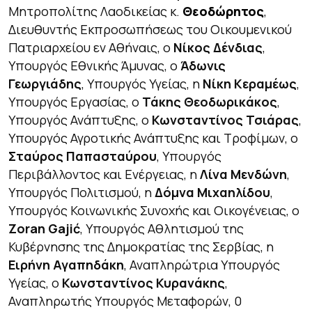
Μητροπολίτης Λαοδικείας κ.
Θεοδώρητος
,
Διευθυντής Εκπροσωπήσεως του Οικουμενικού
Πατριαρχείου εν Αθήναις, ο
Νίκος
Δένδιας
,
Υπουργός Εθνικής Άμυνας, ο
Άδωνις
Γεωργιάδης
, Υπουργός Υγείας, η
Νίκη Κεραμέως
,
Υπουργός Εργασίας, ο
Τάκης Θεοδωρικάκος
,
Υπουργός Ανάπτυξης, ο
Κωνσταντίνος Τσιάρας
,
Υπουργός Αγροτικής Ανάπτυξης και Τροφίμων, ο
Σταύρος Παπασταύρου
, Υπουργός
Περιβάλλοντος και Ενέργειας, η
Λίνα Μενδώνη
,
Υπουργός Πολιτισμού, η
Δόμνα Μιχαηλίδου
,
Υπουργός Κοινωνικής Συνοχής και Οικογένειας, ο
Zoran Gajić
, Υπουργός Αθλητισμού της
Κυβέρνησης της Δημοκρατίας της Σερβίας, η
Ειρήνη Αγαπηδάκη
, Αναπληρώτρια Υπουργός
Υγείας, ο
Κωνσταντίνος Κυρανάκης
,
Αναπληρωτής Υπουργός Μεταφορών, 0