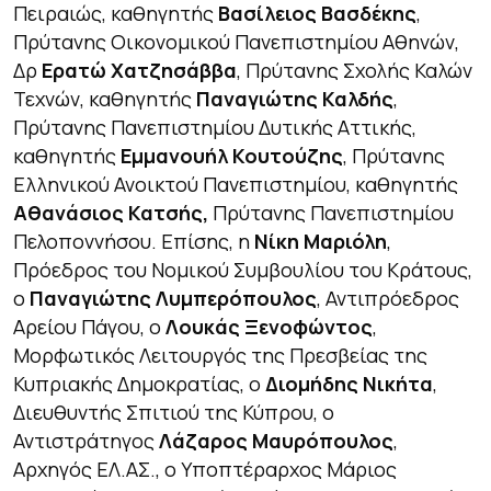
Πειραιώς, καθηγητής
Βασίλειος Βασδέκης
,
Πρύτανης Οικονομικού Πανεπιστημίου Αθηνών,
Δρ
Ερατώ Χατζησάββα
, Πρύτανης Σχολής Καλών
Τεχνών, καθηγητής
Παναγιώτης Καλδής
,
Πρύτανης Πανεπιστημίου Δυτικής Αττικής,
καθηγητής
Εμμανουήλ Κουτούζης
, Πρύτανης
Ελληνικού Ανοικτού Πανεπιστημίου, καθηγητής
Αθανάσιος Κατσής,
Πρύτανης Πανεπιστημίου
Πελοποννήσου. Επίσης, η
Νίκη Μαριόλη
,
Πρόεδρος του Νομικού Συμβουλίου του Κράτους,
ο
Παναγιώτης Λυμπερόπουλος
, Αντιπρόεδρος
Αρείου Πάγου, ο
Λουκάς Ξενοφώντος
,
Μορφωτικός Λειτουργός της Πρεσβείας της
Κυπριακής Δημοκρατίας, ο
Διομήδης Νικήτα
,
Διευθυντής Σπιτιού της Κύπρου, ο
Αντιστράτηγος
Λάζαρος Μαυρόπουλος
,
Αρχηγός ΕΛ.ΑΣ., ο Υποπτέραρχος Μάριος