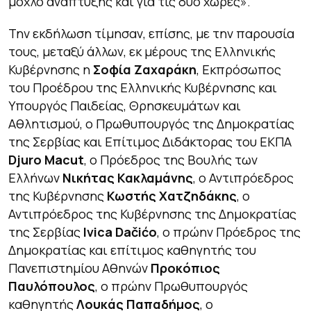
μοχλό ανάπτυξης και για τις δύο χώρες».
Την εκδήλωση τίμησαν, επίσης, με την παρουσία
τους, μεταξύ άλλων, εκ μέρους της Ελληνικής
Κυβέρνησης η
Σοφία Ζαχαράκη
, Εκπρόσωπος
του Προέδρου της Ελληνικής Κυβέρνησης και
Υπουργός Παιδείας, Θρησκευμάτων και
Αθλητισμού, ο Πρωθυπουργός της Δημοκρατίας
της Σερβίας και Επίτιμος Διδάκτορας του ΕΚΠΑ
Djuro Macut
, ο Πρόεδρος της Βουλής των
Ελλήνων
Νικήτας Κακλαμάνης
, ο Αντιπρόεδρος
της Κυβέρνησης
Κωστής Χατζηδάκης
, ο
Αντιπρόεδρος της Κυβέρνησης της Δημοκρατίας
της Σερβίας
Ivica Dačićο
, ο πρώην Πρόεδρος της
Δημοκρατίας και επίτιμος καθηγητής του
Πανεπιστημίου Αθηνών
Προκόπιος
Παυλόπουλος
, ο πρώην Πρωθυπουργός
καθηγητής
Λουκάς Παπαδήμος
, ο