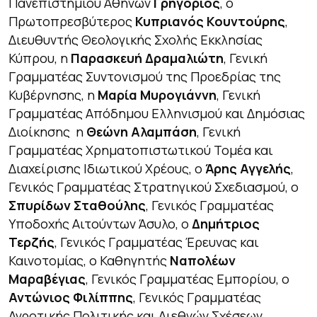
Πανεπιστημίου Αθηνών
Γρηγόριος
, ο
Πρωτοπρεσβύτερος
Κυπριανός Κουντούρης
,
Διευθυντής Θεολογικής Σχολής Εκκλησίας
Κύπρου, η
Παρασκευή Δραμαλιώτη
, Γενική
Γραμματέας Συντονισμού της Προεδρίας της
Κυβέρνησης, η
Μαρία Μυρογιάννη
, Γενική
Γραμματέας Απόδημου Ελληνισμού και Δημόσιας
Διοίκησης η
Θεώνη Αλαμπάση
, Γενική
Γραμματέας Χρηματοπιστωτικού Τομέα και
Διαχείρισης Ιδιωτικού Χρέους, ο
Άρης Αγγελής
,
Γενικός Γραμματέας Στρατηγικού Σχεδιασμού, ο
Σπυρίδων Σταθούλης
, Γενικός Γραμματέας
Υποδοχής Αιτούντων Άσυλο, ο
Δημήτριος
Τερζής
, Γενικός Γραμματέας Έρευνας και
Καινοτομίας, ο Καθηγητής
Ναπολέων
Μαραβέγιας
, Γενικός Γραμματέας Εμπορίου, ο
Αντώνιος Φιλίππης
, Γενικός Γραμματέας
Αγροτικής Πολιτικής και Διεθνών Σχέσεων.