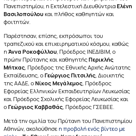
Πανεπιστημίου, η Εκτελεστική Διευθύντρια
Ελένη
Βασιλοπούλου
και πλήθος καθηγητών και
φοιτητών.
Παρέστησαν, επίσης, εκπρόσωποι του
τραπεζικού και επιχειρηματικού κόσμου, καθώς
η
Άννα Ροκοφύλλου
, Πρόεδρος ΙΝΕΔΙΒΙΜ, ο
πρώην Πρύτανης και καθηγητής
Περικλής
Μήτκας
, Πρόεδρος της Εθνικής Αρχής Ανώτατης
Εκπαίδευσης, ο
Γεώργιος Πιτσιλής
, Διοικητής
της ΑΑΔΕ, ο
Νίκος Μεγάλεμος
, Πρόεδρος
Εφορείας Ελληνικών Εκπαιδευτηρίων Λευκωσίας
και Πρόεδρος Σχολικής Εφορείας Λευκωσίας και
ο
Γεώργιος Καββαθάς
, Πρόεδρος ΓΣΕΒΕΕ.
Μετά την ομιλία του Πρύτανη του Πανεπιστημίου
Αθηνών, ακολούθησε
η προβολή ενός βίντεο με