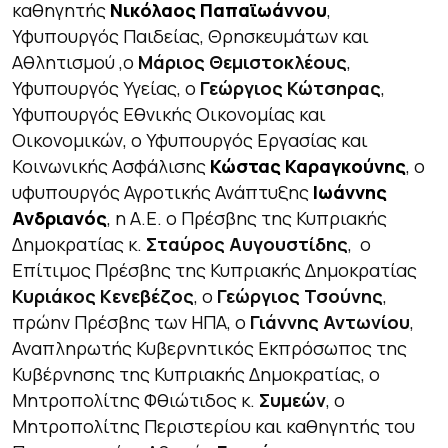
καθηγητής
Νικόλαος Παπαϊωάννου
,
Υφυπουργός Παιδείας, Θρησκευμάτων και
Αθλητισμού ,ο
Μάριος Θεμιστοκλέους
,
Υφυπουργός Υγείας, ο
Γεώργιος Κώτσηρας
,
Υφυπουργός Εθνικής Οικονομίας και
Οικονομικών, o Υφυπουργός Εργασίας και
Κοινωνικής Ασφάλισης
Κώστας Καραγκούνης
, o
υφυπουργός Αγροτικής Ανάπτυξης
Ιωάννης
Ανδριανός
, η Α.Ε. ο Πρέσβης της Κυπριακής
Δημοκρατίας κ.
Σταύρος Αυγουστίδης
, ο
Επίτιμος Πρέσβης της Κυπριακής Δημοκρατίας
Κυριάκος Κενεβέζος
, ο
Γεώργιος Τσούνης
,
πρώην Πρέσβης των ΗΠΑ, ο
Γιάννης Αντωνίου
,
Αναπληρωτής Κυβερνητικός Εκπρόσωπος της
Κυβέρνησης της Κυπριακής Δημοκρατίας, ο
Μητροπολίτης Φθιώτιδος κ.
Συμεών
, ο
Μητροπολίτης Περιστερίου και καθηγητής του