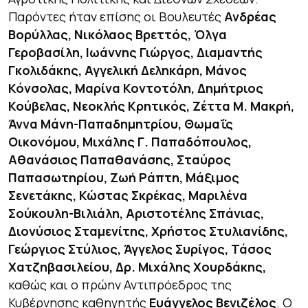
Παρόντες ήταν επίσης οι Βουλευτές
Ανδρέας
Βορύλλας, Νικόλαος Βρεττός, Όλγα
Γεροβασίλη, Ιωάννης Γιώργος, Διαμαντής
Γκολιδάκης, Αγγελική Δεληκάρη, Μάνος
Κόνσολας, Μαρίνα Κοντοτόλη, Δημήτριος
Κούβελας, Νεοκλής Κρητικός, Ζέττα Μ. Μακρή,
Άννα Μάνη-Παπαδημητρίου, Θωμαΐς
Οικονόμου, Μιχάλης Γ. Παπαδόπουλος,
Αθανάσιος Παπαθανάσης, Σταύρος
Παπασωτηρίου, Ζωή Ράπτη, Μάξιμος
Σενετάκης, Κώστας Σκρέκας, Μαριλένα
Σούκουλη-Βιλιάλη, Αριστοτέλης Σπάνιας,
Διονύσιος Σταμενίτης, Χρήστος Στυλιανίδης,
Γεώργιος Στύλιος, Άγγελος Συρίγος, Τάσος
Χατζηβασιλείου, Δρ. Μιχάλης Χουρδάκης,
καθώς και ο πρώην Αντιπρόεδρος της
Κυβέρνησης καθηγητής
Ευάγγελος Βενιζέλος
. Ο