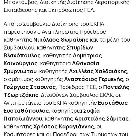
Μπαντούβας, Διοικητής Διοίκησης Αεροπορικής
Εκπαίδευσης και Εκπρόσωπος ΓΕΑ.
Από το Συμβούλιο Διοίκησης του ΕΚΠΑ
παρέστησαν ο Αναπληρωτής Πρόεδρος
καθηγητής
Νικόλαος Θωμαΐδης
και τα μέλη του
Συμβουλίου, καθηγητής
Σπυρίδων
Βλαχόπουλος
, καθηγητής
Δημήτριος
Καινούργιος
, καθηγήτρια
Αθανασία
Σμυρνιώτου
, καθηγητής
Αχιλλέας Χαλδαιάκης
,
ο ομότιμος καθηγητής
Αναστάσιος Γερμενής
, ο
Γεώργιος Στασινός
, Πρόεδρος ΤΕΕ, ο
Παντελής
Τζωρτζάκης
, Διευθύνων Σύμβουλος ΕΚΑΚ, οι
Αντιπρυτάνεις του ΕΚΠΑ καθηγητής
Ευστάθιος
Ευσταθόπουλος
, καθηγήτρια
Σοφία
Παπαϊωάννου
, καθηγητής
Αριστείδης Σάμιτας
,
καθηγητής
Χρήστος Καραγιάννης
, οι
Κοσμήτορες και οι Πρόεδροι των Τμημάτων του