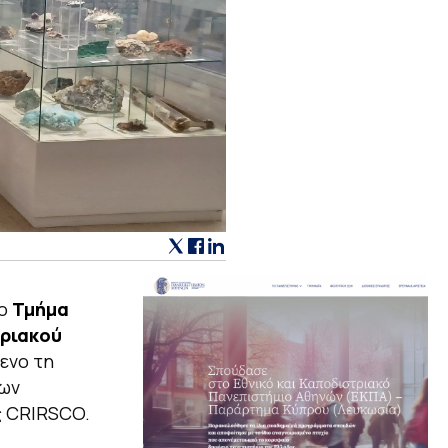
το
Τμήμα
τριακού
ενο τη
των
ς CRIRSCO.