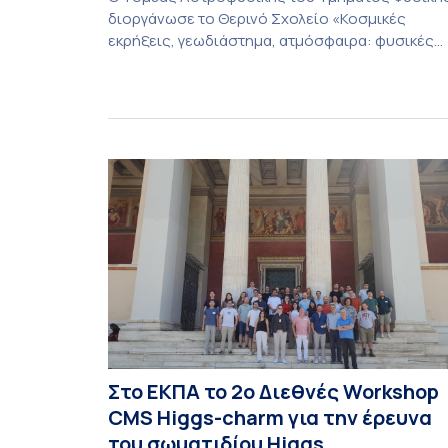
διοργάνωσε το Θερινό Σχολείο «Κοσμικές
εκρήξεις, γεωδιάστημα, ατμόσφαιρα: φυσικές
ιδιότητες, σύζευξη και βιολογικές επιδράσεις»,
που πραγματοποιήθηκε στις 10-13 Ιουλίου 2026
υπό τον συντονισμό του Καθηγητή Ιωάννη
Δαγκλή. Το Σχολείο φιλοξενήθηκε από το Ίδρυμ
της Βουλής των Ελλήνων για τον
Κοινοβουλευτισμό και τη Δημοκρατία στο Πάρκο
Εθνικής Συμφιλίωσης, σε απομακρυσμένο […]
Στο ΕΚΠΑ το 2ο Διεθνές Workshop
CMS Higgs-charm για την έρευνα
του σωματιδίου Higgs