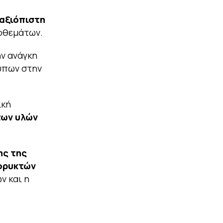
αξιόπιστη
οθεμάτων.
ην ανάγκη
ύπων στην
ϊκή
των υλών
ης της
ορυκτών
ν και η