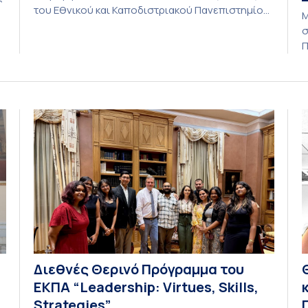
του Εθνικού και Καποδιστριακού Πανεπιστημίου
Μ
Αθηνών (ΕΚΠΑ) φιλοξένησε στις εγκαταστάσεις
σ
του στην Αθήνα την υβριδική συνάντηση του
Π
νέου μικρο-διαπιστευτηρίου “AI Tools for
S
Audiovisual Content Creation”, το οποίο
(
υλοποιείται στο πλαίσιο της πρόσκλησης CIVIS
α
f
Strand 2 του άξονα χρηματοδότησης Modular
S
Training […]
r
r
α
[
Διεθνές Θερινό Πρόγραμμα του
ΕΚΠΑ “Leadership: Virtues, Skills,
Strategies”