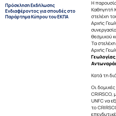
Η παρουσία
Πρόσκληση Εκδήλωσης
Καθηγητή Κ
Ενδιαφέροντος για σπουδές στο
στελέχη το
Παράρτημα Κύπρου του ΕΚΠΑ
Αρχής Γεωλ
συνεργασία
θεσμικού κ
Τα στελέχη
Αρχής Γεωλ
Γεωλογίας
Αντωναρά
Κατά τη δι
Οι δομικές
CRIRSCO, μ
UNFC να ε
το CRIRSCO
επενδυτικέ