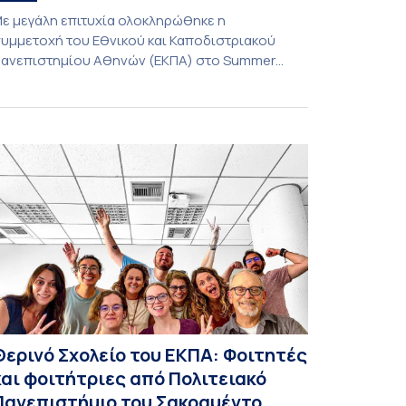
ε μεγάλη επιτυχία ολοκληρώθηκε η
υμμετοχή του Εθνικού και Καποδιστριακού
ανεπιστημίου Αθηνών (ΕΚΠΑ) στο Summer
chool του Μικτού Εντατικού Προγράμματος
CIVIS Blended Intensive Program) τίτλο «The
undamental rights of prisoners face to the
tates’ international commitments, prison
ealities and a necessary evolution of prison and
epression concepts», το οποίο έλαβε χώρα
πό 29 Ιουνίου έως 3 Ιουλίου 2026 στην Νομική
…]
Θερινό Σχολείο του ΕΚΠΑ: Φοιτητές
και φοιτήτριες από Πολιτειακό
Πανεπιστήμιο του Σακραμέντο