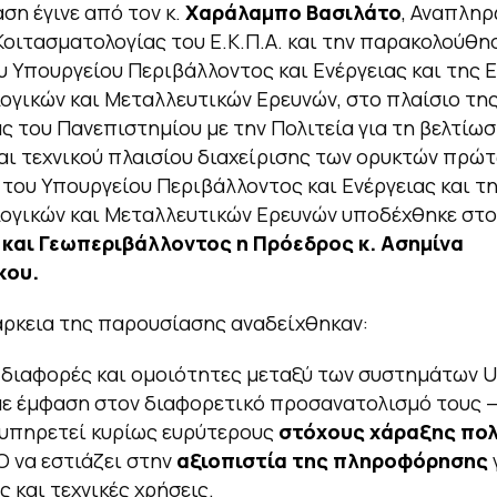
ση έγινε από τον κ.
Χαράλαμπο Βασιλάτο
, Αναπλη
οιτασματολογίας του Ε.Κ.Π.Α. και την παρακολούθη
υ Υπουργείου Περιβάλλοντος και Ενέργειας και της 
ογικών και Μεταλλευτικών Ερευνών, στο πλαίσιο τη
ς του Πανεπιστημίου με την Πολιτεία για τη βελτίωσ
αι τεχνικού πλαισίου διαχείρισης των ορυκτών πρώτ
 του Υπουργείου Περιβάλλοντος και Ενέργειας και τ
ογικών και Μεταλλευτικών Ερευνών υποδέχθηκε στ
 και Γεωπεριβάλλοντος η Πρόεδρος κ. Ασημίνα
κου.
άρκεια της παρουσίασης αναδείχθηκαν:
 διαφορές και ομοιότητες μεταξύ των συστημάτων 
ε έμφαση στον διαφορετικό προσανατολισμό τους —
ξυπηρετεί κυρίως ευρύτερους
στόχους
χάραξης πολ
 να εστιάζει στην
αξιοπιστία της πληροφόρησης
ς και τεχνικές χρήσεις.