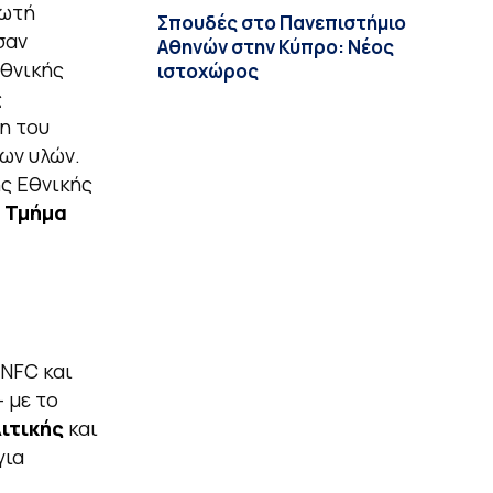
ρωτή
Σπουδές στο Πανεπιστήμιο
σαν
Αθηνών στην Κύπρο: Νέος
Εθνικής
ιστοχώρος
ς
η του
ων υλών.
ης Εθνικής
ο
Τμήμα
UNFC και
 με το
ιτικής
και
για