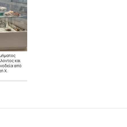
Τμήματος
λλοντος και
υνοδεία από
ή Χ.