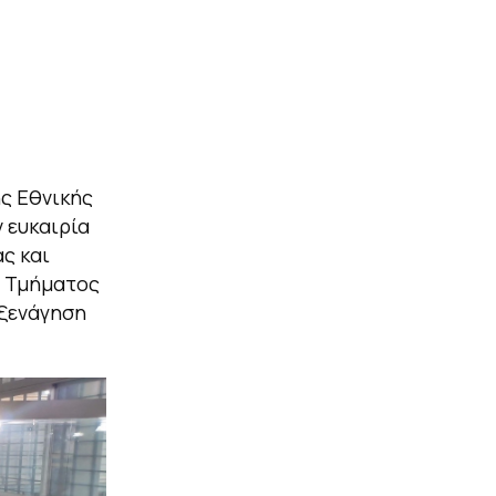
ης Εθνικής
 ευκαιρία
ς και
υ Τμήματος
 ξενάγηση