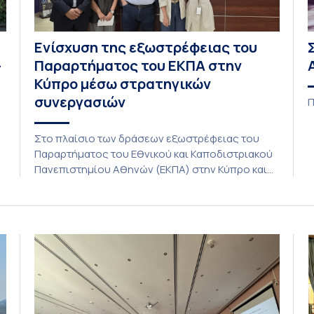
Ενίσχυση της εξωστρέφειας του
–
Παραρτήματος του ΕΚΠΑ στην
Κύπρο μέσω στρατηγικών
συνεργασιών
Π
Στο πλαίσιο των δράσεων εξωστρέφειας του
Παραρτήματος του Εθνικού και Καποδιστριακού
C
Πανεπιστημίου Αθηνών (ΕΚΠΑ) στην Κύπρο και
ενόψει της έναρξης των προπτυχιακών
προγραμμάτων σπουδών του Τμήματος
Οικονομικών Επιστημών και του Τμήματος
Διοίκησης Επιχειρήσεων και Οργανισμών τον
Σεπτέμβριο του 2026, ο Κοσμήτορας της Σχολής
Οικονομικών και Πολιτικών Επιστημών,
Καθηγητής Νικόλαος Ηρειώτης, και ο Πρόεδρος
του Τμήματος […]