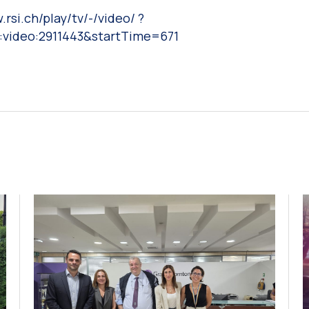
.rsi.ch/play/tv/-/video/ ?
i:video:2911443&startTime=671