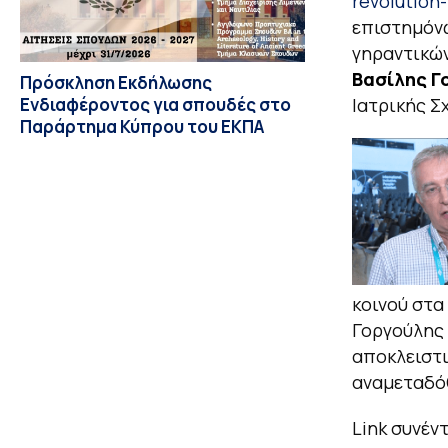
revolution
επιστημόνω
γηραντικώ
Βασίλης Γ
Πρόσκληση Εκδήλωσης
Ενδιαφέροντος για σπουδές στο
Ιατρικής Σ
Παράρτημα Κύπρου του ΕΚΠΑ
κοινού στα
Γοργούλης
αποκλειστι
αναμεταδόθ
Link συνέν