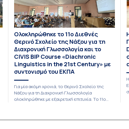
Ολοκληρώθηκε το 11ο Διεθνές
Θερινό Σχολείο της Νάξου για τη
Διαχρονική Γλωσσολογία και το
CIVIS BIP Course «Diachronic
Linguistics in the 21st Century» με
συντονισμό του ΕΚΠΑ
Η
Ε
Για μία ακόμη χρονιά, το Θερινό Σχολείο της
σ
Νάξου για τη Διαχρονική Γλωσσολογία
β
ολοκληρώθηκε με εξαιρετική επιτυχία. Το 11ο
τ
Διεθνές Θερινό Σχολείο της Νάξου, μαζί με τη
ε
διά ζώσης φάση του CIVIS BIP Course «Diachronic
Δ
Linguistics in the 21st Century», διεξήχθη από τις
κ
19 έως τις 25 Ιουλίου 2026 στο ιστορικό κτίριο