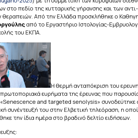
-lugano-2025
) με τη συμμετοχή των κορυφαίων διεθ
ν στο πεδίο της κυτταρικής γήρανσης και των αντι-
ν θεραπειών. Από την Ελλάδα προσκλήθηκε ο Καθηγ
οργούλης
από το Εργαστήριο Ιστολογίας-Εμβρυολογ
χολής του ΕΚΠΑ.
Η θερμή ανταπόκριση του ερευν
 πρωτοποριακά ευρήματα της έρευνας που παρουσία
 «
Senescence and targeted senolysis
» συνοδεύτηκε 
κή συνέντευξή του στην Ελβετική τηλεόραση, η οπο
ηκε την ίδια ημέρα στο βραδινό δελτίο ειδήσεων.
τευξης: