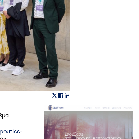
έμα
peutics-