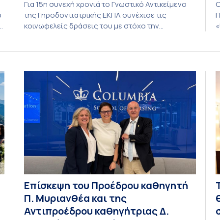
Για 15η συνεχή χρονιά το Γνωστικό Αντικείμενο
O
υ
της Γηροδοντιατρικής ΕΚΠΑ συνέχισε τις
Π
κοινωφελείς δράσεις του με στόχο την
«
προαγωγή της στοματικής υγείας των ευάλωτων
(
ηλικιωμένων συμπολιτών μας. Το πρόγραμμα της
σ
ο
υποχρεωτικής «κοινωφελούς μάθησης» στο
γ
μάθημα της Γηροδοντιατρικής 10ου εξαμήνου,
π
περιλάμβανε εκπαιδευτικές δραστηριότητες στο
τ
Γηροκομείο-Πτωχοκομείο Αθηνών, στο
σ
Οδοντιατρικό Τμήμα/Μονάδα ΑΜΕΑ Ενηλίκων
Ασκληπιείου Βούλας, στο Κέντρο Γηριατρικής […]
Eπίσκεψη του Προέδρου καθηγητή
Π. Μυριανθέα και της
Αντιπροέδρου καθηγήτριας Δ.