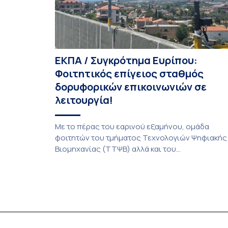
ΕΚΠΑ / Συγκρότημα Ευρίπου:
Φοιτητικός επίγειος σταθμός
δορυφορικών επικοινωνιών σε
λειτουργία!
Με το πέρας του εαρινού εξαμήνου, ομάδα
φοιτητών του τμήματος Τεχνολογιών Ψηφιακής
Βιομηχανίας (ΤΤΨΒ) αλλά και του
Αεροδιαστημικής Επιστήμης και Τεχνολογίας
ολοκλήρωσε την κατασκευή επίγειου σταθμού
λήψης δορυφορικών σημάτων. Ο σταθμός
λειτουργεί πλέον στο Συγκρότημα Ευρίπου και
εντάσσεται στο παγκόσμιο δίκτυο SatNOGS. Η
ιδέα προέκυψε έπειτα από την επίσκεψη
φοιτητών του ΤΤΨΒ στο Open Source […]