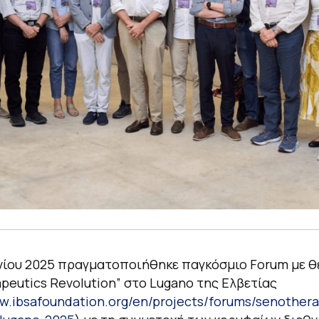
υνίου 2025 πραγματοποιήθηκε παγκόσμιο Forum με θ
peutics Revolution” στο Lugano της Ελβετίας
ww.ibsafoundation.org/en/projects/forums/senothera