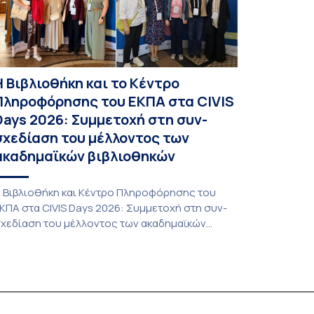
Η Βιβλιοθήκη και το Κέντρο
Πληροφόρησης του ΕΚΠΑ στα CIVIS
Days 2026: Συμμετοχή στη συν-
σχεδίαση του μέλλοντος των
ακαδημαϊκών βιβλιοθηκών
 Βιβλιοθήκη και Κέντρο Πληροφόρησης του
ΚΠΑ στα CIVIS Days 2026: Συμμετοχή στη συν-
χεδίαση του μέλλοντος των ακαδημαϊκών
ιβλιοθηκών Στην αποστολή που εκπροσώπησε
ο ΕΚΠΑ στη φετινή εκδήλωση «CIVIS Days», με
πικεφαλής την Αντιπρύτανι Ακαδημαϊκών,
ιεθνών Σχέσεων και Εξωστρέφειας, Καθηγήτρια
. Σοφία Παπαϊωάννου, συμμετείχε ενεργά και η