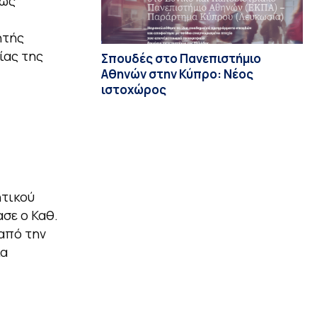
νώς
ητής
ίας της
Σπουδές στο Πανεπιστήμιο
Αθηνών στην Κύπρο: Νέος
ιστοχώρος
ητικού
σε ο Καθ.
από την
ία