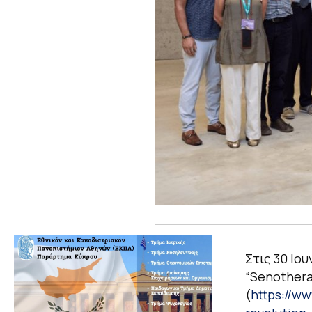
Στις 30 Ιο
“Senothera
(
https://w