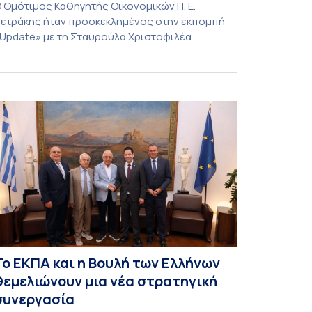
 Ομότιμος Καθηγητής Οικονομικών Π. Ε.
ετράκης ήταν προσκεκλημένος στην εκπομπή
Update» με τη Σταυρούλα Χριστοφιλέα
27/7/2026). Συζήτησε για τις οικονομικές
υνέπειες στην ενέργεια για την Ελλάδα και,
ενικότερα, την Ευρώπη από τις εξελίξεις στον
όλεμο ΗΠΑ – Ιράν, καθώς και για τη διακύμανση
ων τιμών στα καύσιμα. Για να δείτε τη
υνέντευξη, πατήστε εδώ.
Το ΕΚΠΑ και η Βουλή των Ελλήνων
θεμελιώνουν μια νέα στρατηγική
συνεργασία