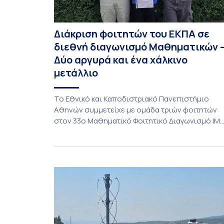
Διάκριση φοιτητών του ΕΚΠΑ σε
διεθνή διαγωνισμό Μαθηματικών 
Δύο αργυρά και ένα χάλκινο
μετάλλιο
To Εθνικό και Καποδιστριακό Πανεπιστήμιο
Αθηνών συμμετείχε με ομάδα τριών φοιτητών
στον 33ο Μαθηματικό Φοιτητικό Διαγωνισμό IM
(International Mathematics Competition), ο
οποίος πραγματοποιήθηκε στις 29 και 30
Ιουλίου στο Blagoevgrad της Βουλγαρίας. Σε
αυτόν συμμετείχαν 447 φοιτητές
εκπροσωπώντας 135 πανεπιστήμια από 46
χώρες. Από την Ελλάδα, συμμετείχαν επίσης το
Εθνικό Μετσόβιο Πολυτεχνείο, το Αριστοτέλειο
Πανεπιστήμιο […]