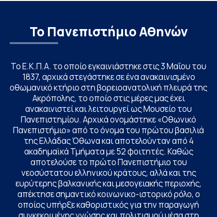
Το Πανεπιστήμιο Αθηνών
Το Ε.Κ.Π.Α. το οποίο εγκαινιάστηκε στις 3 Μαΐου του
1837, αρχικά στεγάστηκε σε ένα ανακαινισμένο
οθωμανικό κτήριο στη βορειοανατολική πλευρά της
Ακρόπολης, το οποίο στις μέρες μας έχει
ανακαινιστεί και λειτουργεί ως Μουσείο του
Πανεπιστημίου. Αρχικά ονομάστηκε «Οθωνικό
Πανεπιστήμιο» από το όνομα του πρώτου βασιλιά
της Ελλάδας Όθωνα και αποτελούνταν από 4
ακαδημαϊκά Τμήματα με 52 φοιτητές. Καθώς
αποτελούσε το πρώτο Πανεπιστήμιο του
νεοσύστατου ελληνικού κράτους, αλλά και της
ευρύτερης βαλκανικής και μεσογειακής περιοχής,
απέκτησε σημαντικό κοινωνικο-ιστορικό ρόλο, ο
οποίος υπήρξε καθοριστικός για την παραγωγή
συγκεκριμένης γνώσης και πολιτισμού μέσα στη