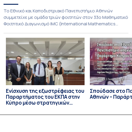
To Εθνικό και Καποδιστριακό Πανεπιστήμιο Αθηνών
συμμετείχε με ομάδα τριών φοιτητών στον 33ο Μαθηματικό
Φοιτητικό Διαγωνισμό IMC (International Mathematics
Competition), ο οποίος πραγματοποιήθηκε στις 29 και 30
Ιουλίου στο Blagoevgrad της Βουλγαρίας. Σε αυτόν
συμμετείχαν 447 φοιτητές εκπροσωπώντας 135
πανεπιστήμια από 46 χώρες. Από την Ελλάδα, συμμετείχαν
επίσης το Εθνικό Μετσόβιο Πολυτεχνείο, το Αριστοτέλειο
Πανεπιστήμιο […]
Ενίσχυση της εξωστρέφειας του
Σπούδασε στο Π
Παραρτήματος του ΕΚΠΑ στην
Αθηνών – Παράρ
Κύπρο μέσω στρατηγικών
συνεργασιών