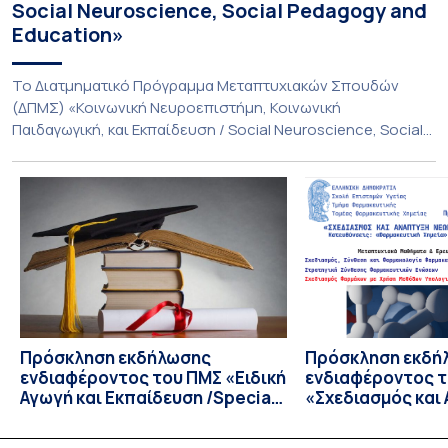
Social Neuroscience, Social Pedagogy and
Education»
Το Διατμηματικό Πρόγραμμα Μεταπτυχιακών Σπουδών
(ΔΠΜΣ) «Κοινωνική Νευροεπιστήμη, Κοινωνική
Παιδαγωγική, και Εκπαίδευση / Social Neuroscience, Social
Pedagogy and Education» υλοποιείται με τη συνεργασία
του Παιδαγωγικού Τμήματος Δημοτικής Εκπαίδευσης, της
Ιατρικής Σχολής και του Τμήματος Βιολογίας του Εθνικού
και Καποδιστριακού Πανεπιστημίου Αθηνών (ΕΚΠΑ),
Πρόκειται για ένα διεπιστημονικό και πρωτοποριακό
Μεταπτυχιακό Πρόγραμμα, αντίστοιχο με μεταπτυχιακά
προγράμματα όπως […]
Πρόσκληση εκδήλωσης
Πρόσκληση εκδή
ενδιαφέροντος του ΠΜΣ «Ειδική
ενδιαφέροντος 
Αγωγή και Εκπαίδευση /Special
«Σχεδιασμός και
Education and Instruction» του
Φαρμακευτικών 
Παιδαγωγικού Τμήματος
Τμήματος Φαρμα