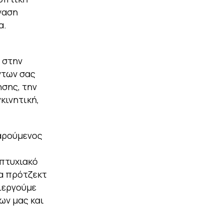
γαση
α.
 στην
ντων σας
ησης, την
κινητική,
χαρούμενος
πτυχιακό
τα πρότζεκτ
λιεργούμε
ων μας και