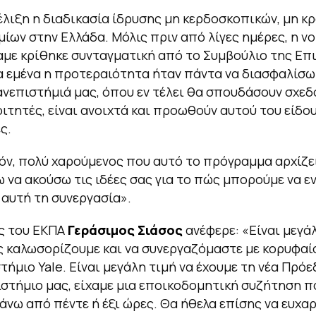
ξέλιξη η διαδικασία ίδρυσης μη κερδοσκοπικών, μη κ
ίων στην Ελλάδα. Μόλις πριν από λίγες ημέρες, η ν
με κρίθηκε συνταγματική από το Συμβούλιο της Επι
α εμένα η προτεραιότητα ήταν πάντα να διασφαλίσω
νεπιστήμιά μας, όπου εν τέλει θα σπουδάσουν σχεδό
ιτητές, είναι ανοιχτά και προωθούν αυτού του είδου
ς.
πόν, πολύ χαρούμενος που αυτό το πρόγραμμα αρχίζε
να ακούσω τις ιδέες σας για το πώς μπορούμε να ε
αυτή τη συνεργασία».
ς του ΕΚΠΑ
Γεράσιμος Σιάσος
ανέφερε: «Είναι μεγάλ
ς καλωσορίζουμε και να συνεργαζόμαστε με κορυφαίο
τήμιο Yale. Είναι μεγάλη τιμή να έχουμε τη νέα Πρόε
στήμιο μας, είχαμε μια εποικοδομητική συζήτηση π
άνω από πέντε ή έξι ώρες. Θα ήθελα επίσης να ευχα