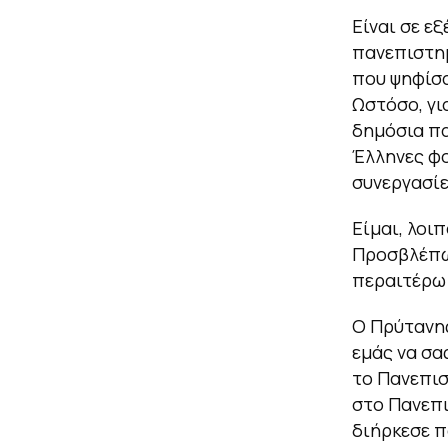
Είναι σε ε
πανεπιστημ
που ψηφίσα
Ωστόσο, γι
δημόσια πα
Έλληνες φο
συνεργασίε
Είμαι, λοι
Προσβλέπω 
περαιτέρω 
Ο Πρύτανη
εμάς να σα
το Πανεπισ
στο Πανεπι
διήρκεσε π