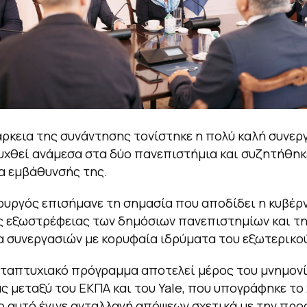
άρκεια της συνάντησης τονίστηκε η πολύ καλή συνερ
υχθεί ανάμεσα στα δύο πανεπιστήμια και συζητήθηκ
α εμβάθυνσής της.
ργός επισήμανε τη σημασία που αποδίδει η κυβέρ
 εξωστρέφειας των δημόσιων πανεπιστημίων και τ
α συνεργασιών με κορυφαία ιδρύματα του εξωτερικο
εταπτυχιακό πρόγραμμα αποτελεί μέρος του μνημον
ς μεταξύ του ΕΚΠΑ και του Yale, που υπογράφηκε το 2
ο αυτό έγινε ανταλλαγή απόψεων σχετικά με την πρ