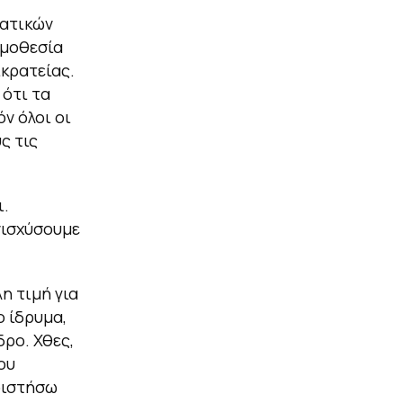
ρατικών
ομοθεσία
κρατείας.
 ότι τα
ν όλοι οι
ς τις
ι.
νισχύσουμε
η τιμή για
 ίδρυμα,
δρο. Χθες,
ου
ριστήσω