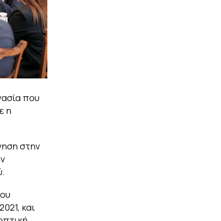
γασία που
ε η
νηση στην
ην
ύ.
ίου
021, και
οοπτική