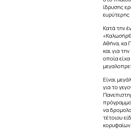
ίδρυσης ερ
ευρύτερης 
Κατά την 
«Καλωσήρθα
Αθήνα, κα 
και για τη
οποία είχα
μεγαλοπρεπ
Είναι μεγά
για το γεγο
Πανεπιστημ
πρόγραμμα 
να δρομολο
τέτοιου εί
κορυφαίων