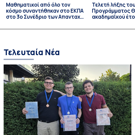
Μαθηματικοί από όλο τον
Τελετή λήξης το
κόσμο συναντήθηκαν στο ΕΚΠΑ
Προγράμματος Θ.
στο 3ο Συνέδριο των Απανταχού
ακαδημαϊκού έτο
Ελλήνων Μαθηματικών
και απονομής τω
Σπουδών στους 
και στις σπουδά
Τελευταία Νέα