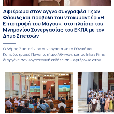
Αφιέρωμα στον Άγγλο συγγραφέα Τζων
Φάουλς και προβολή του ντοκυμαντέρ «Η
Επιστροφή του Μάγου», στο πλαίσιο του
Μνημονίου Συνεργασίας του ΕΚΠΑ με τον
Δήμο Σπετσών
Ο Δήμος Σπετσών σε συνεργασία με το Εθνικό και
Καποδιστριακό Πανεπιστήμιο Αθηνών, και τις Inkas Films,
διοργάνωσαν λογοτεχνική εκδήλωση – αφιέρωμα στον
Τζων Φάουλς, τον σημαντικότερο Βρετανό πεζογράφο του
20ού αιώνα, με την προβολή του ντοκυμαντέρ «Η
επιστροφή του Μάγου». Η εκδήλωση διοργανώθηκε στο
πλαίσιο της συνεργασίας του Δήμου Σπετσών και του
Εθνικού και Καποδιστριακού […]