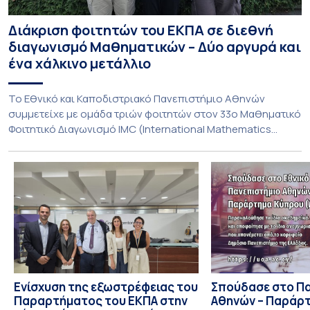
Διάκριση φοιτητών του ΕΚΠΑ σε διεθνή
διαγωνισμό Μαθηματικών – Δύο αργυρά και
ένα χάλκινο μετάλλιο
To Εθνικό και Καποδιστριακό Πανεπιστήμιο Αθηνών
συμμετείχε με ομάδα τριών φοιτητών στον 33ο Μαθηματικό
Φοιτητικό Διαγωνισμό IMC (International Mathematics
Competition), ο οποίος πραγματοποιήθηκε στις 29 και 30
Ιουλίου στο Blagoevgrad της Βουλγαρίας. Σε αυτόν
συμμετείχαν 447 φοιτητές εκπροσωπώντας 135
πανεπιστήμια από 46 χώρες. Από την Ελλάδα, συμμετείχαν
επίσης το Εθνικό Μετσόβιο Πολυτεχνείο, το Αριστοτέλειο
Πανεπιστήμιο […]
Ενίσχυση της εξωστρέφειας του
Σπούδασε στο Π
Παραρτήματος του ΕΚΠΑ στην
Αθηνών – Παράρ