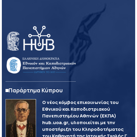
Παράρτημα Κύπρου
Ο νέος κόμβος επικοινωνίας του
Εθνικού και Καποδιστριακού
Πανεπιστημίου Αθηνών (ΕΚΠΑ)
hub.uoa.gr, υλοποιείται με την
υποστήριξη του Κληροδοτήματος
του Καθηγητή της Ιατρικής Σχολής Γ.