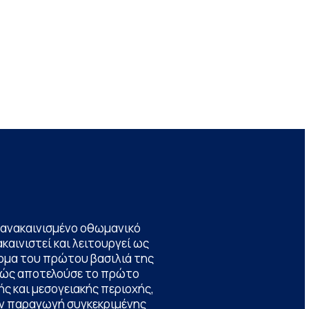
να ανακαινισμένο οθωμανικό
καινιστεί και λειτουργεί ως
ομα του πρώτου βασιλιά της
θώς αποτελούσε το πρώτο
ς και μεσογειακής περιοχής,
την παραγωγή συγκεκριμένης