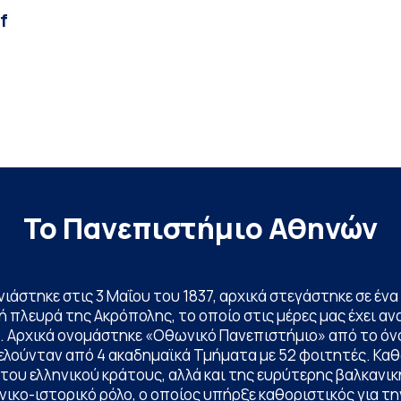
f
Το Πανεπιστήμιο Αθηνών
ινιάστηκε στις 3 Μαΐου του 1837, αρχικά στεγάστηκε σε έ
 πλευρά της Ακρόπολης, το οποίο στις μέρες μας έχει ανα
. Αρχικά ονομάστηκε «Οθωνικό Πανεπιστήμιο» από το όν
ελούνταν από 4 ακαδημαϊκά Τμήματα με 52 φοιτητές. Κα
ου ελληνικού κράτους, αλλά και της ευρύτερης βαλκανική
ικο-ιστορικό ρόλο, ο οποίος υπήρξε καθοριστικός για 