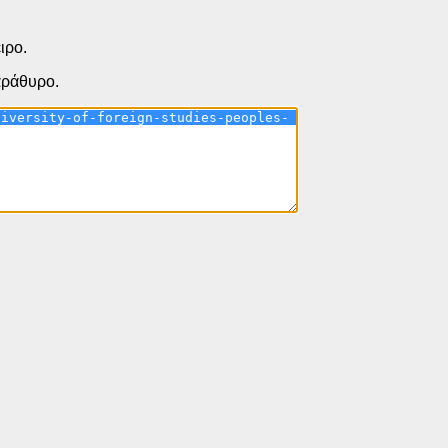
ιρο.
παράθυρο.