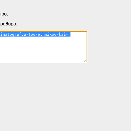
ιρο.
παράθυρο.