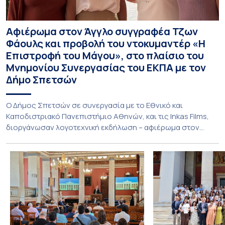
Αφιέρωμα στον Άγγλο συγγραφέα Τζων
Φάουλς και προβολή του ντοκυμαντέρ «Η
Επιστροφή του Μάγου», στο πλαίσιο του
Μνημονίου Συνεργασίας του ΕΚΠΑ με τον
Δήμο Σπετσών
Ο Δήμος Σπετσών σε συνεργασία με το Εθνικό και
Καποδιστριακό Πανεπιστήμιο Αθηνών, και τις Inkas Films,
διοργάνωσαν λογοτεχνική εκδήλωση – αφιέρωμα στον
Τζων Φάουλς, τον σημαντικότερο Βρετανό πεζογράφο του
20ού αιώνα, με την προβολή του ντοκυμαντέρ «Η
επιστροφή του Μάγου». Η εκδήλωση διοργανώθηκε στο
πλαίσιο της συνεργασίας του Δήμου Σπετσών και του
Εθνικού και Καποδιστριακού […]