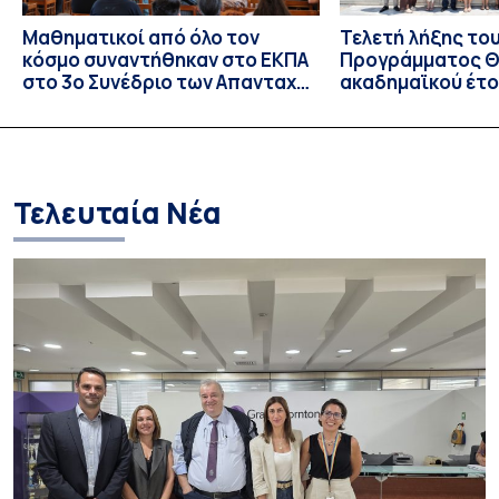
Μαθηματικοί από όλο τον
Τελετή λήξης το
κόσμο συναντήθηκαν στο ΕΚΠΑ
Προγράμματος Θ.
στο 3ο Συνέδριο των Απανταχού
ακαδημαϊκού έτο
Ελλήνων Μαθηματικών
και απονομής τω
Σπουδών στους 
και στις σπουδά
Τελευταία Νέα