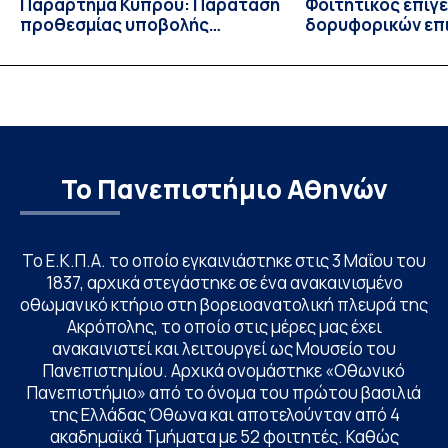
Παράρτημα Κύπρου: Παράταση
Φοιτητικός επίγ
προθεσμίας υποβολής
δορυφορικών επι
εκδήλωσης ενδιαφέροντος
λειτουργία!
υποψηφίων
Το Πανεπιστήμιο Αθηνών
Το Ε.Κ.Π.Α. το οποίο εγκαινιάστηκε στις 3 Μαΐου του
1837, αρχικά στεγάστηκε σε ένα ανακαινισμένο
οθωμανικό κτήριο στη βορειοανατολική πλευρά της
Ακρόπολης, το οποίο στις μέρες μας έχει
ανακαινιστεί και λειτουργεί ως Μουσείο του
Πανεπιστημίου. Αρχικά ονομάστηκε «Οθωνικό
Πανεπιστήμιο» από το όνομα του πρώτου βασιλιά
της Ελλάδας Όθωνα και αποτελούνταν από 4
ακαδημαϊκά Τμήματα με 52 φοιτητές. Καθώς