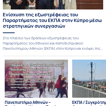
Ενίσχυση της εξωστρέφειας του
Παραρτήματος του ΕΚΠΑ στην Κύπρο μέσω
στρατηγικών συνεργασιών
Στο πλαίσιο των δράσεων εξωστρέφειας του
Παραρτήματος του Εθνικού και Καποδιστριακού
Πανεπιστημίου Αθηνών (ΕΚΠΑ) στην Κύπρο και ενόψει της
έναρξης των προπτυχιακών προγραμμάτων σπουδών του
Τμήματος Οικονομικών Επιστημών και του Τμήματος
Διοίκησης Επιχειρήσεων και Οργανισμών τον Σεπτέμβριο
του 2026, ο Κοσμήτορας της Σχολής Οικονομικών και
Πολιτικών Επιστημών, Καθηγητής Νικόλαος Ηρειώτης, και ο
Πρόεδρος του Τμήματος […]
Πανεπιστήμιο Αθηνών –
ΕΚΠΑ / Συγκρότη