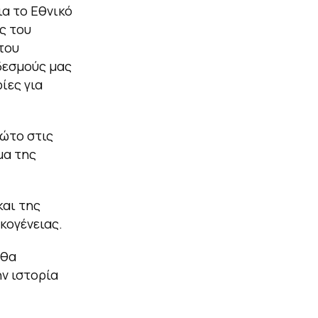
α το Εθνικό
ς του
του
δεσμούς μας
ίες για
ρώτο στις
μα της
και της
κογένειας.
 θα
ην ιστορία