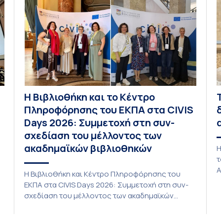
Πανεπιστημίου μας στο Παράρτημα Κύπρου για
ι
το ακαδημαϊκό έτος 2026-2027, έως τη Δευτέρα
φ
31 Αυγούστου 2026. […]
Η Βιβλιοθήκη και το Κέντρο
Πληροφόρησης του ΕΚΠΑ στα CIVIS
Days 2026: Συμμετοχή στη συν-
σχεδίαση του μέλλοντος των
ακαδημαϊκών βιβλιοθηκών
Η
τ
Α
Η Βιβλιοθήκη και Κέντρο Πληροφόρησης του
τ
ΕΚΠΑ στα CIVIS Days 2026: Συμμετοχή στη συν-
P
σχεδίαση του μέλλοντος των ακαδημαϊκών
L
βιβλιοθηκών Στην αποστολή που εκπροσώπησε
ο
το ΕΚΠΑ στη φετινή εκδήλωση «CIVIS Days», με