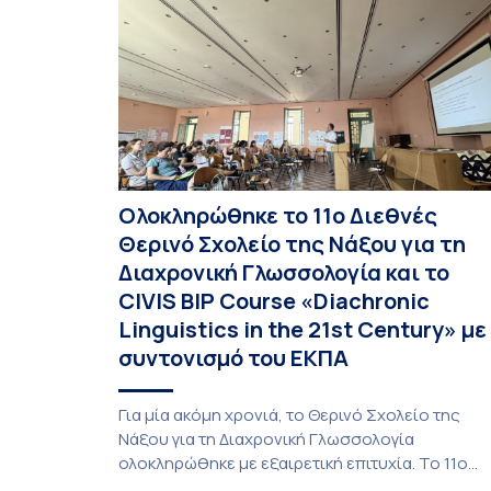
Οικονομικών και Πολιτικών Επιστημών,
Καθηγητής Νικόλαος Ηρειώτης, και ο Πρόεδρος
του Τμήματος […]
Ολοκληρώθηκε το 11ο Διεθνές
Θερινό Σχολείο της Νάξου για τη
Διαχρονική Γλωσσολογία και το
CIVIS BIP Course «Diachronic
Linguistics in the 21st Century» με
συντονισμό του ΕΚΠΑ
Για μία ακόμη χρονιά, το Θερινό Σχολείο της
Νάξου για τη Διαχρονική Γλωσσολογία
ολοκληρώθηκε με εξαιρετική επιτυχία. Το 11ο
Διεθνές Θερινό Σχολείο της Νάξου, μαζί με τη