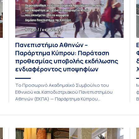
Πανεπιστήμιο Αθηνών –
Παράρτημα Κύπρου: Παράταση
προθεσμίας υποβολής εκδήλωσης
ενδιαφέροντος υποψηφίων
Το Προσωρινό Ακαδημαϊκό Συμβούλιο του
Μ
Εθνικού και Καποδιστριακού Πανεπιστημίου
φ
Αθηνών (ΕΚΠΑ) — Παράρτημα Κύπρου
Β
(Λευκωσία) στη συνεδρίαση της Πέμπτης 23
Α
Ιουλίου 2026, αποφασίζει ομόφωνα την
ο
παράταση της προθεσμίας υποβολής
λ
εκδήλωσης ενδιαφέροντος για την φοίτηση σε
λ
ς
Προγράμματα Σπουδών, Τμημάτων του
ε