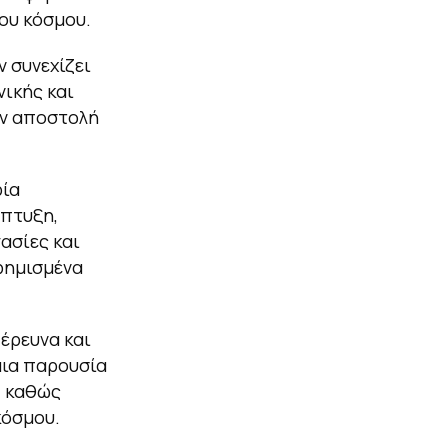
του κόσμου.
 συνεχίζει
ικής και
ην αποστολή
ρία
άπτυξη,
ασίες και
φημισμένα
 έρευνα και
μια παρουσία
, καθώς
κόσμου.