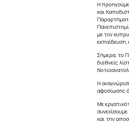
Η προηγούμε
και Καποδισ
Παραρτήματo
Πανεπιστημί
με τον κυπρι
εκπαίδευση, 
Σήμερα, το 
διεθνείς λίσ
Νοτιοανατολ
Η αναγνώριση
αφοσίωσης ό
Με εργατικότ
συνεχίσουμε 
και την απο