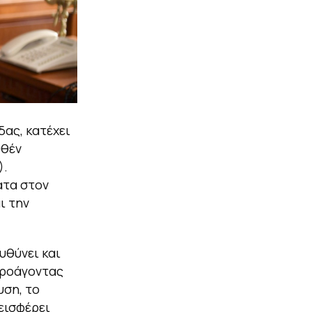
ας, κατέχει
υθέν
).
ατα στον
ι την
υθύνει και
Προάγοντας
υση, το
εισφέρει