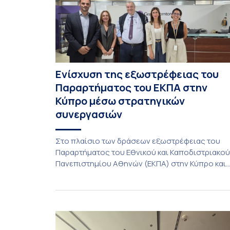
Ενίσχυση της εξωστρέφειας του
Παραρτήματος του ΕΚΠΑ στην
Κύπρο μέσω στρατηγικών
συνεργασιών
Στο πλαίσιο των δράσεων εξωστρέφειας του
Παραρτήματος του Εθνικού και Καποδιστριακού
Πανεπιστημίου Αθηνών (ΕΚΠΑ) στην Κύπρο και
ενόψει της έναρξης των προπτυχιακών
προγραμμάτων σπουδών του Τμήματος
Οικονομικών Επιστημών και του Τμήματος
Διοίκησης Επιχειρήσεων και Οργανισμών τον
Σεπτέμβριο του 2026, ο Κοσμήτορας της Σχολή