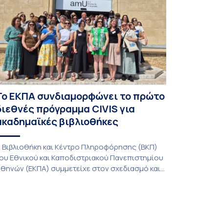
δέα προέκυψε έπειτα από την επίσκεψη
οιτητών του ΤΤΨΒ στο Open Source […]
Το ΕΚΠΑ συνδιαμορφώνει το πρώτο
διεθνές πρόγραμμα CIVIS για
ακαδημαϊκές βιβλιοθήκες
 Βιβλιοθήκη και Κέντρο Πληροφόρησης (ΒΚΠ)
ου Εθνικού και Καποδιστριακού Πανεπιστημίου
θηνών (ΕΚΠΑ) συμμετείχε στον σχεδιασμό και
ην υλοποίηση του CIVIS Blended Intensive
rogramme (BIP) με τίτλο «Transformative
ibraries and Participatory Culture” (IMOTION), το
ποίο πραγματοποιήθηκε με διαδικτυακές και