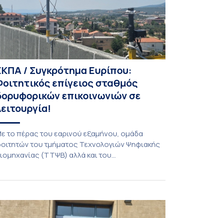
ΕΚΠΑ / Συγκρότημα Ευρίπου:
Φοιτητικός επίγειος σταθμός
δορυφορικών επικοινωνιών σε
λειτουργία!
ε το πέρας του εαρινού εξαμήνου, ομάδα
οιτητών του τμήματος Τεχνολογιών Ψηφιακής
ιομηχανίας (ΤΤΨΒ) αλλά και του
εροδιαστημικής Επιστήμης και Τεχνολογίας
λοκλήρωσε την κατασκευή επίγειου σταθμού
ήψης δορυφορικών σημάτων. Ο σταθμός
ειτουργεί πλέον στο Συγκρότημα Ευρίπου και
ντάσσεται στο παγκόσμιο δίκτυο SatNOGS. Η