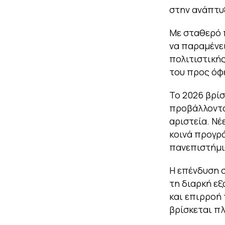
στην ανάπτυξ
Με σταθερό 
να παραμένε
πολιτιστική
του προς όφε
Το 2026 βρί
προβάλλοντα
αριστεία. Νέ
κοινά προγρ
πανεπιστήμι
Η επένδυση σ
τη διαρκή ε
και επιρροή
βρίσκεται π