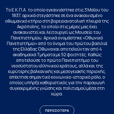
Το Ε.Κ.Π.Α. το οποίο εγκαινιάστηκε στις 3 Μαΐου του
1837, αρχικά στεγάστηκε σε ένα ανακαινισμένο
οθωμανικό κτήριο στη βορειοανατολική πλευρά της
Ακρόπολης, το οποίο στις μέρες μας έχει
ανακαινιστεί και λειτουργεί ως Μουσείο του
Πανεπιστημίου. Αρχικά ονομάστηκε «Οθωνικό
Πανεπιστήμιο» από το όνομα του πρώτου βασιλιά
της Ελλάδας Όθωνα και αποτελούνταν από 4
ακαδημαϊκά Τμήματα με 52 φοιτητές. Καθώς
αποτελούσε το πρώτο Πανεπιστήμιο του
νεοσύστατου ελληνικού κράτους, αλλά και της
ευρύτερης βαλκανικής και μεσογειακής περιοχής,
απέκτησε σημαντικό κοινωνικο-ιστορικό ρόλο, ο
οποίος υπήρξε καθοριστικός για την παραγωγή
συγκεκριμένης γνώσης και πολιτισμού μέσα στη
χώρα.
ΠΕΡΙΣΣΟΤΕΡΑ