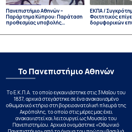
Πανεπιστήμιο Αθηνών –
ΕΚΠΑ / Συγκρότη
Παράρτημα Κύπρου: Παράταση
Φοιτητικός επίγ
προθεσμίας υποβολής
δορυφορικών επι
εκδήλωσης ενδιαφέροντος
λειτουργία!
υποψηφίων
Το Πανεπιστήμιο Αθηνών
Το Ε.Κ.Π.Α. το οποίο εγκαινιάστηκε στις 3 Μαΐου του
1837, αρχικά στεγάστηκε σε ένα ανακαινισμένο
οθωμανικό κτήριο στη βορειοανατολική πλευρά της
Ακρόπολης, το οποίο στις μέρες μας έχει
ανακαινιστεί και λειτουργεί ως Μουσείο του
Πανεπιστημίου. Αρχικά ονομάστηκε «Οθωνικό
Πανεπιστήμιο» από το όνομα του πρώτου βασιλιά