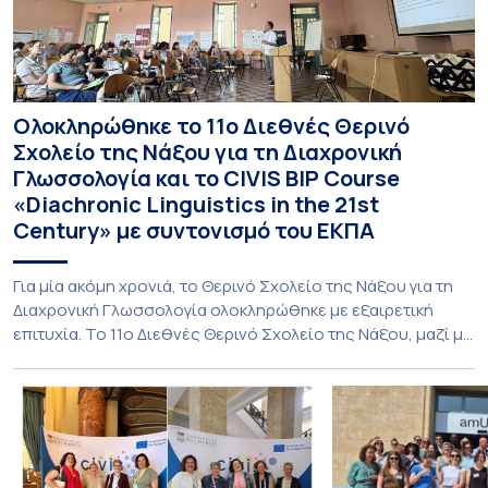
Ολοκληρώθηκε το 11ο Διεθνές Θερινό
Σχολείο της Νάξου για τη Διαχρονική
Γλωσσολογία και το CIVIS BIP Course
«Diachronic Linguistics in the 21st
Century» με συντονισμό του ΕΚΠΑ
Για μία ακόμη χρονιά, το Θερινό Σχολείο της Νάξου για τη
Διαχρονική Γλωσσολογία ολοκληρώθηκε με εξαιρετική
επιτυχία. Το 11ο Διεθνές Θερινό Σχολείο της Νάξου, μαζί με
τη διά ζώσης φάση του CIVIS BIP Course «Diachronic
Linguistics in the 21st Century», διεξήχθη από τις 19 έως τις
25 Ιουλίου 2026 στο ιστορικό κτίριο της πρώην σχολής […]