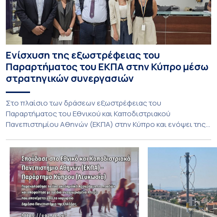
Ενίσχυση της εξωστρέφειας του
Παραρτήματος του ΕΚΠΑ στην Κύπρο μέσω
στρατηγικών συνεργασιών
Στο πλαίσιο των δράσεων εξωστρέφειας του
Παραρτήματος του Εθνικού και Καποδιστριακού
Πανεπιστημίου Αθηνών (ΕΚΠΑ) στην Κύπρο και ενόψει της
έναρξης των προπτυχιακών προγραμμάτων σπουδών του
Τμήματος Οικονομικών Επιστημών και του Τμήματος
Διοίκησης Επιχειρήσεων και Οργανισμών τον Σεπτέμβριο
του 2026, ο Κοσμήτορας της Σχολής Οικονομικών και
Πολιτικών Επιστημών, Καθηγητής Νικόλαος Ηρειώτης, και ο
Πρόεδρος του Τμήματος […]