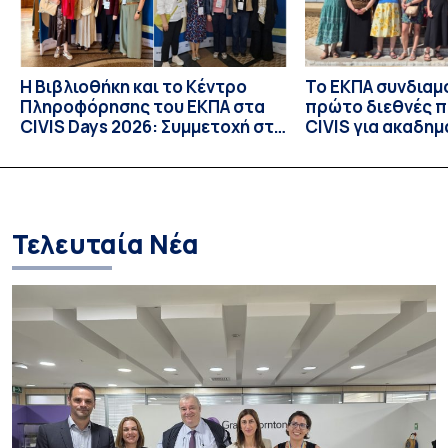
Η Βιβλιοθήκη και το Κέντρο
Το ΕΚΠΑ συνδιαμ
Πληροφόρησης του ΕΚΠΑ στα
πρώτο διεθνές 
CIVIS Days 2026: Συμμετοχή στη
CIVIS για ακαδημ
συν-σχεδίαση του μέλλοντος
βιβλιοθήκες
των ακαδημαϊκών βιβλιοθηκών
Τελευταία Νέα