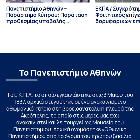
Πανεπιστήμιο Αθηνών –
ΕΚΠΑ / Συγκρότη
Παράρτημα Κύπρου: Παράταση
Φοιτητικός επίγ
προθεσμίας υποβολής
δορυφορικών επι
εκδήλωσης ενδιαφέροντος
λειτουργία!
υποψηφίων
Το Πανεπιστήμιο Αθηνών
Το Ε.Κ.Π.Α. το οποίο εγκαινιάστηκε στις 3 Μαΐου του
1837, αρχικά στεγάστηκε σε ένα ανακαινισμένο
οθωμανικό κτήριο στη βορειοανατολική πλευρά της
Ακρόπολης, το οποίο στις μέρες μας έχει
ανακαινιστεί και λειτουργεί ως Μουσείο του
Πανεπιστημίου. Αρχικά ονομάστηκε «Οθωνικό
Πανεπιστήμιο» από το όνομα του πρώτου βασιλιά