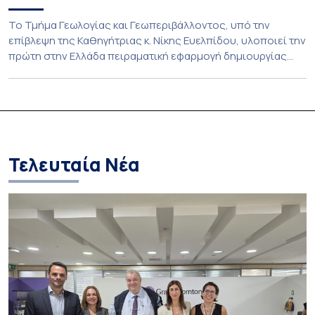
Το Τμήμα Γεωλογίας και Γεωπεριβάλλοντος, υπό την
επίβλεψη της Καθηγήτριας κ. Νίκης Ευελπίδου, υλοποιεί την
πρώτη στην Ελλάδα πειραματική εφαρμογή δημιουργίας
τεχνητών αμμοθινών με στόχο την προστασία των ακτών
από τη διάβρωση. Η καινοτόμος αυτή παρέμβαση
στηρίζεται στη λειτουργία της ίδιας της φύσης,
ακολουθώντας και ενισχύοντας τις φυσικές διεργασίες
που διαμορφώνουν το παράκτιο περιβάλλον. Αξιοποιεί […]
Τελευταία Νέα