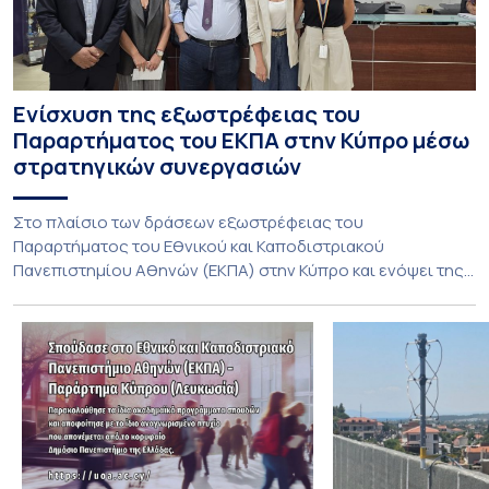
Ενίσχυση της εξωστρέφειας του
Παραρτήματος του ΕΚΠΑ στην Κύπρο μέσω
στρατηγικών συνεργασιών
Στο πλαίσιο των δράσεων εξωστρέφειας του
Παραρτήματος του Εθνικού και Καποδιστριακού
Πανεπιστημίου Αθηνών (ΕΚΠΑ) στην Κύπρο και ενόψει της
έναρξης των προπτυχιακών προγραμμάτων σπουδών του
Τμήματος Οικονομικών Επιστημών και του Τμήματος
Διοίκησης Επιχειρήσεων και Οργανισμών τον Σεπτέμβριο
του 2026, ο Κοσμήτορας της Σχολής Οικονομικών και
Πολιτικών Επιστημών, Καθηγητής Νικόλαος Ηρειώτης, και ο
Πρόεδρος του Τμήματος […]