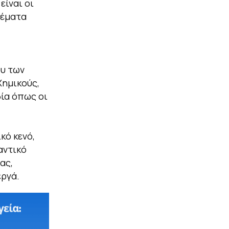
είναι οι
θέματα
ου των
Χημικούς,
δία όπως οι
κό κενό,
αντικό
ας,
εργά.