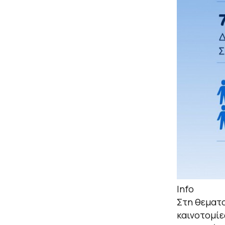
Info
Στη θεματο
καινοτομίε