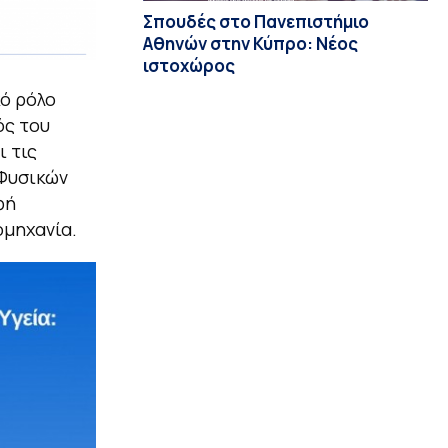
Σπουδές στο Πανεπιστήμιο
Αθηνών στην Κύπρο: Νέος
ιστοχώρος
κό ρόλο
ός του
ι τις
 Φυσικών
φή
ομηχανία.