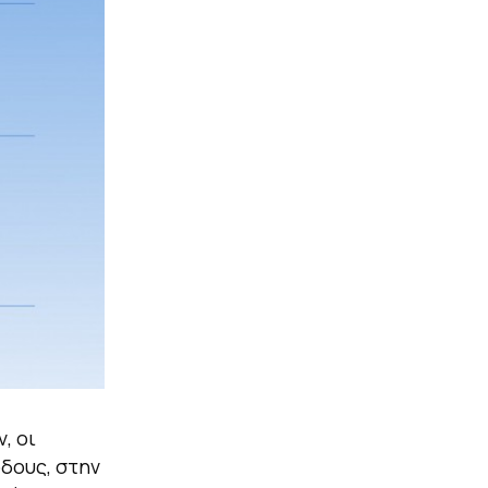
, οι
όδους, στην