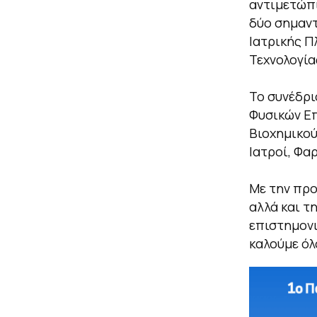
αντιμετώπι
δύο σημαντ
Ιατρικής Π
Τεχνολογία
Το συνέδρι
Φυσικών Επ
Βιοχημικού
Ιατροί, Φα
Με την προ
αλλά και τ
επιστημονι
καλούμε όλ