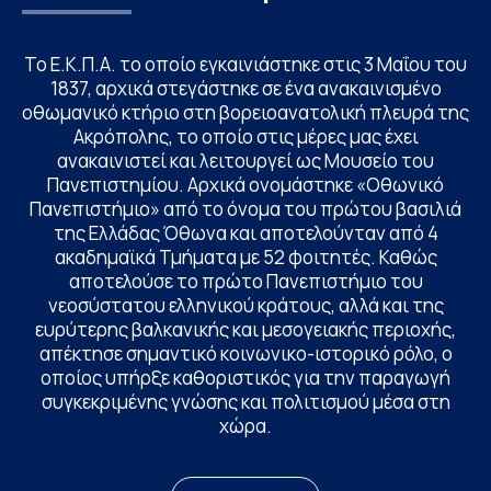
Το Ε.Κ.Π.Α. το οποίο εγκαινιάστηκε στις 3 Μαΐου του
1837, αρχικά στεγάστηκε σε ένα ανακαινισμένο
οθωμανικό κτήριο στη βορειοανατολική πλευρά της
Ακρόπολης, το οποίο στις μέρες μας έχει
ανακαινιστεί και λειτουργεί ως Μουσείο του
Πανεπιστημίου. Αρχικά ονομάστηκε «Οθωνικό
Πανεπιστήμιο» από το όνομα του πρώτου βασιλιά
της Ελλάδας Όθωνα και αποτελούνταν από 4
ακαδημαϊκά Τμήματα με 52 φοιτητές. Καθώς
αποτελούσε το πρώτο Πανεπιστήμιο του
νεοσύστατου ελληνικού κράτους, αλλά και της
ευρύτερης βαλκανικής και μεσογειακής περιοχής,
απέκτησε σημαντικό κοινωνικο-ιστορικό ρόλο, ο
οποίος υπήρξε καθοριστικός για την παραγωγή
συγκεκριμένης γνώσης και πολιτισμού μέσα στη
χώρα.