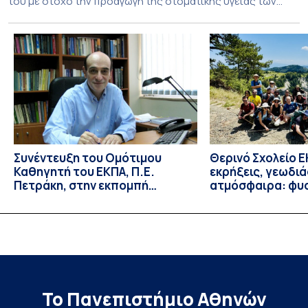
του με στόχο την προαγωγή της στοματικής υγείας των
ευάλωτων ηλικιωμένων συμπολιτών μας. Το πρόγραμμα της
υποχρεωτικής «κοινωφελούς μάθησης» στο μάθημα της
Γηροδοντιατρικής 10ου εξαμήνου, περιλάμβανε
εκπαιδευτικές δραστηριότητες στο Γηροκομείο-
Πτωχοκομείο Αθηνών, στο Οδοντιατρικό Τμήμα/Μονάδα
ΑΜΕΑ Ενηλίκων Ασκληπιείου Βούλας, στο Κέντρο
Γηριατρικής […]
Συνέντευξη του Ομότιμου
Θερινό Σχολείο Ε
Καθηγητή του ΕΚΠΑ, Π.Ε.
εκρήξεις, γεωδι
Πετράκη, στην εκπομπή
ατμόσφαιρα: φυ
“Update” στην ΕΡΤ
ιδιότητες, σύζευ
βιολογικές επιδ
Το Πανεπιστήμιο Αθηνών