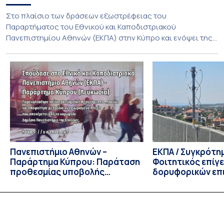
Στο πλαίσιο των δράσεων εξωστρέφειας του
Παραρτήματος του Εθνικού και Καποδιστριακού
Πανεπιστημίου Αθηνών (ΕΚΠΑ) στην Κύπρο και ενόψει της
έναρξης των προπτυχιακών προγραμμάτων σπουδών του
Τμήματος Οικονομικών Επιστημών και του Τμήματος
Διοίκησης Επιχειρήσεων και Οργανισμών τον Σεπτέμβριο
του 2026, ο Κοσμήτορας της Σχολής Οικονομικών και
Πολιτικών Επιστημών, Καθηγητής Νικόλαος Ηρειώτης, και ο
Πρόεδρος του Τμήματος […]
Πανεπιστήμιο Αθηνών –
ΕΚΠΑ / Συγκρότη
Παράρτημα Κύπρου: Παράταση
Φοιτητικός επίγ
προθεσμίας υποβολής
δορυφορικών επι
εκδήλωσης ενδιαφέροντος
λειτουργία!
υποψηφίων