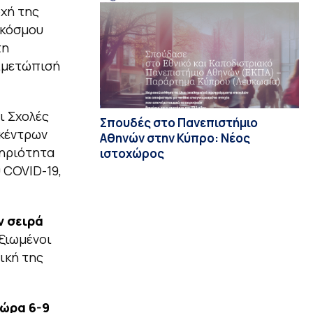
χή της
 κόσμου
τη
τιμετώπισή
ι Σχολές
Σπουδές στο Πανεπιστήμιο
 κέντρων
Αθηνών στην Κύπρο: Νέος
τηριότητα
ιστοχώρος
 COVID-19,
ν σειρά
ξιωμένοι
ική της
ώρα 6-9