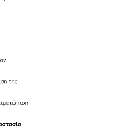
ταν
ιση της
ντιμετώπιση
αστασία