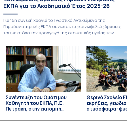
ΕΚΠΑ για το Ακαδημαϊκό Έτος 2025-26
Για 15η συνεχή χρονιά το Γνωστικό Αντικείμενο της
Γηροδοντιατρικής ΕΚΠΑ συνέχισε τις κοινωφελείς δράσεις
του με στόχο την προαγωγή της στοματικής υγείας των
ευάλωτων ηλικιωμένων συμπολιτών μας. Το πρόγραμμα της
υποχρεωτικής «κοινωφελούς μάθησης» στο μάθημα της
Γηροδοντιατρικής 10ου εξαμήνου, περιλάμβανε
εκπαιδευτικές δραστηριότητες στο Γηροκομείο-
Πτωχοκομείο Αθηνών, στο Οδοντιατρικό Τμήμα/Μονάδα
ΑΜΕΑ Ενηλίκων Ασκληπιείου Βούλας, στο Κέντρο
Γηριατρικής […]
Συνέντευξη του Ομότιμου
Θερινό Σχολείο Ε
Καθηγητή του ΕΚΠΑ, Π.Ε.
εκρήξεις, γεωδι
Πετράκη, στην εκπομπή
ατμόσφαιρα: φυ
“Update” στην ΕΡΤ
ιδιότητες, σύζευ
βιολογικές επιδ