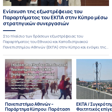
Ενίσχυση της εξωστρέφειας του
Παραρτήματος του ΕΚΠΑ στην Κύπρο μέσω
στρατηγικών συνεργασιών
Στο πλαίσιο των δράσεων εξωστρέφειας του
Παραρτήματος του Εθνικού και Καποδιστριακού
Πανεπιστημίου Αθηνών (ΕΚΠΑ) στην Κύπρο και ενόψει της
έναρξης των προπτυχιακών προγραμμάτων σπουδών του
Τμήματος Οικονομικών Επιστημών και του Τμήματος
Διοίκησης Επιχειρήσεων και Οργανισμών τον Σεπτέμβριο
του 2026, ο Κοσμήτορας της Σχολής Οικονομικών και
Πολιτικών Επιστημών, Καθηγητής Νικόλαος Ηρειώτης, και ο
Πρόεδρος του Τμήματος […]
Πανεπιστήμιο Αθηνών –
ΕΚΠΑ / Συγκρότη
Παράρτημα Κύπρου: Παράταση
Φοιτητικός επίγ