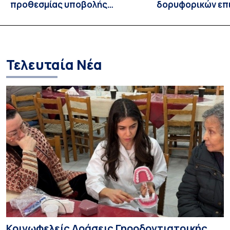
προθεσμίας υποβολής
δορυφορικών επι
εκδήλωσης ενδιαφέροντος
λειτουργία!
υποψηφίων
Τελευταία Νέα
Κοινωφελείς Δράσεις Γηροδοντιατρικής