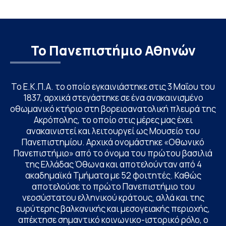
Το Πανεπιστήμιο Αθηνών
Το Ε.Κ.Π.Α. το οποίο εγκαινιάστηκε στις 3 Μαΐου του
1837, αρχικά στεγάστηκε σε ένα ανακαινισμένο
οθωμανικό κτήριο στη βορειοανατολική πλευρά της
Ακρόπολης, το οποίο στις μέρες μας έχει
ανακαινιστεί και λειτουργεί ως Μουσείο του
Πανεπιστημίου. Αρχικά ονομάστηκε «Οθωνικό
Πανεπιστήμιο» από το όνομα του πρώτου βασιλιά
της Ελλάδας Όθωνα και αποτελούνταν από 4
ακαδημαϊκά Τμήματα με 52 φοιτητές. Καθώς
αποτελούσε το πρώτο Πανεπιστήμιο του
νεοσύστατου ελληνικού κράτους, αλλά και της
ευρύτερης βαλκανικής και μεσογειακής περιοχής,
απέκτησε σημαντικό κοινωνικο-ιστορικό ρόλο, ο