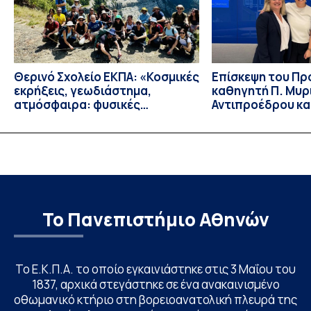
Θερινό Σχολείο ΕΚΠΑ: «Κοσμικές
Eπίσκεψη του Π
εκρήξεις, γεωδιάστημα,
καθηγητή Π. Μυρ
ατμόσφαιρα: φυσικές
Αντιπροέδρου κα
ιδιότητες, σύζευξη και
Καϊτελίδου του 
βιολογικές επιδράσεις»
Νοσηλευτικής το
Johns Hopkins Un
Columbia Univers
Το Πανεπιστήμιο Αθηνών
Το Ε.Κ.Π.Α. το οποίο εγκαινιάστηκε στις 3 Μαΐου του
1837, αρχικά στεγάστηκε σε ένα ανακαινισμένο
οθωμανικό κτήριο στη βορειοανατολική πλευρά της