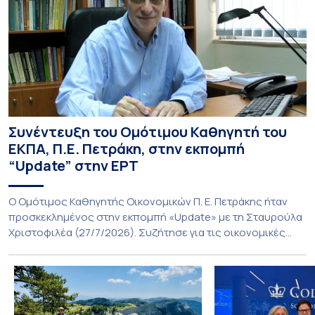
Συνέντευξη του Ομότιμου Καθηγητή του
ΕΚΠΑ, Π.Ε. Πετράκη, στην εκπομπή
“Update” στην ΕΡΤ
O Ομότιμος Καθηγητής Οικονομικών Π. Ε. Πετράκης ήταν
προσκεκλημένος στην εκπομπή «Update» με τη Σταυρούλα
Χριστοφιλέα (27/7/2026). Συζήτησε για τις οικονομικές
συνέπειες στην ενέργεια για την Ελλάδα και, γενικότερα, την
Ευρώπη από τις εξελίξεις στον πόλεμο ΗΠΑ – Ιράν, καθώς
και για τη διακύμανση των τιμών στα καύσιμα. Για να δείτε τη
συνέντευξη, πατήστε εδώ.