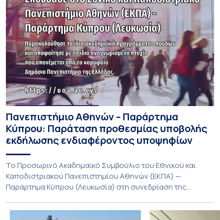
Πανεπιστήμιο Αθηνών – Παράρτημα
Κύπρου: Παράταση προθεσμίας υποβολής
εκδήλωσης ενδιαφέροντος υποψηφίων
Το Προσωρινό Ακαδημαϊκό Συμβούλιο του Εθνικού και
Καποδιστριακού Πανεπιστημίου Αθηνών (ΕΚΠΑ) —
Παράρτημα Κύπρου (Λευκωσία) στη συνεδρίαση της
Πέμπτης 23 Ιουλίου 2026, αποφασίζει ομόφωνα την
παράταση της προθεσμίας υποβολής εκδήλωσης
ενδιαφέροντος για την φοίτηση σε Προγράμματα Σπουδών,