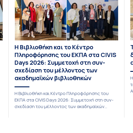
31 Αυγούστου 2026. […]
Η Βιβλιοθήκη και το Κέντρο
Πληροφόρησης του ΕΚΠΑ στα CIVIS
Days 2026: Συμμετοχή στη συν-
σχεδίαση του μέλλοντος των
ακαδημαϊκών βιβλιοθηκών
Η
τ
Α
Η Βιβλιοθήκη και Κέντρο Πληροφόρησης του
τ
ΕΚΠΑ στα CIVIS Days 2026: Συμμετοχή στη συν-
P
σχεδίαση του μέλλοντος των ακαδημαϊκών
L
βιβλιοθηκών Στην αποστολή που εκπροσώπησε
ο
το ΕΚΠΑ στη φετινή εκδήλωση «CIVIS Days», με
δ
επικεφαλής την Αντιπρύτανι Ακαδημαϊκών,
ic
Ι
Διεθνών Σχέσεων και Εξωστρέφειας, Καθηγήτρια