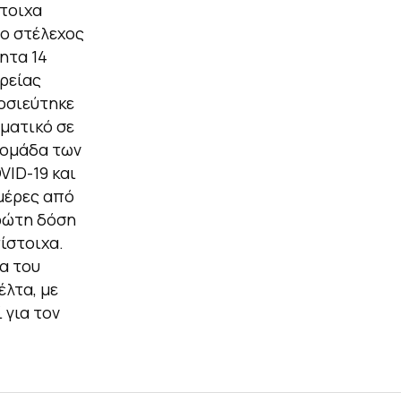
στοιχα
το στέλεχος
ητα 14
ιρείας
μοσιεύτηκε
ματικό σε
ν ομάδα των
VID-19 και
μέρες από
πρώτη δόση
ίστοιχα.
α του
έλτα, με
 για τον