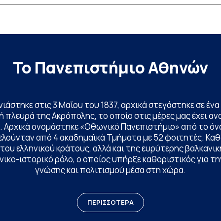
ς
α
κ. Σοφία Παπαϊωάννου, συμμετείχε ενεργά και η
Βιβλιοθήκη και Κέντρο Πληροφόρησης (ΒΚΠ) του
Ιδρύματος. Οι […]
Το Πανεπιστήμιο Αθηνών
ινιάστηκε στις 3 Μαΐου του 1837, αρχικά στεγάστηκε σε έ
 πλευρά της Ακρόπολης, το οποίο στις μέρες μας έχει ανα
. Αρχικά ονομάστηκε «Οθωνικό Πανεπιστήμιο» από το όν
ελούνταν από 4 ακαδημαϊκά Τμήματα με 52 φοιτητές. Κα
ου ελληνικού κράτους, αλλά και της ευρύτερης βαλκανική
ικο-ιστορικό ρόλο, ο οποίος υπήρξε καθοριστικός για 
γνώσης και πολιτισμού μέσα στη χώρα.
ΠΕΡΙΣΣΟΤΕΡΑ