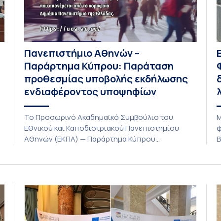
Πανεπιστήμιο Αθηνών –
Παράρτημα Κύπρου: Παράταση
προθεσμίας υποβολής εκδήλωσης
ενδιαφέροντος υποψηφίων
Το Προσωρινό Ακαδημαϊκό Συμβούλιο του
Μ
Εθνικού και Καποδιστριακού Πανεπιστημίου
φ
Αθηνών (ΕΚΠΑ) — Παράρτημα Κύπρου
Β
(Λευκωσία) στη συνεδρίαση της Πέμπτης 23
Α
Ιουλίου 2026, αποφασίζει ομόφωνα την
ο
παράταση της προθεσμίας υποβολής
λ
εκδήλωσης ενδιαφέροντος για την φοίτηση σε
λ
ς
Προγράμματα Σπουδών, Τμημάτων του
ε
Πανεπιστημίου μας στο Παράρτημα Κύπρου για
ι
το ακαδημαϊκό έτος 2026-2027, έως τη Δευτέρα
φ