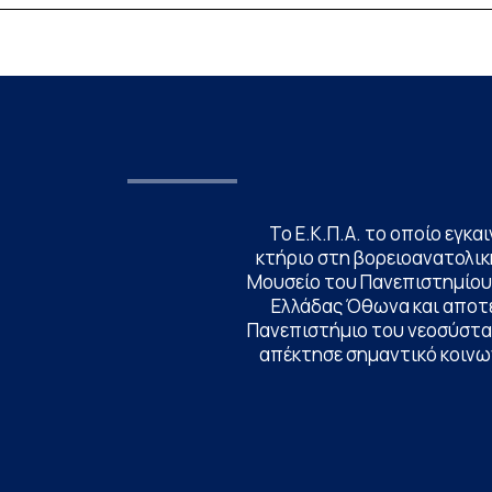
Linguistics in the 21st Century», διεξήχθη από τι
19 έως τις 25 Ιουλίου 2026 στο ιστορικό κτίριο
της πρώην σχολής […]
Το Ε.Κ.Π.Α. το οποίο εγκα
κτήριο στη βορειοανατολική
Μουσείο του Πανεπιστημίου
Ελλάδας Όθωνα και αποτ
Πανεπιστήμιο του νεοσύστατ
απέκτησε σημαντικό κοινων