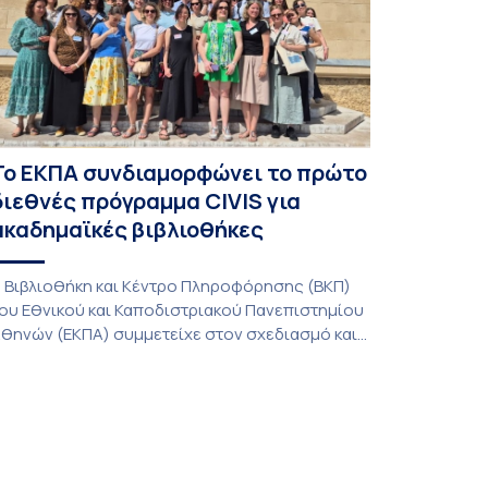
Το ΕΚΠΑ συνδιαμορφώνει το πρώτο
διεθνές πρόγραμμα CIVIS για
ακαδημαϊκές βιβλιοθήκες
 Βιβλιοθήκη και Κέντρο Πληροφόρησης (ΒΚΠ)
ου Εθνικού και Καποδιστριακού Πανεπιστημίου
θηνών (ΕΚΠΑ) συμμετείχε στον σχεδιασμό και
ην υλοποίηση του CIVIS Blended Intensive
rogramme (BIP) με τίτλο «Transformative
ibraries and Participatory Culture” (IMOTION), το
ποίο πραγματοποιήθηκε με διαδικτυακές και
ια ζώσης εκπαιδευτικές δράσεις από τις 3
ουνίου έως τις 10 Ιουλίου 2026. Το πρόγραμμα