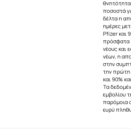
θνητότητα 
ποσοστά γι
δέλτα η απ
ημέρες μετ
Pfizer και
πρόσφατα τ
νέους και 
νέων, η απ
στην συμπτ
την πρώτη 
και 90% κα
Τα δεδομέν
εμβολίου τη
παρόμοια α
ευρύ πληθ