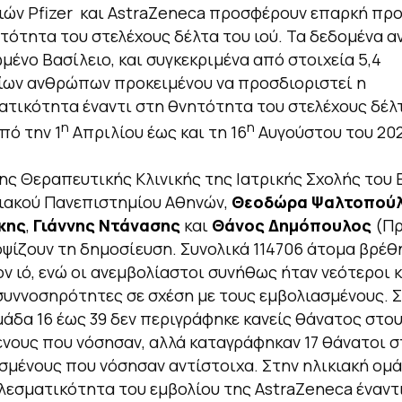
ιών Pfizer και AstraZeneca προσφέρουν επαρκή πρ
τότητα του στελέχους δέλτα του ιού. Τα δεδομένα 
μένο Βασίλειο, και συγκεκριμένα από στοιχεία 5,4
ίων ανθρώπων προκειμένου να προσδιοριστεί η
τικότητα έναντι στη θνητότητα του στελέχους δέλ
η
η
πό την 1
Απριλίου έως και τη 16
Αυγούστου του 202
της Θεραπευτικής Κλινικής της Ιατρικής Σχολής του 
ιακού Πανεπιστημίου Αθηνών,
Θεοδώρα Ψαλτοπού
κης
,
Γιάννης Ντάνασης
και
Θάνος Δημόπουλος
(Πρ
ψίζουν τη δημοσίευση. Συνολικά 114706 άτομα βρέθ
ον ιό, ενώ οι ανεμβολίαστοι συνήθως ήταν νεότεροι κ
συννοσηρότητες σε σχέση με τους εμβολιασμένους. 
μάδα 16 έως 39 δεν περιγράφηκε κανείς θάνατος στου
νους που νόσησαν, αλλά καταγράφηκαν 17 θάνατοι σ
σμένους που νόσησαν αντίστοιχα. Στην ηλικιακή ομ
λεσματικότητα του εμβολίου της AstraZeneca έναντ