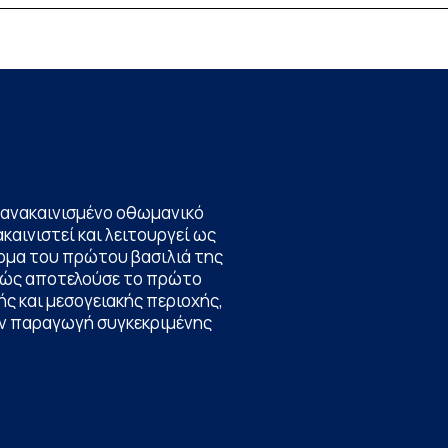
ποτελεί […]
να ανακαινισμένο οθωμανικό
καινιστεί και λειτουργεί ως
ομα του πρώτου βασιλιά της
θώς αποτελούσε το πρώτο
ς και μεσογειακής περιοχής,
την παραγωγή συγκεκριμένης