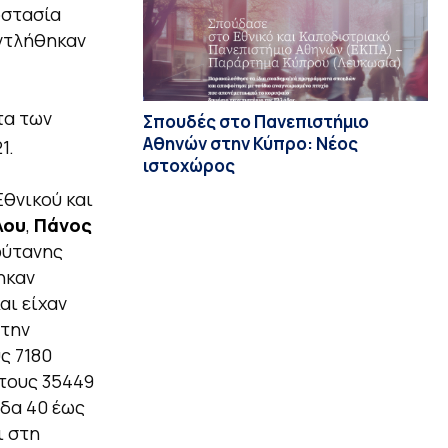
οστασία
αντλήθηκαν
τα των
Σπουδές στο Πανεπιστήμιο
Αθηνών στην Κύπρο: Νέος
1.
ιστοχώρος
Εθνικού και
λου
,
Πάνος
ύτανης
ηκαν
αι είχαν
Στην
ς 7180
τους 35449
άδα 40 έως
ι στη