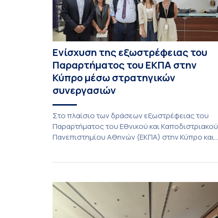
Ενίσχυση της εξωστρέφειας του
Παραρτήματος του ΕΚΠΑ στην
Κύπρο μέσω στρατηγικών
συνεργασιών
Στο πλαίσιο των δράσεων εξωστρέφειας του
Παραρτήματος του Εθνικού και Καποδιστριακού
Πανεπιστημίου Αθηνών (ΕΚΠΑ) στην Κύπρο και
ενόψει της έναρξης των προπτυχιακών
προγραμμάτων σπουδών του Τμήματος
Οικονομικών Επιστημών και του Τμήματος
Διοίκησης Επιχειρήσεων και Οργανισμών τον
Σεπτέμβριο του 2026, ο Κοσμήτορας της Σχολή
Οικονομικών και Πολιτικών Επιστημών,
Καθηγητής Νικόλαος Ηρειώτης, και ο Πρόεδρος