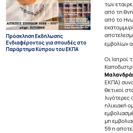
των εταιρε
από τη θνη
από το Ηνω
εκατομμυρ
αποτελεσμα
Πρόσκληση Εκδήλωσης
Ενδιαφέροντος για σπουδές στο
εμβολίων α
Παράρτημα Κύπρου του ΕΚΠΑ
Οι Ιατροί 
Καποδιστρ
Μαλανδρά
ΕΚΠΑ) συνο
θετικοί στ
λιγότερες 
ηλικιακή ο
εμβολιασμέ
μη εμβολια
59 η αποτε