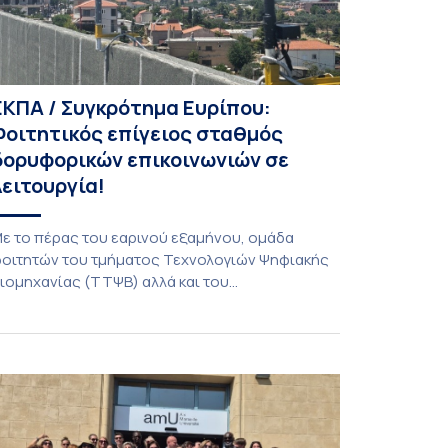
ΕΚΠΑ / Συγκρότημα Ευρίπου:
Φοιτητικός επίγειος σταθμός
δορυφορικών επικοινωνιών σε
λειτουργία!
ε το πέρας του εαρινού εξαμήνου, ομάδα
οιτητών του τμήματος Τεχνολογιών Ψηφιακής
ιομηχανίας (ΤΤΨΒ) αλλά και του
εροδιαστημικής Επιστήμης και Τεχνολογίας
λοκλήρωσε την κατασκευή επίγειου σταθμού
ήψης δορυφορικών σημάτων. Ο σταθμός
ειτουργεί πλέον στο Συγκρότημα Ευρίπου και
ντάσσεται στο παγκόσμιο δίκτυο SatNOGS. Η
δέα προέκυψε έπειτα από την επίσκεψη
οιτητών του ΤΤΨΒ στο Open Source […]