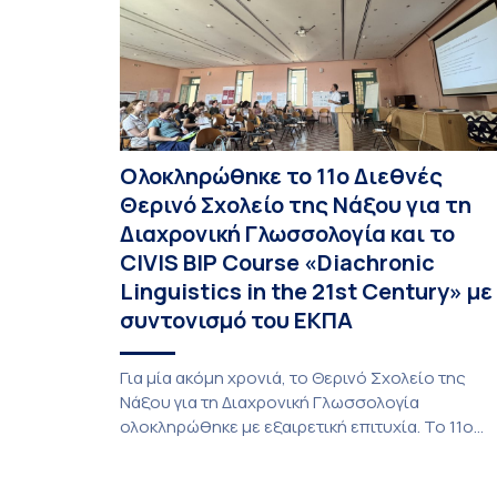
του Τμήματος […]
Ολοκληρώθηκε το 11ο Διεθνές
Θερινό Σχολείο της Νάξου για τη
Διαχρονική Γλωσσολογία και το
CIVIS BIP Course «Diachronic
Linguistics in the 21st Century» με
συντονισμό του ΕΚΠΑ
Για μία ακόμη χρονιά, το Θερινό Σχολείο της
Νάξου για τη Διαχρονική Γλωσσολογία
ολοκληρώθηκε με εξαιρετική επιτυχία. Το 11ο
Διεθνές Θερινό Σχολείο της Νάξου, μαζί με τη
διά ζώσης φάση του CIVIS BIP Course «Diachron