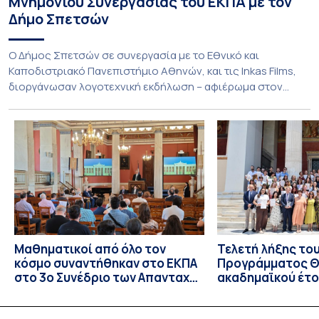
Μνημονίου Συνεργασίας του ΕΚΠΑ με τον
Δήμο Σπετσών
Ο Δήμος Σπετσών σε συνεργασία με το Εθνικό και
Καποδιστριακό Πανεπιστήμιο Αθηνών, και τις Inkas Films,
διοργάνωσαν λογοτεχνική εκδήλωση – αφιέρωμα στον
Τζων Φάουλς, τον σημαντικότερο Βρετανό πεζογράφο του
20ού αιώνα, με την προβολή του ντοκυμαντέρ «Η
επιστροφή του Μάγου». Η εκδήλωση διοργανώθηκε στο
πλαίσιο της συνεργασίας του Δήμου Σπετσών και του
Εθνικού και Καποδιστριακού […]
Μαθηματικοί από όλο τον
Τελετή λήξης το
κόσμο συναντήθηκαν στο ΕΚΠΑ
Προγράμματος Θ.
στο 3ο Συνέδριο των Απανταχού
ακαδημαϊκού έτο
Ελλήνων Μαθηματικών
και απονομής τω
Σπουδών στους 