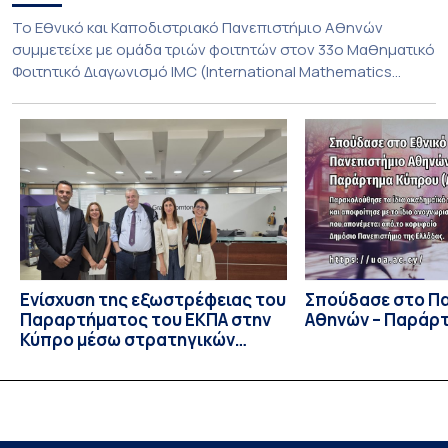
To Εθνικό και Καποδιστριακό Πανεπιστήμιο Αθηνών
συμμετείχε με ομάδα τριών φοιτητών στον 33ο Μαθηματικό
Φοιτητικό Διαγωνισμό IMC (International Mathematics
Competition), ο οποίος πραγματοποιήθηκε στις 29 και 30
Ιουλίου στο Blagoevgrad της Βουλγαρίας. Σε αυτόν
συμμετείχαν 447 φοιτητές εκπροσωπώντας 135
πανεπιστήμια από 46 χώρες. Από την Ελλάδα, συμμετείχαν
επίσης το Εθνικό Μετσόβιο Πολυτεχνείο, το Αριστοτέλειο
Πανεπιστήμιο […]
Ενίσχυση της εξωστρέφειας του
Σπούδασε στο Π
Παραρτήματος του ΕΚΠΑ στην
Αθηνών – Παράρ
Κύπρο μέσω στρατηγικών
συνεργασιών