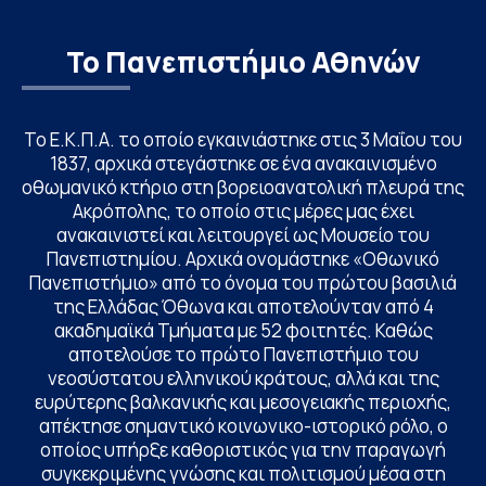
Το Πανεπιστήμιο Αθηνών
Το Ε.Κ.Π.Α. το οποίο εγκαινιάστηκε στις 3 Μαΐου του
1837, αρχικά στεγάστηκε σε ένα ανακαινισμένο
οθωμανικό κτήριο στη βορειοανατολική πλευρά της
Ακρόπολης, το οποίο στις μέρες μας έχει
ανακαινιστεί και λειτουργεί ως Μουσείο του
Πανεπιστημίου. Αρχικά ονομάστηκε «Οθωνικό
Πανεπιστήμιο» από το όνομα του πρώτου βασιλιά
της Ελλάδας Όθωνα και αποτελούνταν από 4
ακαδημαϊκά Τμήματα με 52 φοιτητές. Καθώς
αποτελούσε το πρώτο Πανεπιστήμιο του
νεοσύστατου ελληνικού κράτους, αλλά και της
ευρύτερης βαλκανικής και μεσογειακής περιοχής,
απέκτησε σημαντικό κοινωνικο-ιστορικό ρόλο, ο
οποίος υπήρξε καθοριστικός για την παραγωγή
συγκεκριμένης γνώσης και πολιτισμού μέσα στη