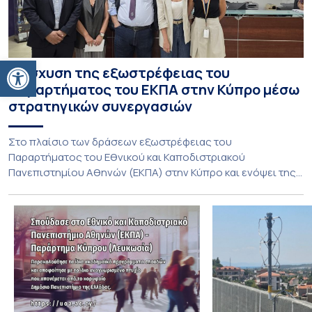
Ανοίξτε τη γραμμή εργαλείων
Ενίσχυση της εξωστρέφειας του
Παραρτήματος του ΕΚΠΑ στην Κύπρο μέσω
στρατηγικών συνεργασιών
Στο πλαίσιο των δράσεων εξωστρέφειας του
Παραρτήματος του Εθνικού και Καποδιστριακού
Πανεπιστημίου Αθηνών (ΕΚΠΑ) στην Κύπρο και ενόψει της
έναρξης των προπτυχιακών προγραμμάτων σπουδών του
Τμήματος Οικονομικών Επιστημών και του Τμήματος
Διοίκησης Επιχειρήσεων και Οργανισμών τον Σεπτέμβριο
του 2026, ο Κοσμήτορας της Σχολής Οικονομικών και
Πολιτικών Επιστημών, Καθηγητής Νικόλαος Ηρειώτης, και ο
Πρόεδρος του Τμήματος […]