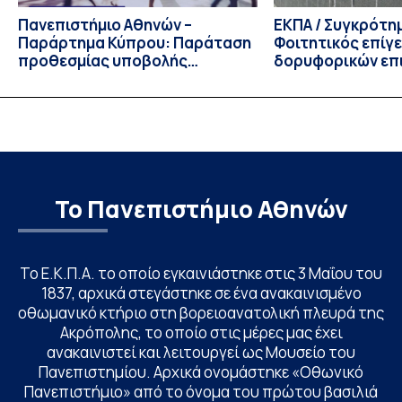
Πανεπιστήμιο Αθηνών –
ΕΚΠΑ / Συγκρότη
Παράρτημα Κύπρου: Παράταση
Φοιτητικός επίγ
προθεσμίας υποβολής
δορυφορικών επι
εκδήλωσης ενδιαφέροντος
λειτουργία!
υποψηφίων
Το Πανεπιστήμιο Αθηνών
Το Ε.Κ.Π.Α. το οποίο εγκαινιάστηκε στις 3 Μαΐου του
1837, αρχικά στεγάστηκε σε ένα ανακαινισμένο
οθωμανικό κτήριο στη βορειοανατολική πλευρά της
Ακρόπολης, το οποίο στις μέρες μας έχει
ανακαινιστεί και λειτουργεί ως Μουσείο του
Πανεπιστημίου. Αρχικά ονομάστηκε «Οθωνικό
Πανεπιστήμιο» από το όνομα του πρώτου βασιλιά