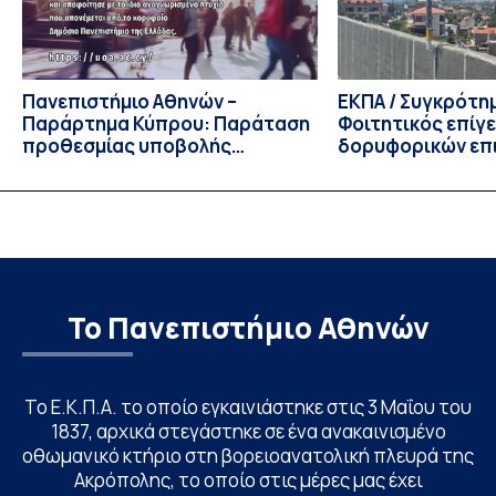
Πανεπιστήμιο Αθηνών –
ΕΚΠΑ / Συγκρότη
Παράρτημα Κύπρου: Παράταση
Φοιτητικός επίγ
προθεσμίας υποβολής
δορυφορικών επι
εκδήλωσης ενδιαφέροντος
λειτουργία!
υποψηφίων
Το Πανεπιστήμιο Αθηνών
Το Ε.Κ.Π.Α. το οποίο εγκαινιάστηκε στις 3 Μαΐου του
1837, αρχικά στεγάστηκε σε ένα ανακαινισμένο
οθωμανικό κτήριο στη βορειοανατολική πλευρά της
Ακρόπολης, το οποίο στις μέρες μας έχει