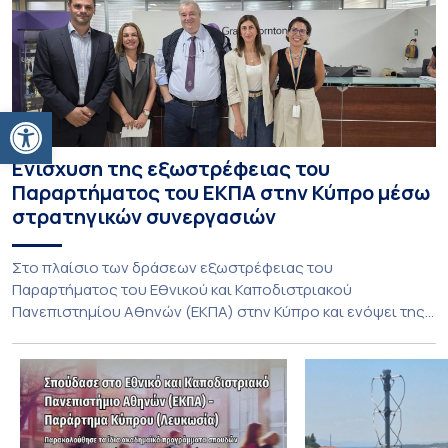
Ανοίξτε τη γραμμή εργαλείων
Ενίσχυση της εξωστρέφειας του
Παραρτήματος του ΕΚΠΑ στην Κύπρο μέσω
στρατηγικών συνεργασιών
Στο πλαίσιο των δράσεων εξωστρέφειας του
Παραρτήματος του Εθνικού και Καποδιστριακού
Πανεπιστημίου Αθηνών (ΕΚΠΑ) στην Κύπρο και ενόψει της
έναρξης των προπτυχιακών προγραμμάτων σπουδών του
Τμήματος Οικονομικών Επιστημών και του Τμήματος
Διοίκησης Επιχειρήσεων και Οργανισμών τον Σεπτέμβριο
του 2026, ο Κοσμήτορας της Σχολής Οικονομικών και
Πολιτικών Επιστημών, Καθηγητής Νικόλαος Ηρειώτης, και ο
Πρόεδρος του Τμήματος […]