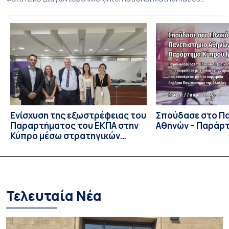
Competition), ο οποίος πραγματοποιήθηκε στις 29 και 30
Ιουλίου στο Blagoevgrad της Βουλγαρίας. Σε αυτόν
συμμετείχαν 447 φοιτητές εκπροσωπώντας 135
πανεπιστήμια από 46 χώρες. Από την Ελλάδα, συμμετείχαν
επίσης το Εθνικό Μετσόβιο Πολυτεχνείο, το Αριστοτέλειο
Πανεπιστήμιο […]
Ενίσχυση της εξωστρέφειας του
Σπούδασε στο Π
Παραρτήματος του ΕΚΠΑ στην
Αθηνών – Παράρ
Κύπρο μέσω στρατηγικών
συνεργασιών
Τελευταία Νέα