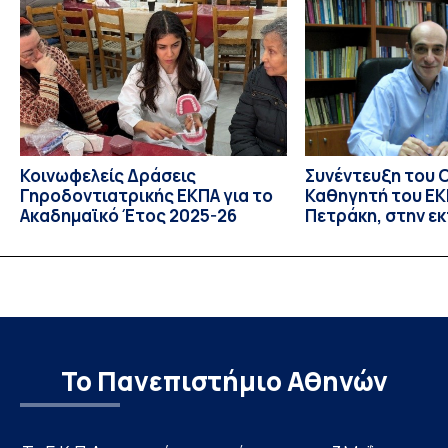
πραγματοποιήθηκε με διαδικτυακές και δια ζώσης
εκπαιδευτικές δράσεις από τις 3 Ιουνίου έως τις 10 Ιουλίου
2026. Το πρόγραμμα αποτελεί […]
Κοινωφελείς Δράσεις
Συνέντευξη του 
Γηροδοντιατρικής ΕΚΠΑ για το
Καθηγητή του ΕΚΠ
Ακαδημαϊκό Έτος 2025-26
Πετράκη, στην ε
“Update” στην Ε
Το Πανεπιστήμιο Αθηνών