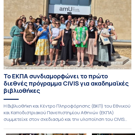
Το ΕΚΠΑ συνδιαμορφώνει το πρώτο
διεθνές πρόγραμμα CIVIS για ακαδημαϊκές
βιβλιοθήκες
Η Βιβλιοθήκη και Κέντρο Πληροφόρησης (ΒΚΠ) του Εθνικού
και Καποδιστριακού Πανεπιστημίου Αθηνών (ΕΚΠΑ)
συμμετείχε στον σχεδιασμό και την υλοποίηση του CIVIS
Blended Intensive Programme (BIP) με τίτλο «Transformative
Libraries and Participatory Culture” (IMOTION), το οποίο