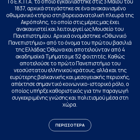
Το Ε.Κ.Π.Α. το οποίο εγκαινιάστηκε στις 3 Μαΐου του
1837, αρχικά στεγάστηκε σε ένα ανακαινισμένο
οθωμανικό κτήριο στη βορειοανατολική πλευρά της
Ακρόπολης, το οποίο στις μέρες μας έχει
ανακαινιστεί και λειτουργεί ως Μουσείο του
Πανεπιστημίου. Αρχικά ονομάστηκε «Οθωνικό
Πανεπιστήμιο» από το όνομα του πρώτου βασιλιά
της Ελλάδας Όθωνα και αποτελούνταν από 4
ακαδημαϊκά Τμήματα με 52 φοιτητές. Καθώς
αποτελούσε το πρώτο Πανεπιστήμιο του
νεοσύστατου ελληνικού κράτους, αλλά και της
ευρύτερης βαλκανικής και μεσογειακής περιοχής,
απέκτησε σημαντικό κοινωνικο-ιστορικό ρόλο, ο
οποίος υπήρξε καθοριστικός για την παραγωγή
συγκεκριμένης γνώσης και πολιτισμού μέσα στη
χώρα.
ΠΕΡΙΣΣΟΤΕΡΑ