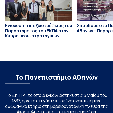
Πανεπιστήμιο […]
Ενίσχυση της εξωστρέφειας του
Σπούδασε στο Π
Παραρτήματος του ΕΚΠΑ στην
Αθηνών – Παράρ
Κύπρο μέσω στρατηγικών
συνεργασιών
Το Πανεπιστήμιο Αθηνών
Το Ε.Κ.Π.Α. το οποίο εγκαινιάστηκε στις 3 Μαΐου του
1837, αρχικά στεγάστηκε σε ένα ανακαινισμένο
οθωμανικό κτήριο στη βορειοανατολική πλευρά της
Ακρόπολης, το οποίο στις μέρες μας έχει