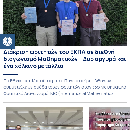
Ανοίξτε τη γραμμή εργαλείων
Διάκριση φοιτητών του ΕΚΠΑ σε διεθνή
διαγωνισμό Μαθηματικών – Δύο αργυρά και
ένα χάλκινο μετάλλιο
To Εθνικό και Καποδιστριακό Πανεπιστήμιο Αθηνών
συμμετείχε με ομάδα τριών φοιτητών στον 33ο Μαθηματικό
Φοιτητικό Διαγωνισμό IMC (International Mathematics
Competition), ο οποίος πραγματοποιήθηκε στις 29 και 30
Ιουλίου στο Blagoevgrad της Βουλγαρίας. Σε αυτόν
συμμετείχαν 447 φοιτητές εκπροσωπώντας 135
πανεπιστήμια από 46 χώρες. Από την Ελλάδα, συμμετείχαν
επίσης το Εθνικό Μετσόβιο Πολυτεχνείο, το Αριστοτέλειο