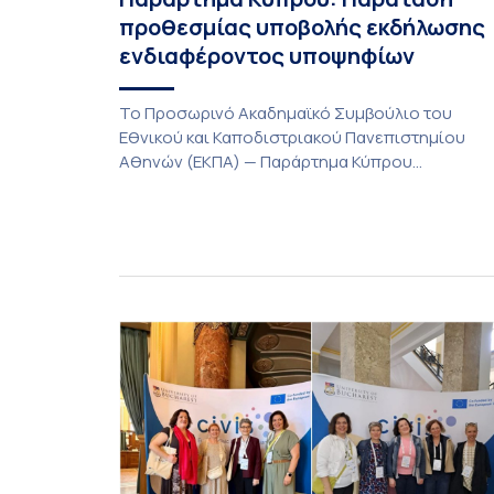
προθεσμίας υποβολής εκδήλωσης
ενδιαφέροντος υποψηφίων
Το Προσωρινό Ακαδημαϊκό Συμβούλιο του
Εθνικού και Καποδιστριακού Πανεπιστημίου
Αθηνών (ΕΚΠΑ) — Παράρτημα Κύπρου
(Λευκωσία) στη συνεδρίαση της Πέμπτης 23
Ιουλίου 2026, αποφασίζει ομόφωνα την
παράταση της προθεσμίας υποβολής
εκδήλωσης ενδιαφέροντος για την φοίτηση σε
Προγράμματα Σπουδών, Τμημάτων του
Πανεπιστημίου μας στο Παράρτημα Κύπρου για
το ακαδημαϊκό έτος 2026-2027, έως τη Δευτέρα
31 Αυγούστου 2026. […]