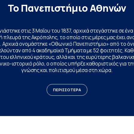
Το Πανεπιστήμιο Αθηνών
ινιάστηκε στις 3 Μαΐου του 1837, αρχικά στεγάστηκε σε έ
 πλευρά της Ακρόπολης, το οποίο στις μέρες μας έχει ανα
. Αρχικά ονομάστηκε «Οθωνικό Πανεπιστήμιο» από το όν
ελούνταν από 4 ακαδημαϊκά Τμήματα με 52 φοιτητές. Κα
ου ελληνικού κράτους, αλλά και της ευρύτερης βαλκανική
ικο-ιστορικό ρόλο, ο οποίος υπήρξε καθοριστικός για 
γνώσης και πολιτισμού μέσα στη χώρα.
ΠΕΡΙΣΣΟΤΕΡΑ