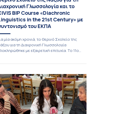
Διαχρονική Γλωσσολογία και το
CIVIS BIP Course «Diachronic
Linguistics in the 21st Century» με
συντονισμό του ΕΚΠΑ
ια μία ακόμη χρονιά, το Θερινό Σχολείο της
άξου για τη Διαχρονική Γλωσσολογία
λοκληρώθηκε με εξαιρετική επιτυχία. Το 11ο
ιεθνές Θερινό Σχολείο της Νάξου, μαζί με τη
ιά ζώσης φάση του CIVIS BIP Course «Diachronic
inguistics in the 21st Century», διεξήχθη από τις
9 έως τις 25 Ιουλίου 2026 στο ιστορικό κτίριο
ης πρώην σχολής […]