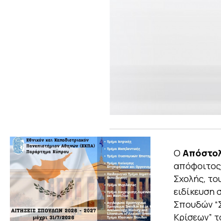
Ο
Απόστολ
απόφοιτος 
Σχολής, το
ειδίκευση 
Σπουδών “Σ
Κρίσεων” τ