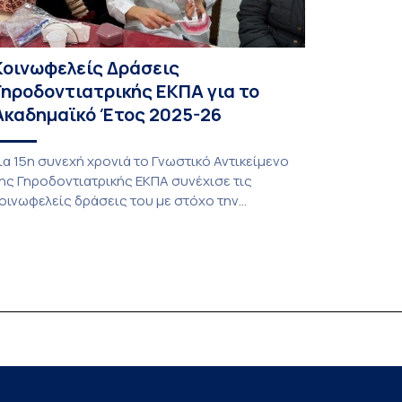
Κοινωφελείς Δράσεις
Γηροδοντιατρικής ΕΚΠΑ για το
Ακαδημαϊκό Έτος 2025-26
ια 15η συνεχή χρονιά το Γνωστικό Αντικείμενο
ης Γηροδοντιατρικής ΕΚΠΑ συνέχισε τις
οινωφελείς δράσεις του με στόχο την
ροαγωγή της στοματικής υγείας των ευάλωτων
λικιωμένων συμπολιτών μας. Το πρόγραμμα της
ποχρεωτικής «κοινωφελούς μάθησης» στο
άθημα της Γηροδοντιατρικής 10ου εξαμήνου,
εριλάμβανε εκπαιδευτικές δραστηριότητες στο
ηροκομείο-Πτωχοκομείο Αθηνών, στο
δοντιατρικό Τμήμα/Μονάδα ΑΜΕΑ Ενηλίκων
σκληπιείου Βούλας, στο Κέντρο Γηριατρικής […]