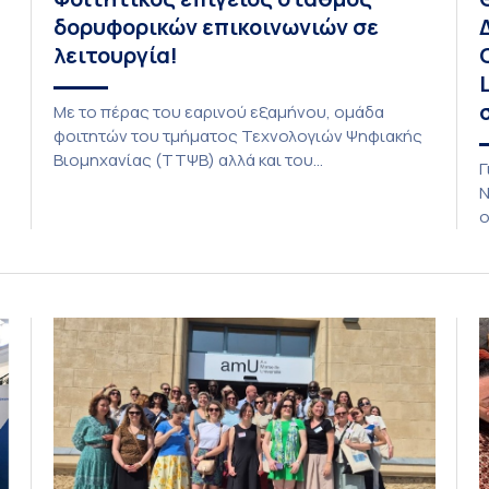
δορυφορικών επικοινωνιών σε
λειτουργία!
Με το πέρας του εαρινού εξαμήνου, ομάδα
φοιτητών του τμήματος Τεχνολογιών Ψηφιακής
Βιομηχανίας (ΤΤΨΒ) αλλά και του
Γ
Αεροδιαστημικής Επιστήμης και Τεχνολογίας
Ν
ολοκλήρωσε την κατασκευή επίγειου σταθμού
ο
λήψης δορυφορικών σημάτων. Ο σταθμός
Δ
λειτουργεί πλέον στο Συγκρότημα Ευρίπου και
δ
εντάσσεται στο παγκόσμιο δίκτυο SatNOGS. Η
L
ιδέα προέκυψε έπειτα από την επίσκεψη
1
φοιτητών του ΤΤΨΒ στο Open Source […]
τ