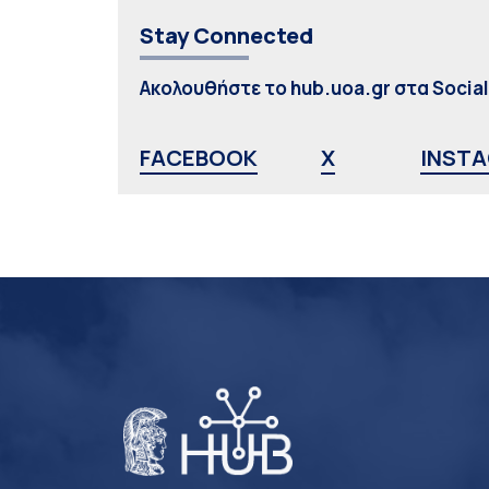
Stay Connected
Ακολουθήστε το hub.uoa.gr στα Socia
FACEBOOK
X
INST