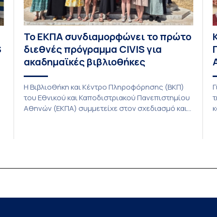
Το ΕΚΠΑ συνδιαμορφώνει το πρώτο
S
διεθνές πρόγραμμα CIVIS για
ακαδημαϊκές βιβλιοθήκες
Η Βιβλιοθήκη και Κέντρο Πληροφόρησης (ΒΚΠ)
Γ
του Εθνικού και Καποδιστριακού Πανεπιστημίου
τ
Αθηνών (ΕΚΠΑ) συμμετείχε στον σχεδιασμό και
κ
την υλοποίηση του CIVIS Blended Intensive
π
Programme (BIP) με τίτλο «Transformative
η
Libraries and Participatory Culture” (IMOTION), το
υ
ε
οποίο πραγματοποιήθηκε με διαδικτυακές και
μ
δια ζώσης εκπαιδευτικές δράσεις από τις 3
π
Ιουνίου έως τις 10 Ιουλίου 2026. Το πρόγραμμα
Γ
ια
αποτελεί […]
Ο
Α
υ