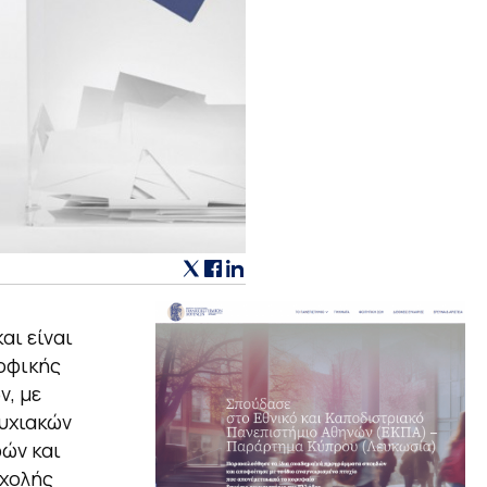
αι είναι
οφικής
ν, με
υχιακών
ών και
Σχολής