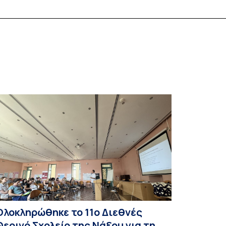
Ολοκληρώθηκε το 11ο Διεθνές
Θερινό Σχολείο της Νάξου για τη