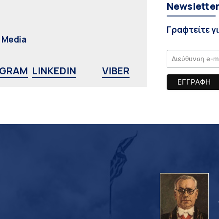
Newslette
Γραφτείτε γ
l Media
AGRAM
LINKEDIN
VIBER