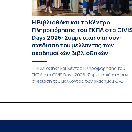
Η Βιβλιοθήκη και το Κέντρο
Πληροφόρησης του ΕΚΠΑ στα CIVI
Days 2026: Συμμετοχή στη συν-
σχεδίαση του μέλλοντος των
ακαδημαϊκών βιβλιοθηκών
Η Βιβλιοθήκη και Κέντρο Πληροφόρησης του
ΕΚΠΑ στα CIVIS Days 2026: Συμμετοχή στη συν-
σχεδίαση του μέλλοντος των ακαδημαϊκών
βιβλιοθηκών Στην αποστολή που εκπροσώπησ
το ΕΚΠΑ στη φετινή εκδήλωση «CIVIS Days», με
επικεφαλής την Αντιπρύτανι Ακαδημαϊκών,
Διεθνών Σχέσεων και Εξωστρέφειας, Καθηγήτρ
κ. Σοφία Παπαϊωάννου, συμμετείχε ενεργά και η
Βιβλιοθήκη και Κέντρο Πληροφόρησης (ΒΚΠ) το
Ιδρύματος. Οι […]