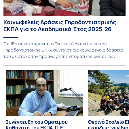
Κοινωφελείς Δράσεις Γηροδοντιατρικής
ΕΚΠΑ για το Ακαδημαϊκό Έτος 2025-26
Για 15η συνεχή χρονιά το Γνωστικό Αντικείμενο της
Γηροδοντιατρικής ΕΚΠΑ συνέχισε τις κοινωφελείς δράσεις
του με στόχο την προαγωγή της στοματικής υγείας των
ευάλωτων ηλικιωμένων συμπολιτών μας. Το πρόγραμμα της
υποχρεωτικής «κοινωφελούς μάθησης» στο μάθημα της
Γηροδοντιατρικής 10ου εξαμήνου, περιλάμβανε
εκπαιδευτικές δραστηριότητες στο Γηροκομείο-
Πτωχοκομείο Αθηνών, στο Οδοντιατρικό Τμήμα/Μονάδα
ΑΜΕΑ Ενηλίκων Ασκληπιείου Βούλας, στο Κέντρο
Γηριατρικής […]
Συνέντευξη του Ομότιμου
Θερινό Σχολείο Ε
Καθηγητή του ΕΚΠΑ, Π.Ε.
εκρήξεις, γεωδι