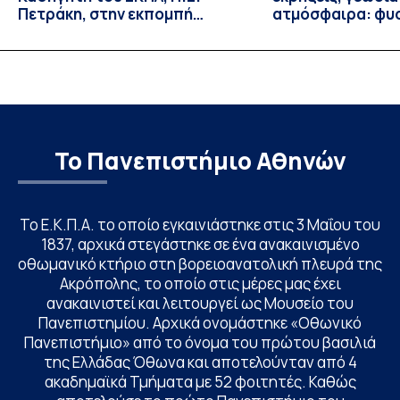
Πετράκη, στην εκπομπή
ατμόσφαιρα: φυ
“Update” στην ΕΡΤ
ιδιότητες, σύζευ
βιολογικές επιδ
Το Πανεπιστήμιο Αθηνών
Το Ε.Κ.Π.Α. το οποίο εγκαινιάστηκε στις 3 Μαΐου του
1837, αρχικά στεγάστηκε σε ένα ανακαινισμένο
οθωμανικό κτήριο στη βορειοανατολική πλευρά της
Ακρόπολης, το οποίο στις μέρες μας έχει
ανακαινιστεί και λειτουργεί ως Μουσείο του
Πανεπιστημίου. Αρχικά ονομάστηκε «Οθωνικό
Πανεπιστήμιο» από το όνομα του πρώτου βασιλιά
της Ελλάδας Όθωνα και αποτελούνταν από 4
ακαδημαϊκά Τμήματα με 52 φοιτητές. Καθώς