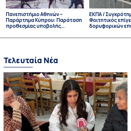
Πανεπιστήμιο Αθηνών –
ΕΚΠΑ / Συγκρότη
Παράρτημα Κύπρου: Παράταση
Φοιτητικός επίγ
προθεσμίας υποβολής
δορυφορικών επι
εκδήλωσης ενδιαφέροντος
λειτουργία!
υποψηφίων
Τελευταία Νέα