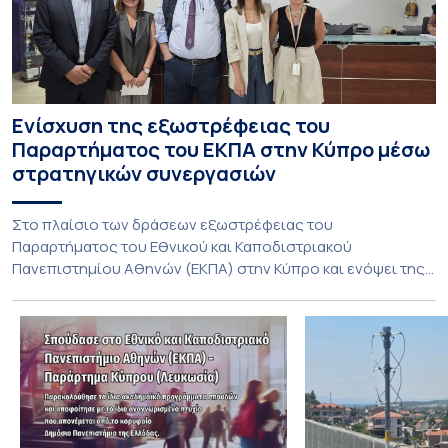
Ενίσχυση της εξωστρέφειας του
Παραρτήματος του ΕΚΠΑ στην Κύπρο μέσω
στρατηγικών συνεργασιών
Στο πλαίσιο των δράσεων εξωστρέφειας του
Παραρτήματος του Εθνικού και Καποδιστριακού
Πανεπιστημίου Αθηνών (ΕΚΠΑ) στην Κύπρο και ενόψει της
έναρξης των προπτυχιακών προγραμμάτων σπουδών του
Τμήματος Οικονομικών Επιστημών και του Τμήματος
Διοίκησης Επιχειρήσεων και Οργανισμών τον Σεπτέμβριο
του 2026, ο Κοσμήτορας της Σχολής Οικονομικών και
Πολιτικών Επιστημών, Καθηγητής Νικόλαος Ηρειώτης, και ο
Πρόεδρος του Τμήματος […]