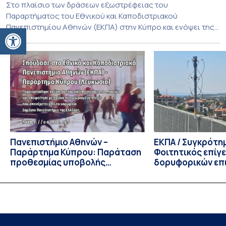
Στο πλαίσιο των δράσεων εξωστρέφειας του
Παραρτήματος του Εθνικού και Καποδιστριακού
Πανεπιστημίου Αθηνών (ΕΚΠΑ) στην Κύπρο και ενόψει της
Ανοίξτε τη γραμμή εργαλείων
έναρξης των προπτυχιακών προγραμμάτων σπουδών του
Τμήματος Οικονομικών Επιστημών και του Τμήματος
Διοίκησης Επιχειρήσεων και Οργανισμών τον Σεπτέμβριο
του 2026, ο Κοσμήτορας της Σχολής Οικονομικών και
Πολιτικών Επιστημών, Καθηγητής Νικόλαος Ηρειώτης, και ο
Πρόεδρος του Τμήματος […]
Πανεπιστήμιο Αθηνών –
ΕΚΠΑ / Συγκρότη
Παράρτημα Κύπρου: Παράταση
Φοιτητικός επίγ
προθεσμίας υποβολής
δορυφορικών επι
εκδήλωσης ενδιαφέροντος
λειτουργία!
υποψηφίων