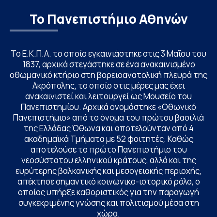
Το Πανεπιστήμιο Αθηνών
Το Ε.Κ.Π.Α. το οποίο εγκαινιάστηκε στις 3 Μαΐου του
1837, αρχικά στεγάστηκε σε ένα ανακαινισμένο
οθωμανικό κτήριο στη βορειοανατολική πλευρά της
Ακρόπολης, το οποίο στις μέρες μας έχει
ανακαινιστεί και λειτουργεί ως Μουσείο του
Πανεπιστημίου. Αρχικά ονομάστηκε «Οθωνικό
Πανεπιστήμιο» από το όνομα του πρώτου βασιλιά
της Ελλάδας Όθωνα και αποτελούνταν από 4
ακαδημαϊκά Τμήματα με 52 φοιτητές. Καθώς
αποτελούσε το πρώτο Πανεπιστήμιο του
νεοσύστατου ελληνικού κράτους, αλλά και της
ευρύτερης βαλκανικής και μεσογειακής περιοχής,
απέκτησε σημαντικό κοινωνικο-ιστορικό ρόλο, ο
οποίος υπήρξε καθοριστικός για την παραγωγή
συγκεκριμένης γνώσης και πολιτισμού μέσα στη
χώρα.