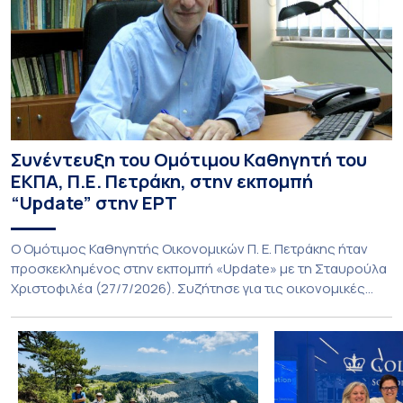
Συνέντευξη του Ομότιμου Καθηγητή του
ΕΚΠΑ, Π.Ε. Πετράκη, στην εκπομπή
“Update” στην ΕΡΤ
O Ομότιμος Καθηγητής Οικονομικών Π. Ε. Πετράκης ήταν
προσκεκλημένος στην εκπομπή «Update» με τη Σταυρούλα
Χριστοφιλέα (27/7/2026). Συζήτησε για τις οικονομικές
συνέπειες στην ενέργεια για την Ελλάδα και, γενικότερα, την
Ευρώπη από τις εξελίξεις στον πόλεμο ΗΠΑ – Ιράν, καθώς
και για τη διακύμανση των τιμών στα καύσιμα. Για να δείτε τη
συνέντευξη, πατήστε εδώ.