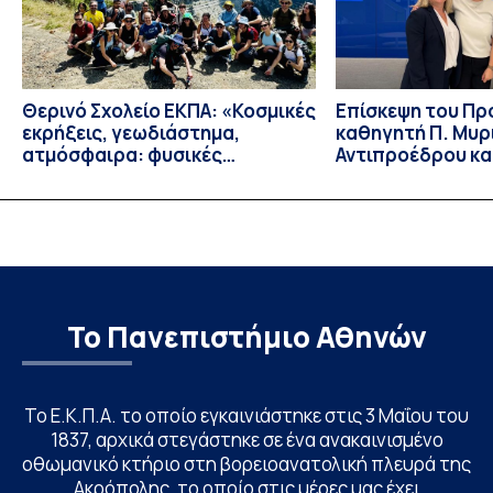
Θερινό Σχολείο ΕΚΠΑ: «Κοσμικές
Eπίσκεψη του Π
εκρήξεις, γεωδιάστημα,
καθηγητή Π. Μυρ
ατμόσφαιρα: φυσικές
Αντιπροέδρου κα
ιδιότητες, σύζευξη και
Καϊτελίδου του 
βιολογικές επιδράσεις»
Νοσηλευτικής το
Johns Hopkins Un
Columbia Univers
Το Πανεπιστήμιο Αθηνών
Το Ε.Κ.Π.Α. το οποίο εγκαινιάστηκε στις 3 Μαΐου του
1837, αρχικά στεγάστηκε σε ένα ανακαινισμένο
οθωμανικό κτήριο στη βορειοανατολική πλευρά της
Ακρόπολης, το οποίο στις μέρες μας έχει