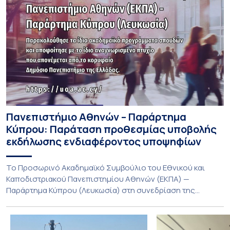
Πανεπιστήμιο Αθηνών – Παράρτημα
Κύπρου: Παράταση προθεσμίας υποβολής
εκδήλωσης ενδιαφέροντος υποψηφίων
Το Προσωρινό Ακαδημαϊκό Συμβούλιο του Εθνικού και
Καποδιστριακού Πανεπιστημίου Αθηνών (ΕΚΠΑ) —
Παράρτημα Κύπρου (Λευκωσία) στη συνεδρίαση της
Πέμπτης 23 Ιουλίου 2026, αποφασίζει ομόφωνα την
παράταση της προθεσμίας υποβολής εκδήλωσης
ενδιαφέροντος για την φοίτηση σε Προγράμματα Σπουδών,