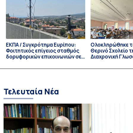
Τμημάτων του Πανεπιστημίου μας στο Παράρτημα Κύπρου
για το ακαδημαϊκό έτος 2026-2027, έως τη Δευτέρα 31
Αυγούστου 2026. […]
ΕΚΠΑ / Συγκρότημα Ευρίπου:
Ολοκληρώθηκε το
Φοιτητικός επίγειος σταθμός
Θερινό Σχολείο τ
δορυφορικών επικοινωνιών σε
Διαχρονική Γλωσ
λειτουργία!
CIVIS BIP Course
Linguistics in th
με συντονισμό τ
Τελευταία Νέα