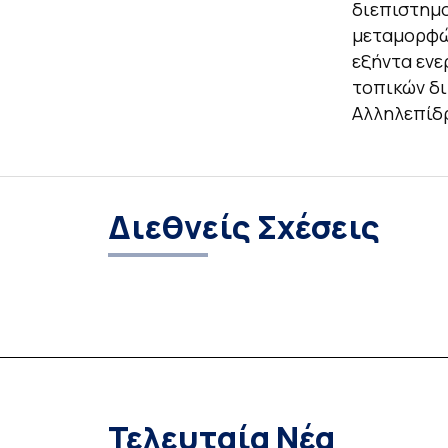
διεπιστημο
μεταμορφώσ
εξήντα ενε
τοπικών δι
Αλληλεπίδ
Διεθνείς Σχέσεις
Τελευταία Νέα