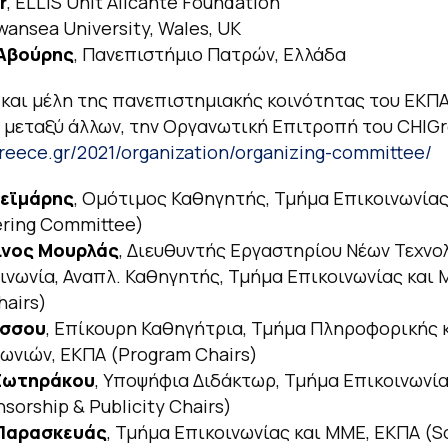
r
, ELLIS Unit Alicante Foundation
Swansea University, Wales, UK
Αβούρης
, Πανεπιστήμιο Πατρών, Ελλάδα
και μέλη της πανεπιστημιακής κοινότητας του ΕΚΠ
 μεταξύ άλλων, την Οργανωτική Επιτροπή του CHIGr
igreece.gr/2021/organization/organizing-committee/
εϊμάρης
, Ομότιμος Καθηγητής, Τμήμα Επικοινωνίας
ring Committee)
ίνος Μουρλάς
, Διευθυντής Εργαστηρίου Νέων Τεχνο
ινωνία, Αναπλ. Καθηγητής, Τμήμα Επικοινωνίας και
hairs)
ύσσου
, Επίκουρη Καθηγήτρια, Τμήμα Πληροφορικής 
ωνιών, ΕΚΠΑ (Program Chairs)
Σωτηράκου
, Υποψήφια Διδάκτωρ, Τμήμα Επικοινωνία
sorship & Publicity Chairs)
Παρασκευάς
, Τμήμα Επικοινωνίας και ΜΜΕ, ΕΚΠΑ (So