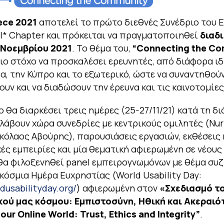
ece 2021
αποτελεί το πρώτο διεθνές Συνέδριο του 
* Chapter και πρόκειται να πραγματοποιηθεί
διαδ
 Νοεμβρίου 2021
. Το θέμα του,
“Connecting the Co
ριο στόχο να προσκαλέσει ερευνητές, από διάφορα ι
α, την Κύπρο και το εξωτερικό, ώστε να συναντηθούν
υν και να διαδώσουν την έρευνα και τις καινοτομίες
ο θα διαρκέσει τρεις ημέρες (25-27/11/21) κατά τη δι
λάβουν χώρα συνεδρίες με κεντρικούς ομιλητές (Nuri
Νικόλαος Αβούρης), παρουσιάσεις εργασιών, εκθέσεις 
ές εμπειρίες και μία θεματική αφιερωμένη σε νέους
θα φιλοξενηθεί panel εμπειρογνωμόνων με θέμα συ
κόσμια Ημέρα Ευχρηστίας (World Usability Day:
ldusabilityday.org/
) αφιερωμένη στον
«Σχεδιασμό τ
κού μας κόσμου: Εμπιστοσύνη, Ηθική και Ακεραιό
our Online World: Trust, Ethics and Integrity”
.