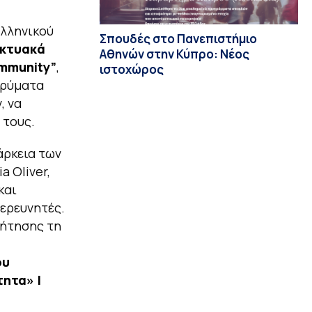
Ελληνικού
Σπουδές στο Πανεπιστήμιο
ικτυακά
Αθηνών στην Κύπρο: Νέος
mmunity”
,
ιστοχώρος
δρύματα
, να
 τους.
άρκεια των
a Oliver,
και
 ερευνητές.
ζήτησης τη
ου
τητα» |