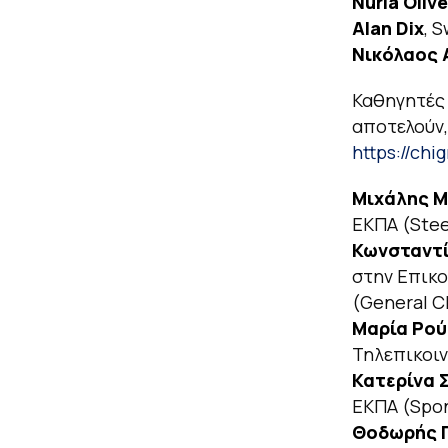
Nuria Olive
Alan Dix
, 
Νικόλαος 
Καθηγητές 
αποτελούν,
https://ch
Μιχάλης Μ
ΕΚΠΑ (Stee
Κωνσταντ
στην Επικο
(General C
Μαρία Ρο
Τηλεπικοιν
Κατερίνα 
ΕΚΠΑ (Spon
Θοδωρής 