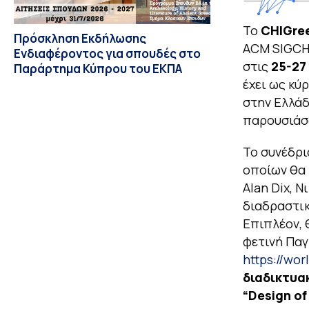
Το
CHIGre
Πρόσκληση Εκδήλωσης
ACM SIGCHI
Ενδιαφέροντος για σπουδές στο
στις
25-27
Παράρτημα Κύπρου του ΕΚΠΑ
έχει ως κύ
στην Ελλάδ
παρουσιάσο
Το συνέδρι
οποίων θα 
Alan Dix, 
διαδραστικ
Επιπλέον, 
φετινή Παγ
https://wor
διαδικτυα
“Design of 