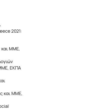
Α
eece 2021:
 και ΜΜΕ,
λογιών
 ΜΜΕ, ΕΚΠΑ
και
ς και ΜΜΕ,
cial