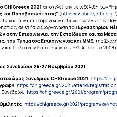
ο CHIGreece 2021
αποτελεί την μετεξέλιξη των
“Η
ς και Προσβασιμότητας”
(
https://usability.ntlab.gr/
εκδοχής των επιστημονικών εκδηλώσεων για την Παγ
ηστίας, σε ετήσια διοργάνωση του
Εργαστηρίου Νέ
ών στην Επικοινωνία, την Εκπαίδευση και τα Μέσ
ς, του Τμήματος Επικοινωνίας και ΜΜΕ
, της Σχολ
ν και Πολιτικών Επιστημών του ΕΚΠΑ, από το 2008 έ
ες Συνεδρίου: 25-27 Νοεμβρίου 2021
ιστοχώρος Συνεδρίου CHIGreece 2021
:
https://chig
γγραφή
:
https://chigreece.gr/2021/attend/registration
 Συνεδρίου:
https://chigreece.gr/2021/program/progr
 Ομιλητές
:
https://chigreece.gr/2021/program/keyno