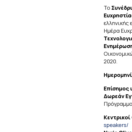
Το
Συνέδρι
Ευχρηστία
ελληνικής 
Ημέρα Ευχρ
Τεχνολογι
Ενημέρωση
Οικονομικώ
2020.
Ημερομηνί
Επίσημος 
Δωρεάν Ε
Πρόγραμμα
Κεντρικοί
speakers/