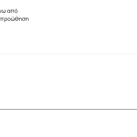
άνω από
ν προώθηση