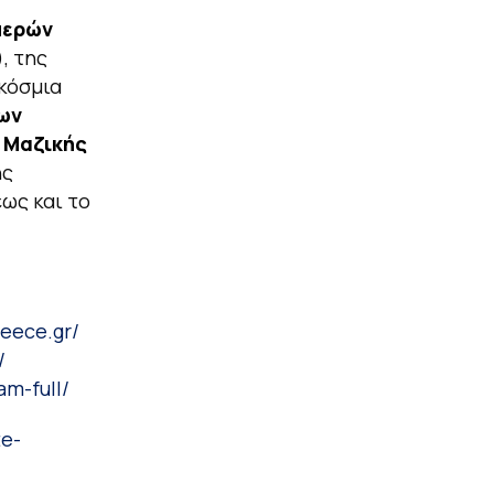
μερών
), της
κόσμια
ων
α Μαζικής
ής
ως και το
reece.gr/
/
am-full/
te-