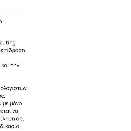
η
puting
λεπίδραση
 και την
πολογιστών,
ς,
ουμε μόνο
εται να
τίληψη ότι
αδικασία