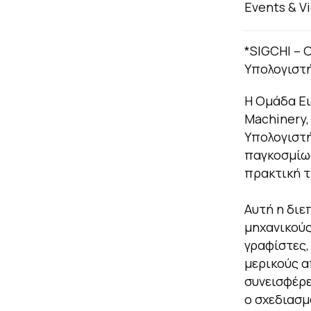
Events & V
*SIGCHI – 
Υπολογιστ
Η Ομάδα Ει
Machinery,
Υπολογιστή
παγκοσμίως
πρακτική 
Αυτή η διε
μηχανικούς
γραφίστες,
μερικούς α
συνεισφέρε
ο σχεδιασμ