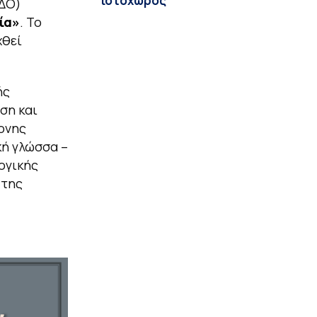
ιστοχώρος
ΕΔΟ)
ία»
. Το
χθεί
ής
ση και
ονης
κή γλώσσα –
ογικής
 της