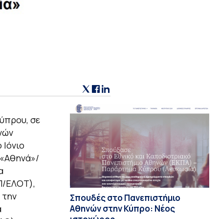
ύπρου, σε
νών
 Ιόνιο
 «Αθηνά»/
α
Π/ΕΛΟΤ),
 την
Σπουδές στο Πανεπιστήμιο
Αθηνών στην Κύπρο: Νέος
α