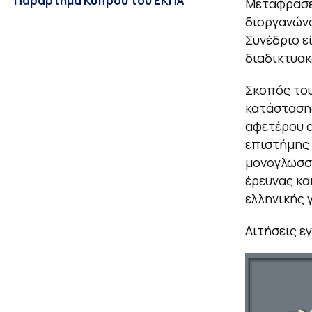
Παράρτημα Κύπρου του ΕΚΠΑ
Μεταφρασεο
διοργανών
Συνέδριο ε
διαδικτυακ
Σκοπός του
κατάστασης
αφετέρου α
επιστήμης 
μονογλωσσι
έρευνας κα
ελληνικής 
Αιτήσεις ε