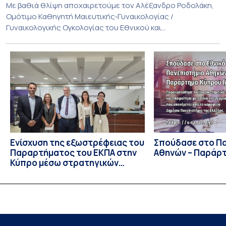
Με βαθιά θλίψη αποχαιρετούμε τον Αλέξανδρο Ροδολάκη,
Ομότιμο Καθηγητή Μαιευτικής‑Γυναικολογίας /
Γυναικολογικής Ογκολογίας του Εθνικού και
Καποδιστριακού Πανεπιστημίου Αθηνών και επί σειρά ετών
Διευθυντή της Α’ Μαιευτικής και Γυναικολογικής Κλινικής,
στο Νοσοκομείο «Αλεξάνδρα». Η διαδρομή του υπήρξε
συνεχής και ανοδική μέσα στην ίδια Κλινική, την οποία
υπηρέτησε από κάθε θέση: Επιμελητής Β’ Ε.Σ.Υ.
(1997‑2002), Επίκουρος […]
Ενίσχυση της εξωστρέφειας του
Σπούδασε στο Π
Παραρτήματος του ΕΚΠΑ στην
Αθηνών – Παράρ
Κύπρο μέσω στρατηγικών
συνεργασιών