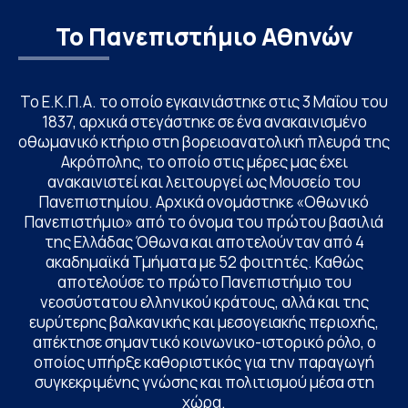
Το Πανεπιστήμιο Αθηνών
Το Ε.Κ.Π.Α. το οποίο εγκαινιάστηκε στις 3 Μαΐου του
1837, αρχικά στεγάστηκε σε ένα ανακαινισμένο
οθωμανικό κτήριο στη βορειοανατολική πλευρά της
Ακρόπολης, το οποίο στις μέρες μας έχει
ανακαινιστεί και λειτουργεί ως Μουσείο του
Πανεπιστημίου. Αρχικά ονομάστηκε «Οθωνικό
Πανεπιστήμιο» από το όνομα του πρώτου βασιλιά
της Ελλάδας Όθωνα και αποτελούνταν από 4
ακαδημαϊκά Τμήματα με 52 φοιτητές. Καθώς
αποτελούσε το πρώτο Πανεπιστήμιο του
νεοσύστατου ελληνικού κράτους, αλλά και της
ευρύτερης βαλκανικής και μεσογειακής περιοχής,
απέκτησε σημαντικό κοινωνικο-ιστορικό ρόλο, ο
οποίος υπήρξε καθοριστικός για την παραγωγή
συγκεκριμένης γνώσης και πολιτισμού μέσα στη
χώρα.