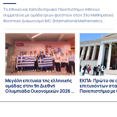
To Εθνικό και Καποδιστριακό Πανεπιστήμιο Αθηνών
συμμετείχε με ομάδα τριών φοιτητών στον 33ο Μαθηματικό
Φοιτητικό Διαγωνισμό IMC (International Mathematics
Competition), ο οποίος πραγματοποιήθηκε στις 29 και 30
Ιουλίου στο Blagoevgrad της Βουλγαρίας. Σε αυτόν
συμμετείχαν 447 φοιτητές εκπροσωπώντας 135
πανεπιστήμια από 46 χώρες. Από την Ελλάδα, συμμετείχαν
επίσης το Εθνικό Μετσόβιο Πολυτεχνείο, το Αριστοτέλειο
Πανεπιστήμιο […]
Μεγάλη επιτυχία της ελληνικής
ΕΚΠΑ: Πρώτο σε 
ομάδας στην 9η Διεθνή
επιτυχόντων στα
Ολυμπιάδα Οικονομικών 2026 –
Πανεπιστήμια με
Ένα ασημένιο και τρία χάλκινα
φοιτητές/τριες 
μετάλλια
επιλογή για τους
περισσότερους 