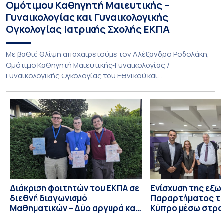
Ομότιμου Καθηγητή Μαιευτικής –
Γυναικολογίας και Γυναικολογικής
Ογκολογίας Ιατρικής Σχολής ΕΚΠΑ
Με βαθιά θλίψη αποχαιρετούμε τον Αλέξανδρο Ροδολάκη,
Ομότιμο Καθηγητή Μαιευτικής‑Γυναικολογίας /
Γυναικολογικής Ογκολογίας του Εθνικού και
Καποδιστριακού Πανεπιστημίου Αθηνών και επί σειρά ετών
Διευθυντή της Α’ Μαιευτικής και Γυναικολογικής Κλινικής,
στο Νοσοκομείο «Αλεξάνδρα». Η διαδρομή του υπήρξε
συνεχής και ανοδική μέσα στην ίδια Κλινική, την οποία
υπηρέτησε από κάθε θέση: Επιμελητής Β’ Ε.Σ.Υ.
(1997‑2002), Επίκουρος […]
Διάκριση φοιτητών του ΕΚΠΑ σε
Ενίσχυση της εξ
διεθνή διαγωνισμό
Παραρτήματος τ
Μαθηματικών – Δύο αργυρά και
Κύπρο μέσω στρ
ένα χάλκινο μετάλλιο
συνεργασιών