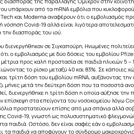
ς διασποράς της παραλλαγής Όμικρον στην κοινότη
που υπάρχουν από τα mRNA εμβόλια που κυκλοφορού
NTech και Moderna αναφέρουν ότι ο εμβολιασμός πρ
 νόσηση Covid-19 αλλά είναι λιγότερα αποτελεσματ
 την διασποράς του ιού.
υ διενεργήθηκαν σε Σιγκαπούρη, Ηνωμένες πολιτείες
ότι ο εμβολιασμός με δύο δόσεις του εμβολίου Pfiz
μέτρια προς καλή προστασία σε παιδιά ηλικιών 5 – 1
ιώνοντας το ρίσκο μεταξύ 40 και 83%. Σε κάποιες χώ
και τρίτη δόση του εμβολίου mRNA, αυξάνοντας την 
ξι μήνες μετά την δεύτερη δόση που τα ποσοστά α
θεί, διενεργήθηκε η τρίτη δόση η οποία αύξησε την
ν επίσκεψη στα επείγοντα του νοσοκομείου λόγω Cov
βόλια προστατεύουν επίσης από μια σπάνια αλλά σο
ης Covid-19, γνωστή ως πολυσυστηματικό φλεγμονώ
τα παιδιά. Ωστόσο, δεν είναι σαφές εάν ο εμβολιασ
ι τα παιδιά να αποφύγουν το σύνδρομο μακροχρόνιο