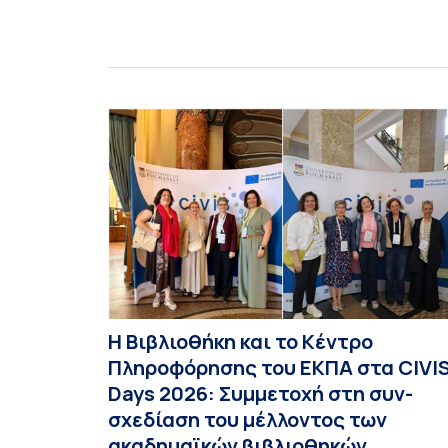
Ιουλίου 2026, αποφασίζει ομόφωνα την
παράταση της προθεσμίας υποβολής
εκδήλωσης ενδιαφέροντος για την φοίτηση σε
Προγράμματα Σπουδών, Τμημάτων του
Πανεπιστημίου μας στο Παράρτημα Κύπρου για
το ακαδημαϊκό έτος 2026-2027, έως τη Δευτέρα
31 Αυγούστου 2026. […]
Η Βιβλιοθήκη και το Κέντρο
Πληροφόρησης του ΕΚΠΑ στα CIVI
Days 2026: Συμμετοχή στη συν-
σχεδίαση του μέλλοντος των
ακαδημαϊκών βιβλιοθηκών