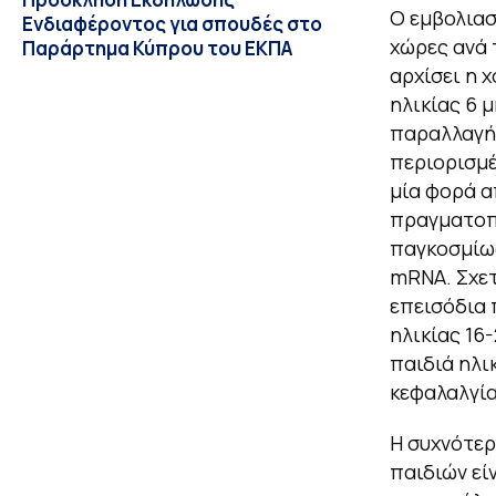
Ο εμβολιασ
Ενδιαφέροντος για σπουδές στο
χώρες ανά 
Παράρτημα Κύπρου του ΕΚΠΑ
αρχίσει η 
ηλικίας 6 
παραλλαγής
περιορισμέ
μία φορά α
πραγματοπο
παγκοσμίως
mRNA. Σχετ
επεισόδια 
ηλικίας 16
παιδιά ηλι
κεφαλαλγία
Η συχνότερ
παιδιών εί