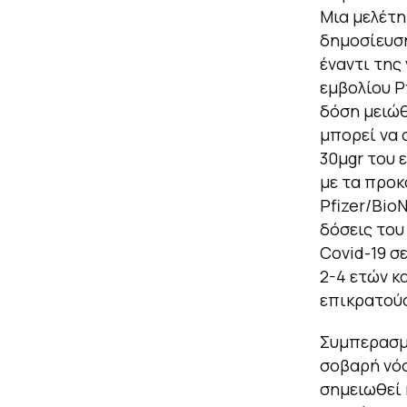
Μια μελέτη
δημοσίευση
έναντι της
εμβολίου P
δόση μειώθ
μπορεί να 
30μgr του 
με τα προκ
Pfizer/Bio
δόσεις του
Covid-19 σε
2-4 ετών κ
επικρατού
Συμπερασμα
σοβαρή νόσ
σημειωθεί 