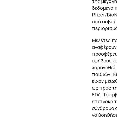
της μεγάλη
δεδομένα 
Pfizer/Bio
από σοβαρή
περιορισμό
Μελέτες πο
αναφέρουν 
προσφέρει 
εφήβους με
χορηγηθεί 
παιδιών. Έ
είχαν μειω
ως προς τη
81%. Τα εμ
επιπλοκή τ
σύνδρομο σ
να βοηθήσε