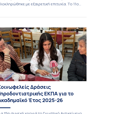
λοκληρώθηκε με εξαιρετική επιτυχία. Το 11ο
ιεθνές Θερινό Σχολείο της Νάξου, μαζί με τη
ιά ζώσης φάση του CIVIS BIP Course «Diachronic
inguistics in the 21st Century», διεξήχθη από τις
9 έως τις 25 Ιουλίου 2026 στο ιστορικό κτίριο
ης πρώην σχολής […]
Κοινωφελείς Δράσεις
Γηροδοντιατρικής ΕΚΠΑ για το
Ακαδημαϊκό Έτος 2025-26
ια 15η συνεχή χρονιά το Γνωστικό Αντικείμενο