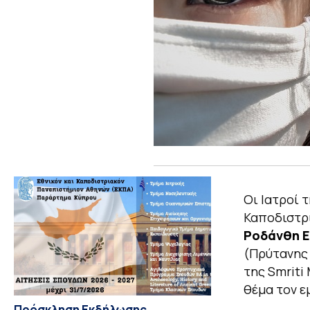
Οι Ιατροί 
Καποδιστρ
Ροδάνθη Ε
(Πρύτανης
της Smriti
θέμα τον ε
Πρόσκληση Εκδήλωσης