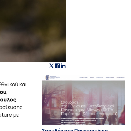
Εθνικού και
ου
,
πουλος
οσίευσης
ature με
Σπουδές στο Πανεπιστήμιο