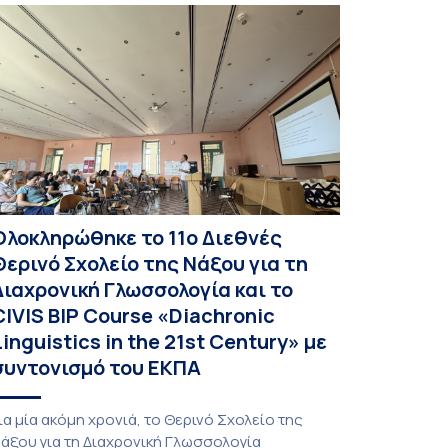
Ολοκληρώθηκε το 11ο Διεθνές
Θερινό Σχολείο της Νάξου για τη
Διαχρονική Γλωσσολογία και το
CIVIS BIP Course «Diachronic
Linguistics in the 21st Century» με
συντονισμό του ΕΚΠΑ
ια μία ακόμη χρονιά, το Θερινό Σχολείο της
άξου για τη Διαχρονική Γλωσσολογία