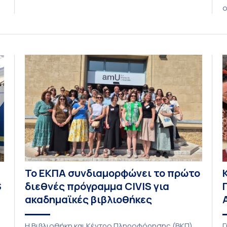
ολοκλήρωσε την κατασκευή επίγειου σταθμού
ο
λήψης δορυφορικών σημάτων. Ο σταθμός
Δ
λειτουργεί πλέον στο Συγκρότημα Ευρίπου και
δ
εντάσσεται στο παγκόσμιο δίκτυο SatNOGS. Η
L
ιδέα προέκυψε έπειτα από την επίσκεψη
1
φοιτητών του ΤΤΨΒ στο Open Source […]
τ
Το ΕΚΠΑ συνδιαμορφώνει το πρώτο
S
διεθνές πρόγραμμα CIVIS για
ακαδημαϊκές βιβλιοθήκες
Η Βιβλιοθήκη και Κέντρο Πληροφόρησης (ΒΚΠ)
Γ