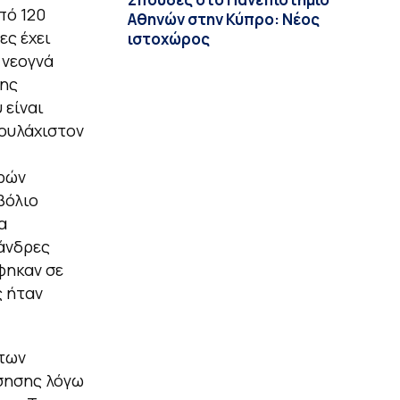
πό 120
Αθηνών στην Κύπρο: Νέος
ες έχει
ιστοχώρος
 νεογνά
της
 είναι
τουλάχιστον
ωρών
βόλιο
α
 άνδρες
φηκαν σε
ς ήταν
 των
όσησης λόγω