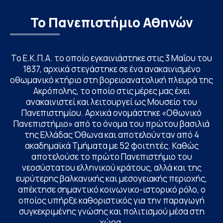
Το Πανεπιστήμιο Αθηνών
Το Ε.Κ.Π.Α. το οποίο εγκαινιάστηκε στις 3 Μαΐου του
1837, αρχικά στεγάστηκε σε ένα ανακαινισμένο
οθωμανικό κτήριο στη βορειοανατολική πλευρά της
Ακρόπολης, το οποίο στις μέρες μας έχει
ανακαινιστεί και λειτουργεί ως Μουσείο του
Πανεπιστημίου. Αρχικά ονομάστηκε «Οθωνικό
Πανεπιστήμιο» από το όνομα του πρώτου βασιλιά
της Ελλάδας Όθωνα και αποτελούνταν από 4
ακαδημαϊκά Τμήματα με 52 φοιτητές. Καθώς
αποτελούσε το πρώτο Πανεπιστήμιο του
νεοσύστατου ελληνικού κράτους, αλλά και της
ευρύτερης βαλκανικής και μεσογειακής περιοχής,
απέκτησε σημαντικό κοινωνικο-ιστορικό ρόλο, ο
οποίος υπήρξε καθοριστικός για την παραγωγή
συγκεκριμένης γνώσης και πολιτισμού μέσα στη
χώρα.