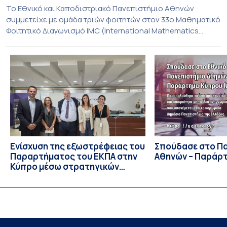
To Εθνικό και Καποδιστριακό Πανεπιστήμιο Αθηνών
συμμετείχε με ομάδα τριών φοιτητών στον 33ο Μαθηματικό
Φοιτητικό Διαγωνισμό IMC (International Mathematics
Competition), ο οποίος πραγματοποιήθηκε στις 29 και 30
Ιουλίου στο Blagoevgrad της Βουλγαρίας. Σε αυτόν
συμμετείχαν 447 φοιτητές εκπροσωπώντας 135
πανεπιστήμια από 46 χώρες. Από την Ελλάδα, συμμετείχαν
επίσης το Εθνικό Μετσόβιο Πολυτεχνείο, το Αριστοτέλειο
Πανεπιστήμιο […]
Ενίσχυση της εξωστρέφειας του
Σπούδασε στο Π
Παραρτήματος του ΕΚΠΑ στην
Αθηνών – Παράρ
Κύπρο μέσω στρατηγικών
συνεργασιών