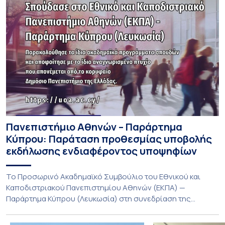
Πανεπιστήμιο Αθηνών – Παράρτημα
Κύπρου: Παράταση προθεσμίας υποβολής
εκδήλωσης ενδιαφέροντος υποψηφίων
Το Προσωρινό Ακαδημαϊκό Συμβούλιο του Εθνικού και
Καποδιστριακού Πανεπιστημίου Αθηνών (ΕΚΠΑ) —
Παράρτημα Κύπρου (Λευκωσία) στη συνεδρίαση της
Πέμπτης 23 Ιουλίου 2026, αποφασίζει ομόφωνα την
παράταση της προθεσμίας υποβολής εκδήλωσης