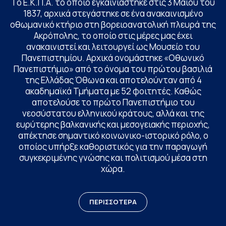
Το Ε.Κ.Π.Α. το οποίο εγκαινιάστηκε στις 3 Μαΐου του
1837, αρχικά στεγάστηκε σε ένα ανακαινισμένο
οθωμανικό κτήριο στη βορειοανατολική πλευρά της
Ακρόπολης, το οποίο στις μέρες μας έχει
ανακαινιστεί και λειτουργεί ως Μουσείο του
Πανεπιστημίου. Αρχικά ονομάστηκε «Οθωνικό
Πανεπιστήμιο» από το όνομα του πρώτου βασιλιά
της Ελλάδας Όθωνα και αποτελούνταν από 4
ακαδημαϊκά Τμήματα με 52 φοιτητές. Καθώς
αποτελούσε το πρώτο Πανεπιστήμιο του
νεοσύστατου ελληνικού κράτους, αλλά και της
ευρύτερης βαλκανικής και μεσογειακής περιοχής,
απέκτησε σημαντικό κοινωνικο-ιστορικό ρόλο, ο
οποίος υπήρξε καθοριστικός για την παραγωγή
συγκεκριμένης γνώσης και πολιτισμού μέσα στη
χώρα.
ΠΕΡΙΣΣΟΤΕΡΑ