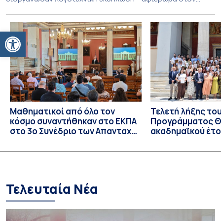
Τζων Φάουλς, τον σημαντικότερο Βρετανό πεζογράφο του
20ού αιώνα, με την προβολή του ντοκυμαντέρ «Η
Ανοίξτε τη γραμμή εργαλείων
επιστροφή του Μάγου». Η εκδήλωση διοργανώθηκε στο
πλαίσιο της συνεργασίας του Δήμου Σπετσών και του
Εθνικού και Καποδιστριακού […]
Μαθηματικοί από όλο τον
Τελετή λήξης το
κόσμο συναντήθηκαν στο ΕΚΠΑ
Προγράμματος Θ.
στο 3ο Συνέδριο των Απανταχού
ακαδημαϊκού έτο
Ελλήνων Μαθηματικών
και απονομής τω
Σπουδών στους 
και στις σπουδά
Τελευταία Νέα