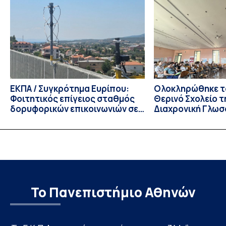
ενδιαφέροντος για την φοίτηση σε Προγράμματα Σπουδών,
Τμημάτων του Πανεπιστημίου μας στο Παράρτημα Κύπρου
για το ακαδημαϊκό έτος 2026-2027, έως τη Δευτέρα 31
Αυγούστου 2026. […]
ΕΚΠΑ / Συγκρότημα Ευρίπου:
Ολοκληρώθηκε το
Φοιτητικός επίγειος σταθμός
Θερινό Σχολείο τ
δορυφορικών επικοινωνιών σε
Διαχρονική Γλωσ
λειτουργία!
CIVIS BIP Course
Linguistics in th
με συντονισμό τ
Το Πανεπιστήμιο Αθηνών