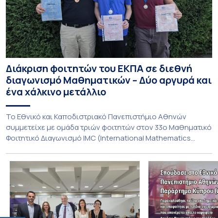
Διάκριση φοιτητών του ΕΚΠΑ σε διεθνή
διαγωνισμό Μαθηματικών – Δύο αργυρά και
ένα χάλκινο μετάλλιο
To Εθνικό και Καποδιστριακό Πανεπιστήμιο Αθηνών
συμμετείχε με ομάδα τριών φοιτητών στον 33ο Μαθηματικό
Φοιτητικό Διαγωνισμό IMC (International Mathematics
Competition), ο οποίος πραγματοποιήθηκε στις 29 και 30
Ιουλίου στο Blagoevgrad της Βουλγαρίας. Σε αυτόν
συμμετείχαν 447 φοιτητές εκπροσωπώντας 135
πανεπιστήμια από 46 χώρες. Από την Ελλάδα, συμμετείχαν
επίσης το Εθνικό Μετσόβιο Πολυτεχνείο, το Αριστοτέλειο
Πανεπιστήμιο […]