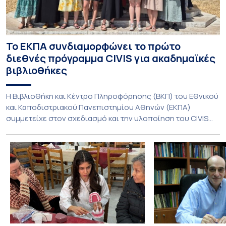
Το ΕΚΠΑ συνδιαμορφώνει το πρώτο
διεθνές πρόγραμμα CIVIS για ακαδημαϊκές
βιβλιοθήκες
Η Βιβλιοθήκη και Κέντρο Πληροφόρησης (ΒΚΠ) του Εθνικού
και Καποδιστριακού Πανεπιστημίου Αθηνών (ΕΚΠΑ)
συμμετείχε στον σχεδιασμό και την υλοποίηση του CIVIS
Blended Intensive Programme (BIP) με τίτλο «Transformative
Libraries and Participatory Culture” (IMOTION), το οποίο
πραγματοποιήθηκε με διαδικτυακές και δια ζώσης
εκπαιδευτικές δράσεις από τις 3 Ιουνίου έως τις 10 Ιουλίου
2026. Το πρόγραμμα αποτελεί […]