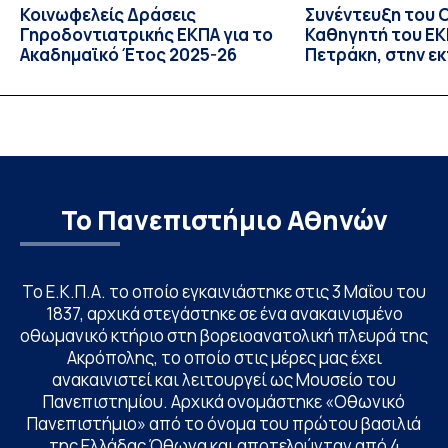
Κοινωφελείς Δράσεις
Συνέντευξη του 
Γηροδοντιατρικής ΕΚΠΑ για το
Καθηγητή του ΕΚΠ
Ακαδημαϊκό Έτος 2025-26
Πετράκη, στην ε
“Update” στην Ε
Το Πανεπιστήμιο Αθηνών
Το Ε.Κ.Π.Α. το οποίο εγκαινιάστηκε στις 3 Μαΐου του
1837, αρχικά στεγάστηκε σε ένα ανακαινισμένο
οθωμανικό κτήριο στη βορειοανατολική πλευρά της
Ακρόπολης, το οποίο στις μέρες μας έχει
ανακαινιστεί και λειτουργεί ως Μουσείο του
Πανεπιστημίου. Αρχικά ονομάστηκε «Οθωνικό
Πανεπιστήμιο» από το όνομα του πρώτου βασιλιά
της Ελλάδας Όθωνα και αποτελούνταν από 4