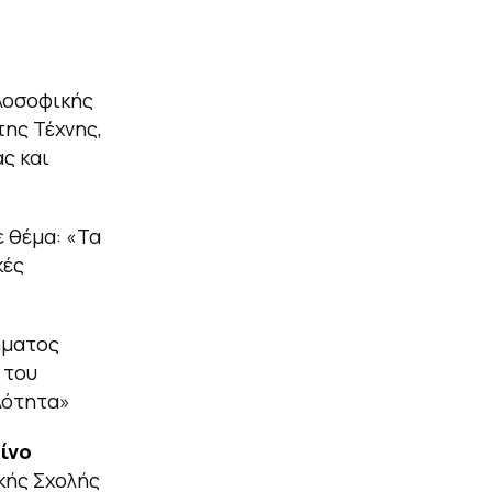
ιλοσοφικής
της Τέχνης,
ας και
με θέμα: «Τα
κές
ήματος
 του
λότητα»
ίνο
κής Σχολής