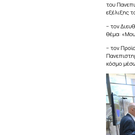
του Πανεπι
εξέλιξης 
− τον Διευ
θέμα: «Μου
− τον Προϊ
Πανεπιστημ
κόσμο μέσω