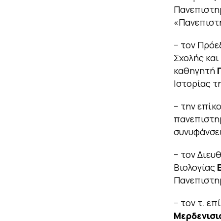
Πανεπιστη
«Πανεπιστη
− τον Πρόε
Σχολής και
καθηγητή
Ιστορίας τ
− την επίκ
πανεπιστημ
συνυφάνσει
− τον Διευ
Βιολογίας
Πανεπιστημ
− τον τ. ε
Μερδενισι