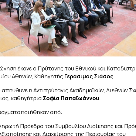
νηση έκανε ο Πρύτανης του Εθνικού και Καποδιστρ
μίου Αθηνών, Καθηγητής
Γεράσιμος Σιάσος
.
 απηύθυνε η Αντιπρύτανις Ακαδημαϊκών, Διεθνών Σχ
ιας, καθηγήτρια
Σοφία Παπαϊωάννου
.
ραγματοποιήθηκαν από:
ληρωτή Πρόεδρο του Συμβουλίου Διοίκησης και Πρό
Αξιοποίησης και Διαχείρισης της Περιουσίας του