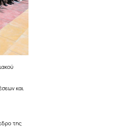
ιακού
έσεων και
εδρο της