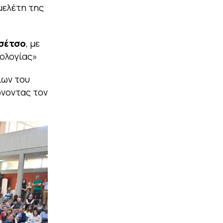
μελέτη της
Τσέτσο
, με
νολογίας»
ίων του
ώνοντας τον