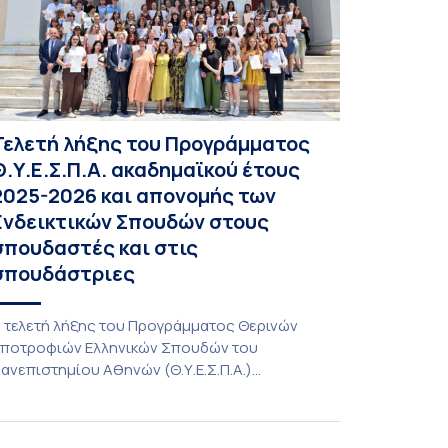
Τελετή λήξης του Προγράμματος
Θ.Υ.Ε.Σ.Π.Α. ακαδημαϊκού έτους
2025-2026 και απονομής των
Ενδεικτικών Σπουδών στους
σπουδαστές και στις
σπουδάστριες
 τελετή λήξης του Προγράμματος Θερινών
ποτροφιών Ελληνικών Σπουδών του
ανεπιστημίου Αθηνών (Θ.Υ.Ε.Σ.Π.Α.)
καδημαϊκού έτους 2025-2026 και απονομής
ων Ενδεικτικών Σπουδών στους σπουδαστές
αι στις σπουδάστριες πραγματοποιήθηκε την