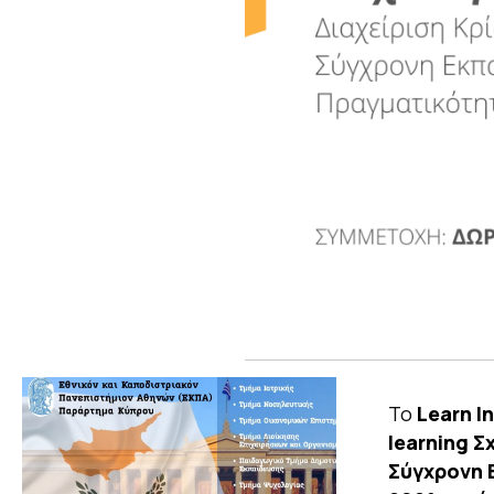
Το
Learn In
learning Σ
Σύγχρονη 