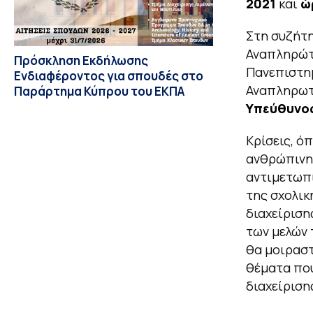
2021
και
ώ
Στη συζήτ
Αναπληρώτ
Πρόσκληση Εκδήλωσης
Πανεπιστημ
Ενδιαφέροντος για σπουδές στο
Αναπληρωτή
Παράρτημα Κύπρου του ΕΚΠΑ
Υπεύθυνος 
Κρίσεις, ό
ανθρώπινης
αντιμετωπί
της σχολικ
διαχείριση
των μελών 
θα μοιραστ
θέματα πο
διαχείριση