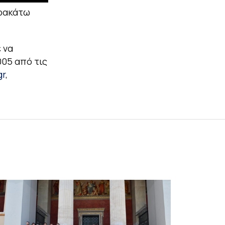
αρακάτω
 να
005 από τις
gr
,