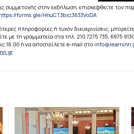
ις συμμετοχής στην εκδήλωση, επισκεφθείτε τον π
https://forms.gle/HnuCT3bxz3633VoDA
ότερες πληροφορίες ή τυχόν διευκρινίσεις, μπορείτε
τε με τη γραμματεία στα τηλ. 210 7275 735, 6975 913
τις 16.00 ή να αποστείλετε e-mail στο
info@learninn.
nn.gr