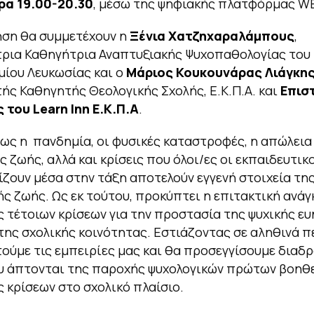
ρα 19.00-20.30
, μέσω της ψηφιακής πλατφόρμας W
ηση θα συμμετέχουν η
Ξένια Χατζηχαραλάμπους
,
ρια Καθηγήτρια Αναπτυξιακής Ψυχοπαθολογίας του
ίου Λευκωσίας και ο
Μάριος Κουκουνάρας Λιάγκη
ς Καθηγητής Θεολογικής Σχολής, Ε.Κ.Π.Α. και
Επισ
του Learn Inn Ε.Κ.Π.Α
.
πως η πανδημία, οι φυσικές καταστροφές, η απώλεια
 ζωής, αλλά και κρίσεις που όλοι/ες οι εκπαιδευτικ
ζουν μέσα στην τάξη αποτελούν εγγενή στοιχεία της
ής ζωής. Ως εκ τούτου, προκύπτει η επιτακτική ανάγ
ς τέτοιων κρίσεων για την προστασία της ψυχικής ε
της σχολικής κοινότητας. Εστιάζοντας σε αληθινά π
ούμε τις εμπειρίες μας και θα προσεγγίσουμε διαδ
υ άπτονται της παροχής ψυχολογικών πρώτων βοηθε
ς κρίσεων στο σχολικό πλαίσιο.