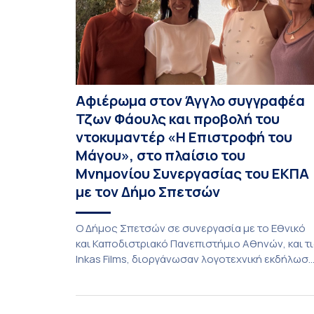
Αφιέρωμα στον Άγγλο συγγραφέα
Τζων Φάουλς και προβολή του
ντοκυμαντέρ «Η Επιστροφή του
Μάγου», στο πλαίσιο του
Μνημονίου Συνεργασίας του ΕΚΠΑ
με τον Δήμο Σπετσών
Ο Δήμος Σπετσών σε συνεργασία με το Εθνικό
και Καποδιστριακό Πανεπιστήμιο Αθηνών, και τ
Inkas Films, διοργάνωσαν λογοτεχνική εκδήλωσ
– αφιέρωμα στον Τζων Φάουλς, τον
σημαντικότερο Βρετανό πεζογράφο του 20ού
αιώνα, με την προβολή του ντοκυμαντέρ «Η