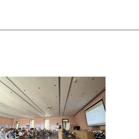
κδήλωση «Η Λογοτεχνία ως χώρος
λευθερίας», που διοργάνωσε το Τμήμα
σπανικής Γλώσσας και Φιλολογίας σε
υνεργασία με το 18ο Φεστιβάλ ΛΕΑ (Λογοτεχνία
ν Αθήναις). Η εκδήλωση συγκέντρωσε
ιακεκριμένους συγγραφείς, πανεπιστημιακούς,
εταφραστές, […]