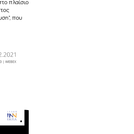
στο πλαίσιο
ατος
υση”, που