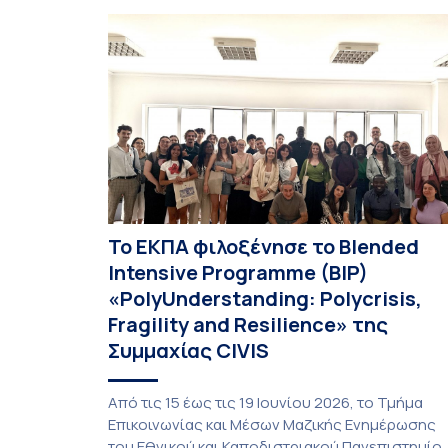
επιστροφή του Μάγου». Η εκδήλωση
διοργανώθηκε στο πλαίσιο της συνεργασίας το
Δήμου Σπετσών και του Εθνικού και
Καποδιστριακού […]
Το ΕΚΠΑ φιλοξένησε το Blended
Intensive Programme (BIP)
«PolyUnderstanding: Polycrisis,
Fragility and Resilience» της
Συμμαχίας CIVIS
Από τις 15 έως τις 19 Ιουνίου 2026, το Τμήμα
Επικοινωνίας και Μέσων Μαζικής Ενημέρωσης
του Εθνικού και Καποδιστριακού Πανεπιστημίο