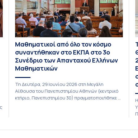
Μαθηματικοί από όλο τον κόσμο
συναντήθηκαν στο ΕΚΠΑ στο 3ο
Συνέδριο των Απανταχού Ελλήνων
Μαθηματικών
Τη Δευτέρα, 29 Ιουνίου 2026 στη Μεγάλη
Αίθουσα του Πανεπιστημίου Αθηνών (κεντρικό
κτήριο, Πανεπιστημίου 30) πραγματοποιήθηκε η
Η
τελετή έναρξης του 3ου Συνεδρίου των
ις
Υ
Απανταχού Ελλήνων Μαθηματικών το οποίο
η
Π
διοργανώνουν η Ελληνική Μαθηματική Εταιρεία
α
σε συνεργασία με τα Τμήματα Μαθηματικών και
τ
Στατιστικής όλων των Πανεπιστημίων της
κ