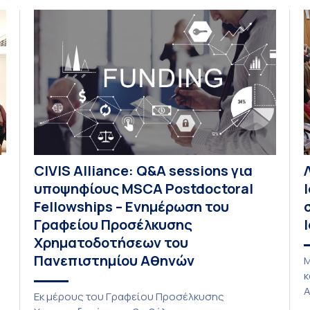
Ελλάδας και της Κύπρου. To Συνέδριο
Π
πραγματοποιήθηκε υπό την αιγίδα […]
υ
Π
π
Δ
Σ
ο
CIVIS Alliance: Q&A sessions για
υποψηφίους MSCA Postdoctoral
Fellowships – Ενημέρωση του
Γραφείου Προσέλκυσης
Χρηματοδοτήσεων του
Πανεπιστημίου Αθηνών
Μ
κ
Α
Εκ μέρους του Γραφείου Προσέλκυσης
κ
υ