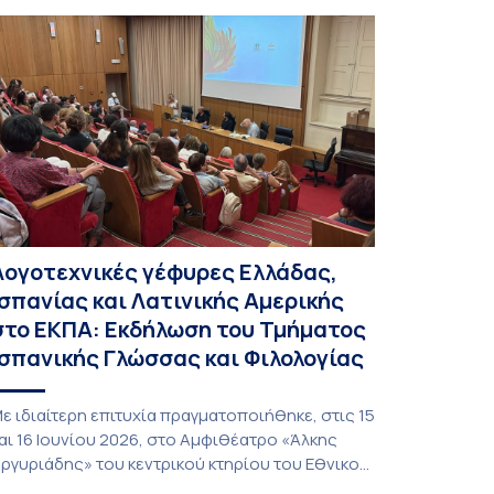
έμπτη 9 Ιουλίου 2026 στη Μεγάλη Αίθουσα του
ανεπιστημίου Αθηνών. Την προσφώνηση
ραγματοποίησε η Αντιπρύτανις Ακαδημαϊκών,
ιεθνών Σχέσεων και Εξωστρέφειας, καθηγήτρια
οφία Παπαϊωάννου. Χαιρετισμούς απήθυναν
ι: − Αναπληρωτής […]
Λογοτεχνικές γέφυρες Ελλάδας,
Ισπανίας και Λατινικής Αμερικής
στο ΕΚΠΑ: Εκδήλωση του Τμήματος
Ισπανικής Γλώσσας και Φιλολογίας
ε ιδιαίτερη επιτυχία πραγματοποιήθηκε, στις 15
αι 16 Ιουνίου 2026, στο Αμφιθέατρο «Άλκης
ργυριάδης» του κεντρικού κτηρίου του Εθνικού
αι Καποδιστριακού Πανεπιστημίου Αθηνών, η