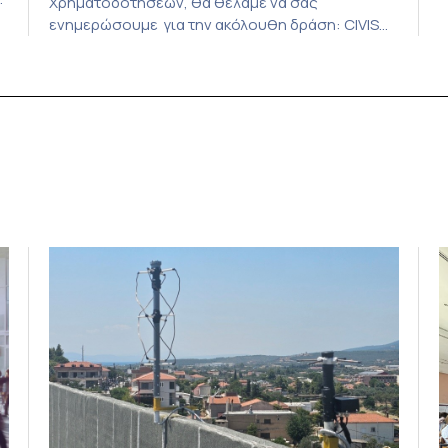
Χρηματοδοτήσεων, θα θέλαμε να σας
ε
ενημερώσουμε για την ακόλουθη δράση: CIVIS
ε
Alliance – Q&A sessions για υποψηφίους MSCA
Ι
Postdoctoral Fellowships Η προθεσμία της
σ
πρόσκλησης υποβολής προτάσεων για τα MSCA
Ε
Postdoctoral Fellowships πλησιάζει, με
δ
ς
καταληκτική ημερομηνία την 9η Σεπτεμβρίου. Στο
μ
πλαίσιο αυτό, η Συμμαχία CIVIS, με στόχο να
υποστηρίξει τους υποψηφίους […]