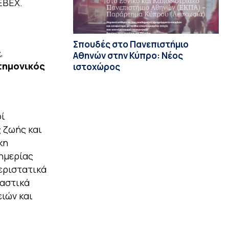
EBEX.
Σπουδές στο Πανεπιστήμιο
ς
,
Αθηνών στην Κύπρο: Νέος
τημονικός
ιστοχώρος
οί
 ζωής και
κη
υημερίας
εριστατικά
ραστικά
ιών και