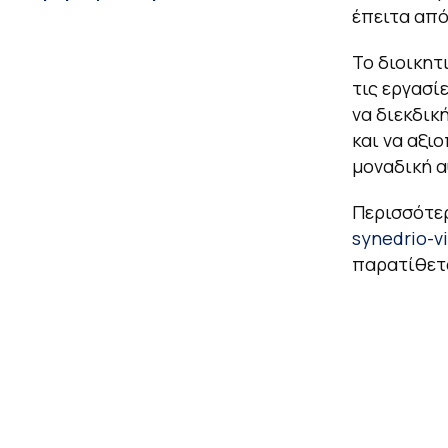
έπειτα από
Το διοικητ
τις εργασί
να διεκδικ
και να αξι
μοναδική α
Περισσότε
synedrio-vi
παρατίθετ