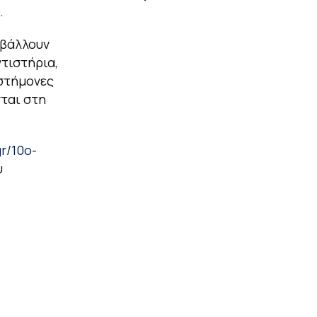
.
οβάλλουν
ντιστήρια,
ιστήμονες
νται στη
r/10o-
υ