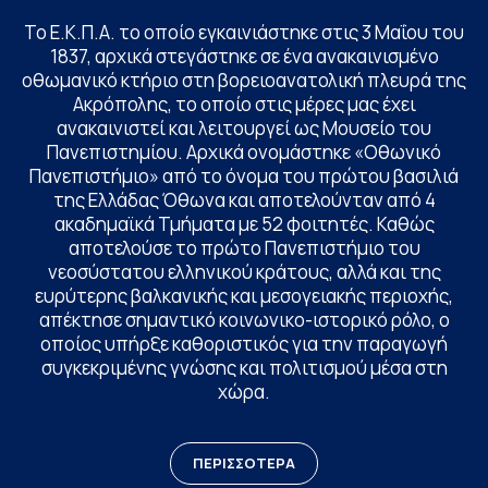
Το Ε.Κ.Π.Α. το οποίο εγκαινιάστηκε στις 3 Μαΐου του
1837, αρχικά στεγάστηκε σε ένα ανακαινισμένο
οθωμανικό κτήριο στη βορειοανατολική πλευρά της
Ακρόπολης, το οποίο στις μέρες μας έχει
ανακαινιστεί και λειτουργεί ως Μουσείο του
Πανεπιστημίου. Αρχικά ονομάστηκε «Οθωνικό
Πανεπιστήμιο» από το όνομα του πρώτου βασιλιά
της Ελλάδας Όθωνα και αποτελούνταν από 4
ακαδημαϊκά Τμήματα με 52 φοιτητές. Καθώς
αποτελούσε το πρώτο Πανεπιστήμιο του
νεοσύστατου ελληνικού κράτους, αλλά και της
ευρύτερης βαλκανικής και μεσογειακής περιοχής,
απέκτησε σημαντικό κοινωνικο-ιστορικό ρόλο, ο
οποίος υπήρξε καθοριστικός για την παραγωγή
συγκεκριμένης γνώσης και πολιτισμού μέσα στη
χώρα.
ΠΕΡΙΣΣΟΤΕΡΑ