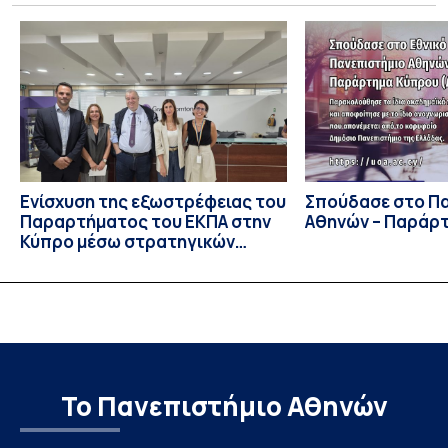
Ιουλίου στο Blagoevgrad της Βουλγαρίας. Σε αυτόν
συμμετείχαν 447 φοιτητές εκπροσωπώντας 135
πανεπιστήμια από 46 χώρες. Από την Ελλάδα, συμμετείχαν
επίσης το Εθνικό Μετσόβιο Πολυτεχνείο, το Αριστοτέλειο
Πανεπιστήμιο […]
Ενίσχυση της εξωστρέφειας του
Σπούδασε στο Π
Παραρτήματος του ΕΚΠΑ στην
Αθηνών – Παράρ
Κύπρο μέσω στρατηγικών
συνεργασιών
Το Πανεπιστήμιο Αθηνών