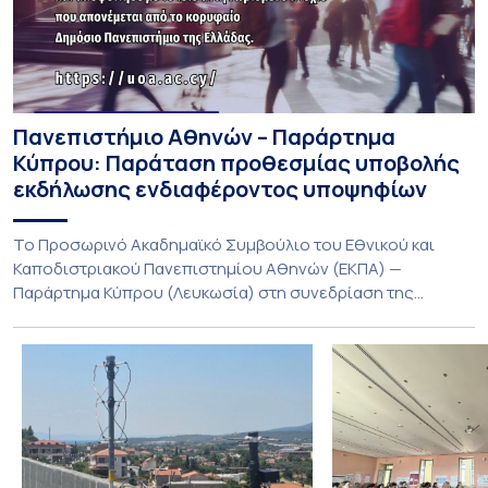
Πανεπιστήμιο Αθηνών – Παράρτημα
Κύπρου: Παράταση προθεσμίας υποβολής
εκδήλωσης ενδιαφέροντος υποψηφίων
Το Προσωρινό Ακαδημαϊκό Συμβούλιο του Εθνικού και
Καποδιστριακού Πανεπιστημίου Αθηνών (ΕΚΠΑ) —
Παράρτημα Κύπρου (Λευκωσία) στη συνεδρίαση της
Πέμπτης 23 Ιουλίου 2026, αποφασίζει ομόφωνα την
παράταση της προθεσμίας υποβολής εκδήλωσης
ενδιαφέροντος για την φοίτηση σε Προγράμματα Σπουδών,
Τμημάτων του Πανεπιστημίου μας στο Παράρτημα Κύπρου
για το ακαδημαϊκό έτος 2026-2027, έως τη Δευτέρα 31
Αυγούστου 2026. […]