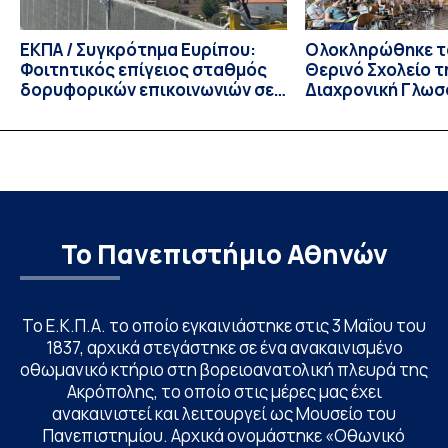
ΕΚΠΑ / Συγκρότημα Ευρίπου:
Ολοκληρώθηκε το
Φοιτητικός επίγειος σταθμός
Θερινό Σχολείο τ
δορυφορικών επικοινωνιών σε
Διαχρονική Γλωσ
λειτουργία!
CIVIS BIP Course
Linguistics in th
με συντονισμό τ
Το Πανεπιστήμιο Αθηνών
Το Ε.Κ.Π.Α. το οποίο εγκαινιάστηκε στις 3 Μαΐου του
1837, αρχικά στεγάστηκε σε ένα ανακαινισμένο
οθωμανικό κτήριο στη βορειοανατολική πλευρά της
Ακρόπολης, το οποίο στις μέρες μας έχει
ανακαινιστεί και λειτουργεί ως Μουσείο του
Πανεπιστημίου. Αρχικά ονομάστηκε «Οθωνικό