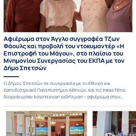
Αφιέρωμα στον Άγγλο συγγραφέα Τζων
Φάουλς και προβολή του ντοκυμαντέρ «Η
Επιστροφή του Μάγου», στο πλαίσιο του
Μνημονίου Συνεργασίας του ΕΚΠΑ με τον
Δήμο Σπετσών
Ο Δήμος Σπετσών σε συνεργασία με το Εθνικό και
Καποδιστριακό Πανεπιστήμιο Αθηνών, και τις Inkas Films,
διοργάνωσαν λογοτεχνική εκδήλωση – αφιέρωμα στον
Τζων Φάουλς, τον σημαντικότερο Βρετανό πεζογράφο του
20ού αιώνα, με την προβολή του ντοκυμαντέρ «Η
επιστροφή του Μάγου». Η εκδήλωση διοργανώθηκε στο
πλαίσιο της συνεργασίας του Δήμου Σπετσών και του
Εθνικού και Καποδιστριακού […]