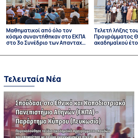
Μαθηματικοί από όλο τον
Τελετή λήξης το
κόσμο συναντήθηκαν στο ΕΚΠΑ
Προγράμματος Θ.
στο 3ο Συνέδριο των Απανταχού
ακαδημαϊκού έτο
Ελλήνων Μαθηματικών
και απονομής τω
Σπουδών στους 
και στις σπουδά
Τελευταία Νέα