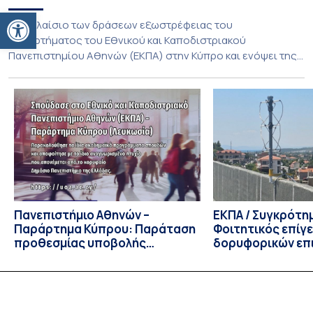
Ανοίξτε τη γραμμή εργαλείων
Στο πλαίσιο των δράσεων εξωστρέφειας του
Παραρτήματος του Εθνικού και Καποδιστριακού
Πανεπιστημίου Αθηνών (ΕΚΠΑ) στην Κύπρο και ενόψει της
έναρξης των προπτυχιακών προγραμμάτων σπουδών του
Τμήματος Οικονομικών Επιστημών και του Τμήματος
Διοίκησης Επιχειρήσεων και Οργανισμών τον Σεπτέμβριο
του 2026, ο Κοσμήτορας της Σχολής Οικονομικών και
Πολιτικών Επιστημών, Καθηγητής Νικόλαος Ηρειώτης, και ο
Πρόεδρος του Τμήματος […]
Πανεπιστήμιο Αθηνών –
ΕΚΠΑ / Συγκρότη
Παράρτημα Κύπρου: Παράταση
Φοιτητικός επίγ
προθεσμίας υποβολής
δορυφορικών επι
εκδήλωσης ενδιαφέροντος
λειτουργία!
υποψηφίων