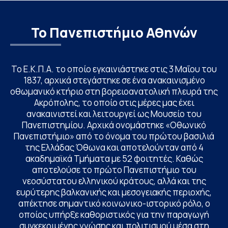
Το Πανεπιστήμιο Αθηνών
Το Ε.Κ.Π.Α. το οποίο εγκαινιάστηκε στις 3 Μαΐου του
1837, αρχικά στεγάστηκε σε ένα ανακαινισμένο
οθωμανικό κτήριο στη βορειοανατολική πλευρά της
Ακρόπολης, το οποίο στις μέρες μας έχει
ανακαινιστεί και λειτουργεί ως Μουσείο του
Πανεπιστημίου. Αρχικά ονομάστηκε «Οθωνικό
Πανεπιστήμιο» από το όνομα του πρώτου βασιλιά
της Ελλάδας Όθωνα και αποτελούνταν από 4
ακαδημαϊκά Τμήματα με 52 φοιτητές. Καθώς
αποτελούσε το πρώτο Πανεπιστήμιο του
νεοσύστατου ελληνικού κράτους, αλλά και της
ευρύτερης βαλκανικής και μεσογειακής περιοχής,
απέκτησε σημαντικό κοινωνικο-ιστορικό ρόλο, ο
οποίος υπήρξε καθοριστικός για την παραγωγή
συγκεκριμένης γνώσης και πολιτισμού μέσα στη