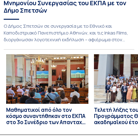
Μνημονίου Συνεργασίας του ΕΚΠΑ με τον
Δήμο Σπετσών
Ο Δήμος Σπετσών σε συνεργασία με το Εθνικό και
Καποδιστριακό Πανεπιστήμιο Αθηνών, και τις Inkas Films,
διοργάνωσαν λογοτεχνική εκδήλωση – αφιέρωμα στον
Τζων Φάουλς, τον σημαντικότερο Βρετανό πεζογράφο του
20ού αιώνα, με την προβολή του ντοκυμαντέρ «Η
επιστροφή του Μάγου». Η εκδήλωση διοργανώθηκε στο
πλαίσιο της συνεργασίας του Δήμου Σπετσών και του
Εθνικού και Καποδιστριακού […]
Μαθηματικοί από όλο τον
Τελετή λήξης το
κόσμο συναντήθηκαν στο ΕΚΠΑ
Προγράμματος Θ.
στο 3ο Συνέδριο των Απανταχού
ακαδημαϊκού έτο
Ελλήνων Μαθηματικών
και απονομής τω
Σπουδών στους 