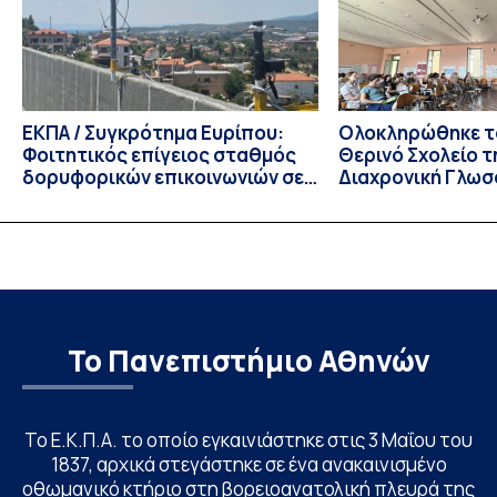
για το ακαδημαϊκό έτος 2026-2027, έως τη Δευτέρα 31
Αυγούστου 2026. […]
ΕΚΠΑ / Συγκρότημα Ευρίπου:
Ολοκληρώθηκε το
Φοιτητικός επίγειος σταθμός
Θερινό Σχολείο τ
δορυφορικών επικοινωνιών σε
Διαχρονική Γλωσ
λειτουργία!
CIVIS BIP Course
Linguistics in th
με συντονισμό τ
Το Πανεπιστήμιο Αθηνών
Το Ε.Κ.Π.Α. το οποίο εγκαινιάστηκε στις 3 Μαΐου του
1837, αρχικά στεγάστηκε σε ένα ανακαινισμένο
οθωμανικό κτήριο στη βορειοανατολική πλευρά της