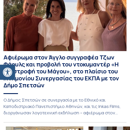
Αφιέρωμα στον Άγγλο συγγραφέα Τζων
Φάουλς και προβολή του ντοκυμαντέρ «Η
Ανοίξτε τη γραμμή εργαλείων
Επιστροφή του Μάγου», στο πλαίσιο του
Μνημονίου Συνεργασίας του ΕΚΠΑ με τον
Δήμο Σπετσών
Ο Δήμος Σπετσών σε συνεργασία με το Εθνικό και
Καποδιστριακό Πανεπιστήμιο Αθηνών, και τις Inkas Films,
διοργάνωσαν λογοτεχνική εκδήλωση – αφιέρωμα στον
Τζων Φάουλς, τον σημαντικότερο Βρετανό πεζογράφο του
20ού αιώνα, με την προβολή του ντοκυμαντέρ «Η