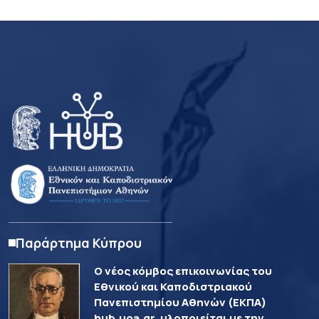
Παράρτημα Κύπρου
Ο νέος κόμβος επικοινωνίας του
Εθνικού και Καποδιστριακού
Πανεπιστημίου Αθηνών (ΕΚΠΑ)
hub.uoa.gr, υλοποιείται με την