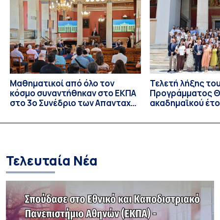
επιστροφή του Μάγου». Η εκδήλωση διοργανώθηκε στο
πλαίσιο της συνεργασίας του Δήμου Σπετσών και του
Εθνικού και Καποδιστριακού […]
Μαθηματικοί από όλο τον
Τελετή λήξης το
κόσμο συναντήθηκαν στο ΕΚΠΑ
Προγράμματος Θ.
στο 3ο Συνέδριο των Απανταχού
ακαδημαϊκού έτο
Ελλήνων Μαθηματικών
και απονομής τω
Σπουδών στους 
και στις σπουδά
Τελευταία Νέα