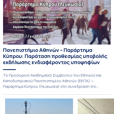
Πανεπιστήμιο Αθηνών – Παράρτημα
Κύπρου: Παράταση προθεσμίας υποβολής
εκδήλωσης ενδιαφέροντος υποψηφίων
Το Προσωρινό Ακαδημαϊκό Συμβούλιο του Εθνικού και
Καποδιστριακού Πανεπιστημίου Αθηνών (ΕΚΠΑ) —
Παράρτημα Κύπρου (Λευκωσία) στη συνεδρίαση της
Πέμπτης 23 Ιουλίου 2026, αποφασίζει ομόφωνα την
παράταση της προθεσμίας υποβολής εκδήλωσης
ενδιαφέροντος για την φοίτηση σε Προγράμματα Σπουδών,
Τμημάτων του Πανεπιστημίου μας στο Παράρτημα Κύπρου